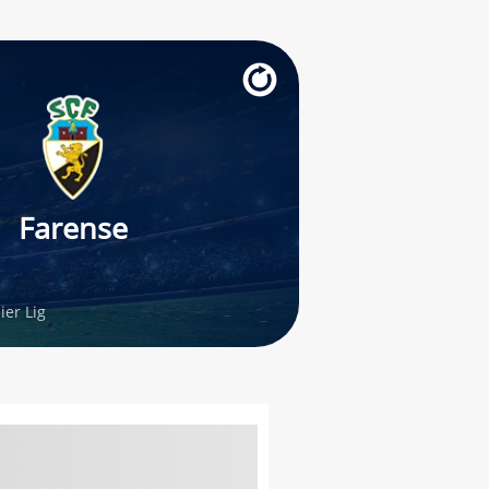
Farense
er Lig