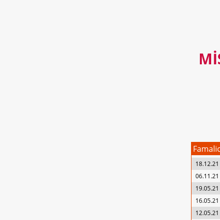
MI
Famali
18.12.21
06.11.21
19.05.21
16.05.21
12.05.21