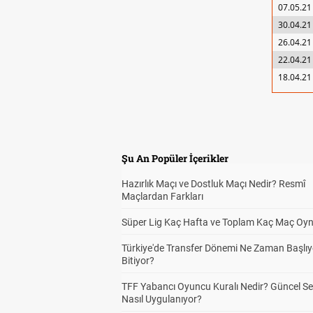
07.05.21
30.04.21
26.04.21
22.04.21
18.04.21
Şu An Popüler İçerikler
Hazırlık Maçı ve Dostluk Maçı Nedir? Resmî
Maçlardan Farkları
Süper Lig Kaç Hafta ve Toplam Kaç Maç Oyn
Türkiye'de Transfer Dönemi Ne Zaman Başlıy
Bitiyor?
TFF Yabancı Oyuncu Kuralı Nedir? Güncel S
Nasıl Uygulanıyor?