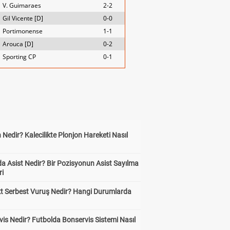
V. Guimaraes
2-2
Gil Vicente [D]
0-0
Portimonense
1-1
Arouca [D]
0-2
Sporting CP
0-1
 Nedir? Kalecilikte Plonjon Hareketi Nasıl
?
a Asist Nedir? Bir Pozisyonun Asist Sayılma
ri
kt Serbest Vuruş Nedir? Hangi Durumlarda
is Nedir? Futbolda Bonservis Sistemi Nasıl