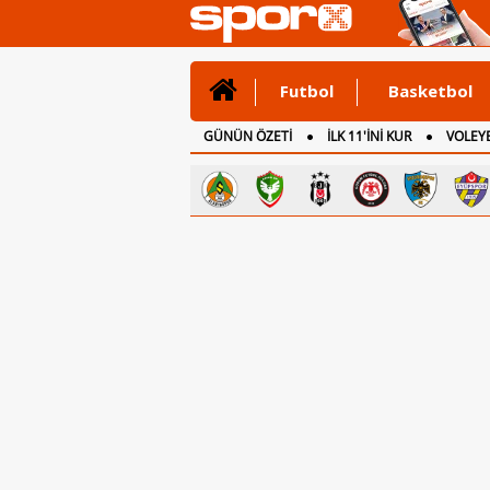
Futbol
Basketbol
GÜNÜN ÖZETİ
İLK 11'İNİ KUR
VOLEYB
CANLI ANLATIM
İNGİLTERE