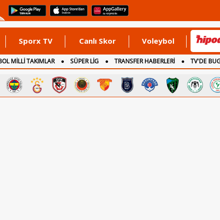
Sporx TV
Canlı Skor
Voleybol
OL MİLLİ TAKIMLAR
SÜPER LİG
TRANSFER HABERLERİ
TV'DE BU