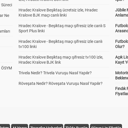
 Süreci
Hradec Kralove Beşiktaş ücretsiz izle, Hradec
Jübile
Kralove BJK maçı canlı linki
Anlama
ar Ne
Hradec Kralove - Beşiktaş maçı şifresiz izle canlı S
Futbold
Sport Plus linki
Arasınd
amları
Hradec Kralove - Beşiktaş maçı şifresiz izle canlı
Futbol
tv100 linki
Olur?
Hradec Kralove Beşiktaş maçı şifresiz tv100 izle,
Açık L
Hradec Kralove BJK link
Kayıt Y
? ÖSYM
Trivela Nedir? Trivela Vuruşu Nasıl Yapılır?
Motorin
Beklene
Röveşata Nedir? Röveşata Vuruşu Nasıl Yapılır?
Fındık 
Fiyatla