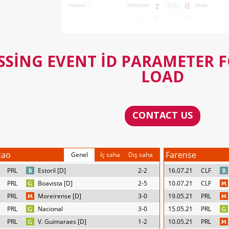
SSING EVENT ID PARAMETER 
LOAD
CONTACT US
cao
Farense
Genel
İç saha
Dış saha
PRL
Estoril [D]
2-2
16.07.21
CLF
PRL
Boavista [D]
2-5
10.07.21
CLF
PRL
Moreirense [D]
3-0
19.05.21
PRL
PRL
Nacional
3-0
15.05.21
PRL
PRL
V. Guimaraes [D]
1-2
10.05.21
PRL