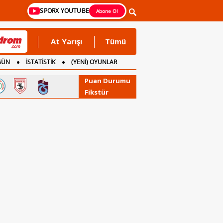
SPORX YOUTUBE
Abone Ol
At Yarışı
Tümü
GÜN
İSTATİSTİK
(YENİ) OYUNLAR
Puan Durumu
Fikstür