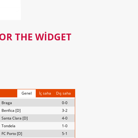
FOR THE WIDGET
Genel
İç saha
Dış saha
Braga
0-0
Benfica [D]
3-2
Santa Clara [D]
4-0
Tondela
1-0
FC Porto [D]
5-1