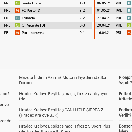
PRL
Santa Clara
1-0
06.05.21
PRL
PRL
FC Porto [D]
3-2
01.05.21
PRL
PRL
Tondela
2-2
27.04.21
PRL
PRL
Gil Vicente [D]
0-3
20.04.21
PRL
PRL
Portimonense
0-1
16.04.21
PRL
Mazota İndirim Var mı? Motorin Fiyatlarında Son
Plonjon
Durum
Yapılır
anır?
Hradec Kralove Beşiktaş maçı şifresiz canlı yayın
Futbold
izle
Kriterle
or ve
Hradec Kralove Beşiktaş CANLI İZLE ŞİFRESİZ
Endire
(Hradec Kralove BJK)
Verilir?
ezonda
Hradec Kralove Beşiktaş maçı şifresiz S Sport Plus
Bonserv
izle, Hradec Kralove BJK link
İşler?