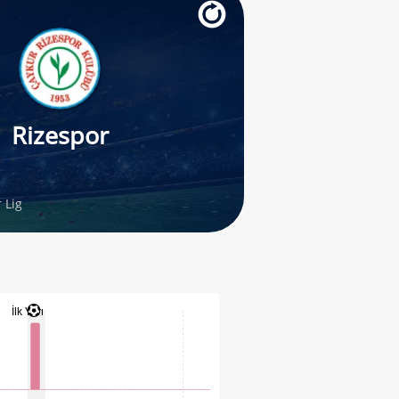
Rizespor
 Lig
İlk Yarı