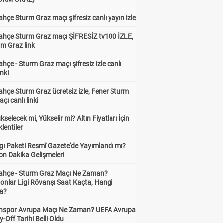
hçe Sturm Graz maçı şifresiz canlı yayın izle
ahçe Sturm Graz maçı ŞİFRESİZ tv100 İZLE,
rm Graz link
hçe - Sturm Graz maçı şifresiz izle canlı
inki
hçe Sturm Graz ücretsiz izle, Fener Sturm
çı canlı linki
ükselecek mi, Yükselir mi? Altın Fiyatları İçin
lentiler
gı Paketi Resmî Gazete'de Yayımlandı mı?
on Dakika Gelişmeleri
ahçe - Sturm Graz Maçı Ne Zaman?
onlar Ligi Rövanşı Saat Kaçta, Hangi
a?
nspor Avrupa Maçı Ne Zaman? UEFA Avrupa
y-Off Tarihi Belli Oldu