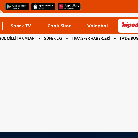
Sporx TV
Canlı Skor
Voleybol
OL MİLLİ TAKIMLAR
SÜPER LİG
TRANSFER HABERLERİ
TV'DE BU