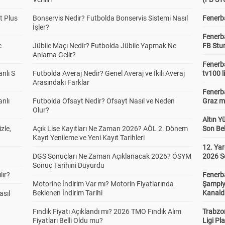
t Plus
Bonservis Nedir? Futbolda Bonservis Sistemi Nasıl
Fenerba
İşler?
Fenerb
c
Jübile Maçı Nedir? Futbolda Jübile Yapmak Ne
FB Stu
Anlama Gelir?
Fenerba
anlı S
Futbolda Averaj Nedir? Genel Averaj ve İkili Averaj
tv100 l
Arasındaki Farklar
Fenerba
anlı
Futbolda Ofsayt Nedir? Ofsayt Nasıl ve Neden
Graz ma
Olur?
Altın Y
zle,
Açık Lise Kayıtları Ne Zaman 2026? AÖL 2. Dönem
Son Bek
Kayıt Yenileme ve Yeni Kayıt Tarihleri
12. Yar
DGS Sonuçları Ne Zaman Açıklanacak 2026? ÖSYM
2026 S
Sonuç Tarihini Duyurdu
lır?
Fenerb
Motorine İndirim Var mı? Motorin Fiyatlarında
Şampiy
Beklenen İndirim Tarihi
Kanald
asıl
Fındık Fiyatı Açıklandı mı? 2026 TMO Fındık Alım
Trabzo
Fiyatları Belli Oldu mu?
Ligi Pla