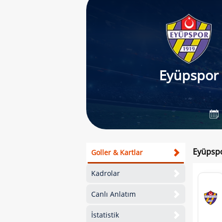
Eyüpspor
Eyüpspo
Goller & Kartlar
Kadrolar
Canlı Anlatım
İstatistik