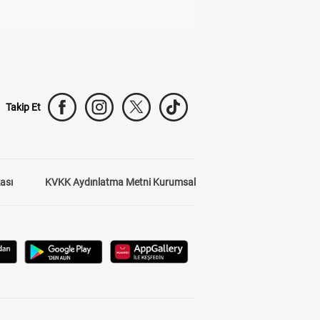
Takip Et
kası
KVKK Aydınlatma Metni Kurumsal