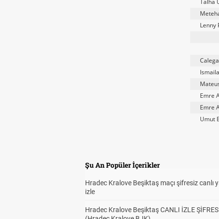
Talha 
Meteha
Lenny 
Calega
Ismail
Mateus
Emre 
Emre 
Umut 
Şu An Popüler İçerikler
Hradec Kralove Beşiktaş maçı şifresiz canlı 
izle
Hradec Kralove Beşiktaş CANLI İZLE ŞİFRES
(Hradec Kralove BJK)