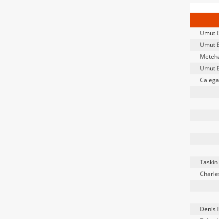
Umut 
Umut 
Meteha
Umut 
Calega
Taskin 
Charle
Denis 