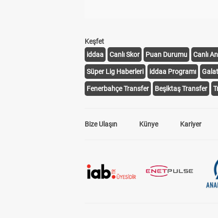
Keşfet
iddaa
Canlı Skor
Puan Durumu
Canlı An
Süper Lig Haberleri
iddaa Programı
Gala
Fenerbahçe Transfer
Beşiktaş Transfer
T
Bize Ulaşın
Künye
Kariyer