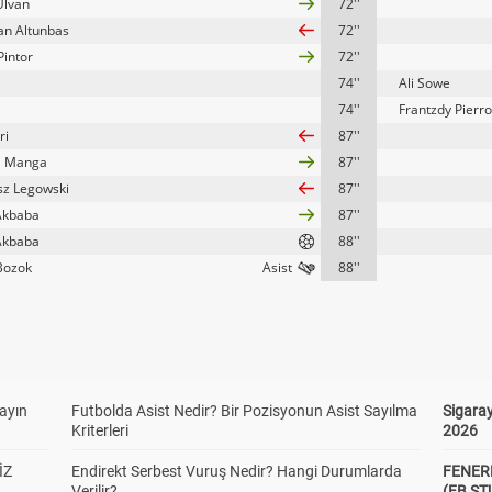
Ulvan
72''
n Altunbas
72''
Pintor
72''
74''
Ali Sowe
74''
Frantzdy Pierro
ri
87''
a Manga
87''
z Legowski
87''
Akbaba
87''
Akbaba
88''
Bozok
88''
yayın
Futbolda Asist Nedir? Bir Pozisyonun Asist Sayılma
Sigaray
Kriterleri
2026
İZ
Endirekt Serbest Vuruş Nedir? Hangi Durumlarda
FENER
Verilir?
(FB S