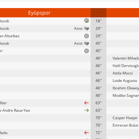
Eyüpspor
Bozok
18''
Bozok
29''
n Altunbas
29''
Bozok
45''
ri
45''
46''
Valentin Mihail
46''
Halil Dervisogl
46''
Attila Mocsi
46''
Loide Augusto
46''
Ibrahim Olawoy
46''
Modibo Sagna
Ilter
63''
s-Andre Raux-Yao
63''
70''
Casper Hoejer 
70''
Emrecan Bulut
Radu
72''