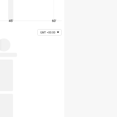
45'
60'
75'
GMT +00:00