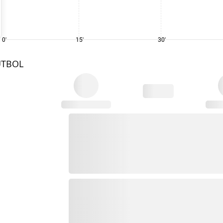
0'
15'
30'
UTBOL