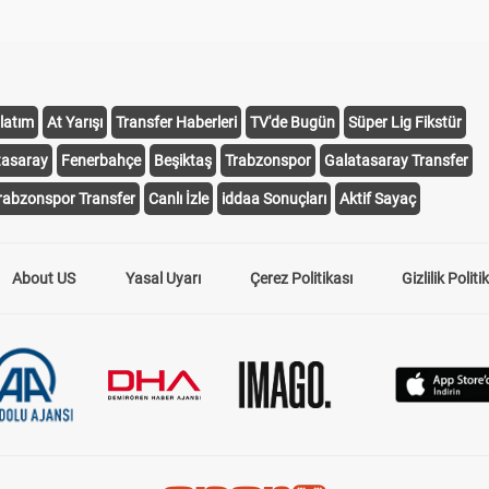
latım
At Yarışı
Transfer Haberleri
TV'de Bugün
Süper Lig Fikstür
tasaray
Fenerbahçe
Beşiktaş
Trabzonspor
Galatasaray Transfer
rabzonspor Transfer
Canlı İzle
iddaa Sonuçları
Aktif Sayaç
About US
Yasal Uyarı
Çerez Politikası
Gizlilik Politi