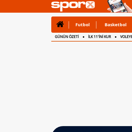
Futbol
Basketbol
GÜNÜN ÖZETİ
İLK 11'İNİ KUR
VOLEYB
CANLI ANLATIM
İNGİLTERE