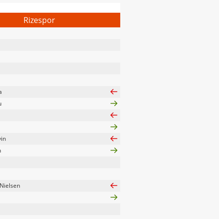
Rizespor
a
u
in
n
Nielsen