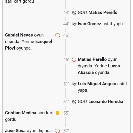
sarı kart gördü
GOL!
Matias Perello
44'
Ivan Gomez
asist yaptı.
44'
Gabriel Neves
oyun
46'
dışında. Yerine
Ezequiel
Piovi
oyunda.
Matias Perello
oyun
46'
dışında. Yerine
Lucas
Abascia
oyunda.
Luis Miguel Angulo
asist
51'
yaptı.
GOL!
Leonardo Heredia
51'
Cristian Medina
sarı kart
55'
gördü
Jose Sosa
oyun dışında.
57'