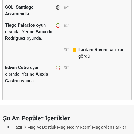
GOL!
Santiago
84'
Arzamendia
Tiago Palacios
oyun
85'
dışında. Yerine
Facundo
Rodriguez
oyunda.
Lautaro Rivero
sarı kart
90'
gördü
Edwin Cetre
oyun
90'
dışında. Yerine
Alexis
Castro
oyunda.
Şu An Popüler İçerikler
Hazırlık Maçı ve Dostluk Maçı Nedir? Resmî Maçlardan Farkları