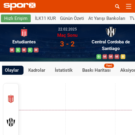
İLK11 KUR
Günün Özeti
At Yarışı Bankoları
TV
Hızlı Erişim
22.02.2025
Maç Sonu
Estudiantes
Central Cordoba de
3 - 2
Santiago
M
G
M
G
M
G
M
M
M
B
Yeni
Olaylar
Kadrolar
İstatistik
Baskı Haritası
Aksiyon