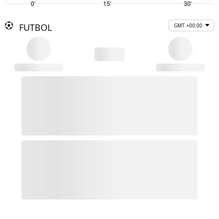
0'
15'
30'
FUTBOL
GMT +00:00