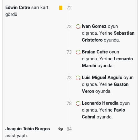
Edwin Cetre
sarı kart
72'
gördü
Ivan Gomez
oyun
73'
dışında. Yerine
Sebastian
Cristoforo
oyunda.
Braian Cufre
oyun
73'
dışında. Yerine
Leonardo
Marchi
oyunda.
Luis Miguel Angulo
oyun
73'
dışında. Yerine
Gaston
Veron
oyunda.
Leonardo Heredia
oyun
78'
dışında. Yerine
Favio
Cabral
oyunda.
Joaquin Tobio Burgos
84'
asist yaptı.