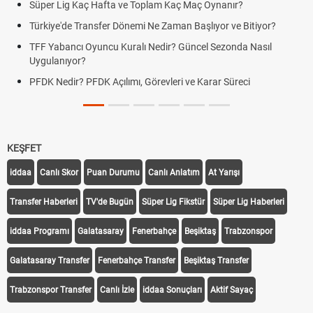
Süper Lig Kaç Hafta ve Toplam Kaç Maç Oynanır?
Türkiye'de Transfer Dönemi Ne Zaman Başlıyor ve Bitiyor?
TFF Yabancı Oyuncu Kuralı Nedir? Güncel Sezonda Nasıl
Uygulanıyor?
PFDK Nedir? PFDK Açılımı, Görevleri ve Karar Süreci
KEŞFET
iddaa
Canlı Skor
Puan Durumu
Canlı Anlatım
At Yarışı
Transfer Haberleri
TV'de Bugün
Süper Lig Fikstür
Süper Lig Haberleri
iddaa Programı
Galatasaray
Fenerbahçe
Beşiktaş
Trabzonspor
Galatasaray Transfer
Fenerbahçe Transfer
Beşiktaş Transfer
Trabzonspor Transfer
Canlı İzle
iddaa Sonuçları
Aktif Sayaç