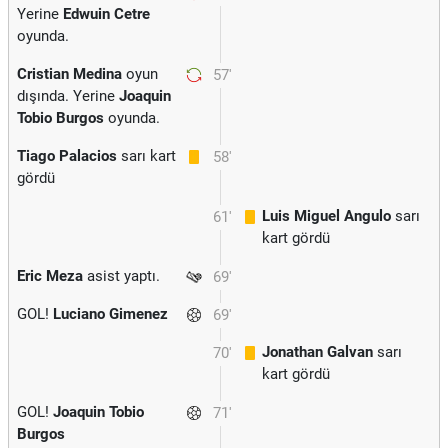
Yerine
Edwuin Cetre
oyunda.
Cristian Medina
oyun
57'
dışında. Yerine
Joaquin
Tobio Burgos
oyunda.
Tiago Palacios
sarı kart
58'
gördü
Luis Miguel Angulo
sarı
61'
kart gördü
Eric Meza
asist yaptı.
69'
GOL!
Luciano Gimenez
69'
Jonathan Galvan
sarı
70'
kart gördü
GOL!
Joaquin Tobio
71'
Burgos