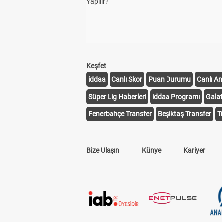
Yapılır?
Keşfet
iddaa
Canlı Skor
Puan Durumu
Canlı An
Süper Lig Haberleri
iddaa Programı
Gala
Fenerbahçe Transfer
Beşiktaş Transfer
T
Bize Ulaşın
Künye
Kariyer