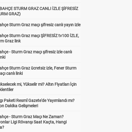
BAHÇE STURM GRAZ CANLI İZLE ŞİFRESİZ
TURM GRAZ)
hçe Sturm Graz maçı şifresiz canlı yayın izle
ahçe Sturm Graz maçı ŞİFRESİZ tv100 İZLE,
rm Graz link
hçe - Sturm Graz maçı şifresiz izle canlı
inki
hçe Sturm Graz ücretsiz izle, Fener Sturm
çı canlı linki
ükselecek mi, Yükselir mi? Altın Fiyatları İçin
lentiler
gı Paketi Resmî Gazete'de Yayımlandı mı?
on Dakika Gelişmeleri
ahçe - Sturm Graz Maçı Ne Zaman?
onlar Ligi Rövanşı Saat Kaçta, Hangi
a?