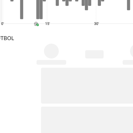
0'
15'
30'
UTBOL