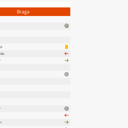
Braga
bi
rdo
r
r
h