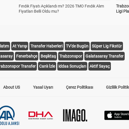
Fındık Fiyatı Açıklandı mı? 2026 TMO Fındık Alım
Trabzo
Fiyatları Belli Oldu mu?
Ligi Pla
latım
At Yarışı
Transfer Haberleri
TV'de Bugün
Süper Lig Fikstür
tasaray
Fenerbahçe
Beşiktaş
Trabzonspor
Galatasaray Transfer
rabzonspor Transfer
Canlı İzle
iddaa Sonuçları
Aktif Sayaç
About US
Yasal Uyarı
Çerez Politikası
Gizlilik Politi