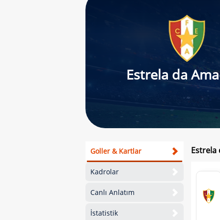
Estrela da Am
Estrela
Goller & Kartlar
Kadrolar
Canlı Anlatım
İstatistik