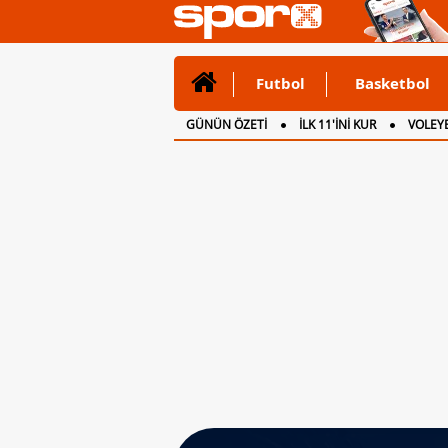
Futbol
Basketbol
GÜNÜN ÖZETİ
İLK 11'İNİ KUR
VOLEYB
CANLI ANLATIM
İNGİLTERE