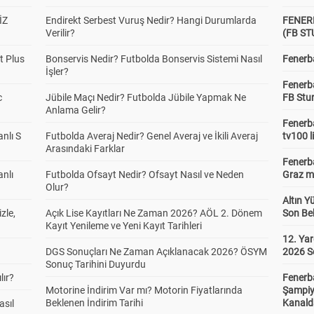
İZ
Endirekt Serbest Vuruş Nedir? Hangi Durumlarda
FENER
Verilir?
(FB S
t Plus
Bonservis Nedir? Futbolda Bonservis Sistemi Nasıl
Fenerba
İşler?
Fenerb
c
Jübile Maçı Nedir? Futbolda Jübile Yapmak Ne
FB Stu
Anlama Gelir?
Fenerba
anlı S
Futbolda Averaj Nedir? Genel Averaj ve İkili Averaj
tv100 l
Arasındaki Farklar
Fenerba
anlı
Futbolda Ofsayt Nedir? Ofsayt Nasıl ve Neden
Graz ma
Olur?
Altın Y
zle,
Açık Lise Kayıtları Ne Zaman 2026? AÖL 2. Dönem
Son Bek
Kayıt Yenileme ve Yeni Kayıt Tarihleri
12. Yar
DGS Sonuçları Ne Zaman Açıklanacak 2026? ÖSYM
2026 S
Sonuç Tarihini Duyurdu
lır?
Fenerb
Motorine İndirim Var mı? Motorin Fiyatlarında
Şampiy
Beklenen İndirim Tarihi
Kanald
asıl