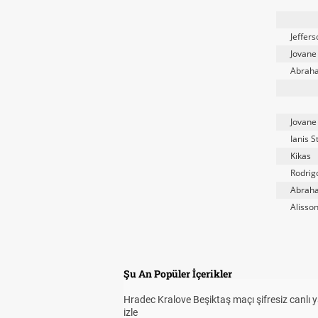
Jeffer
Jovane
Abrah
Jovane
Ianis S
Kikas
Rodrig
Abrah
Alisson
Şu An Popüler İçerikler
Hradec Kralove Beşiktaş maçı şifresiz canlı 
izle