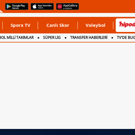
Sporx TV
Canlı Skor
Voleybol
OL MİLLİ TAKIMLAR
SÜPER LİG
TRANSFER HABERLERİ
TV'DE BU