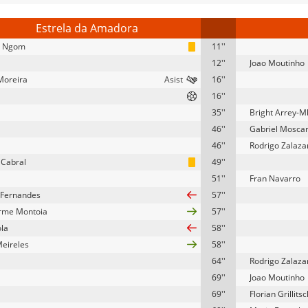
Estrela da Amadora
 Ngom
11''
12''
Joao Moutinho
Moreira
16''
16''
35''
Bright Arrey-M
46''
Gabriel Mosca
46''
Rodrigo Zalaza
 Cabral
49''
51''
Fran Navarro
 Fernandes
57''
rme Montoia
57''
ola
58''
Meireles
58''
64''
Rodrigo Zalaza
69''
Joao Moutinho
69''
Florian Grillitsc