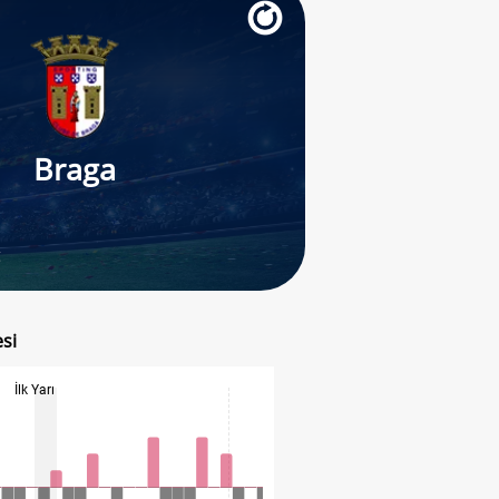
Braga
g
si
İlk Yarı