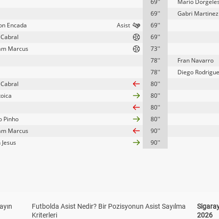
69''
Mario Dorgele
69''
Gabri Martinez
son Encada
69''
 Cabral
69''
am Marcus
73''
78''
Fran Navarro
78''
Diego Rodrigu
 Cabral
80''
toica
80''
80''
o Pinho
80''
am Marcus
90''
 Jesus
90''
yayın
Futbolda Asist Nedir? Bir Pozisyonun Asist Sayılma
Sigaray
Kriterleri
2026