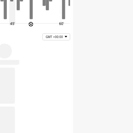
45'
60'
75'
GMT +00:00