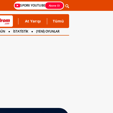
SPORX YOUTUBE
Abone Ol
At Yarışı
Tümü
GÜN
İSTATİSTİK
(YENİ) OYUNLAR