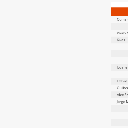
Oumar
Paulo 
Kikas
Jovane
Otavio
Guilhe
Alex S
Jorge 