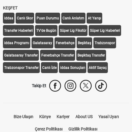
KEŞFET
iddaa
Canlı Skor
Puan Durumu
Canlı Anlatım
At Yarışı
Transfer Haberleri
TV'de Bugün
Süper Lig Fikstür
Süper Lig Haberleri
iddaa Programı
Galatasaray
Fenerbahçe
Beşiktaş
Trabzonspor
Galatasaray Transfer
Fenerbahçe Transfer
Beşiktaş Transfer
Trabzonspor Transfer
Canlı İzle
iddaa Sonuçları
Aktif Sayaç
Takip Et
Bize Ulaşın
Künye
Kariyer
About US
Yasal Uyarı
Çerez Politikası
Gizlilik Politikası