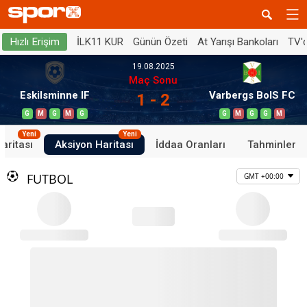
İLK11 KUR
Günün Özeti
At Yarışı Bankoları
TV'
Hızlı Erişim
19.08.2025
Maç Sonu
Eskilsminne IF
Varbergs BoIS FC
1 - 2
G
M
G
M
G
G
M
G
G
M
Yeni
Yeni
aritası
Aksiyon Haritası
İddaa Oranları
Tahminler
FUTBOL
GMT +00:00