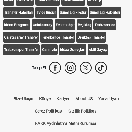
iddaa
Canlı Skor
Puan Durumu
Canlı Anlatım
At Yarışı
Transfer Haberleri
TV'de Bugün
Süper Lig Fikstür
Süper Lig Haberleri
iddaa Programı
Galatasaray
Fenerbahçe
Beşiktaş
Trabzonspor
Galatasaray Transfer
Fenerbahçe Transfer
Beşiktaş Transfer
Trabzonspor Transfer
Canlı İzle
iddaa Sonuçları
Aktif Sayaç
Takip Et
Bize Ulaşın
Künye
Kariyer
About US
Yasal Uyarı
Çerez Politikası
Gizlilik Politikası
KVKK Aydınlatma Metni Kurumsal