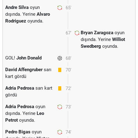
Andre Silva
oyun
65'
dışında. Yerine
Alvaro
Rodriguez
oyunda.
Bryan Zaragoza
oyun
67'
dışında. Yerine
Williot
Swedberg
oyunda.
GOL!
John Donald
68'
David Affengruber
sarı
70'
kart gördü
Adria Pedrosa
sarı kart
72'
gördü
Adria Pedrosa
oyun
73'
dışında. Yerine
Leo
Petrot
oyunda.
Pedro Bigas
oyun
74'