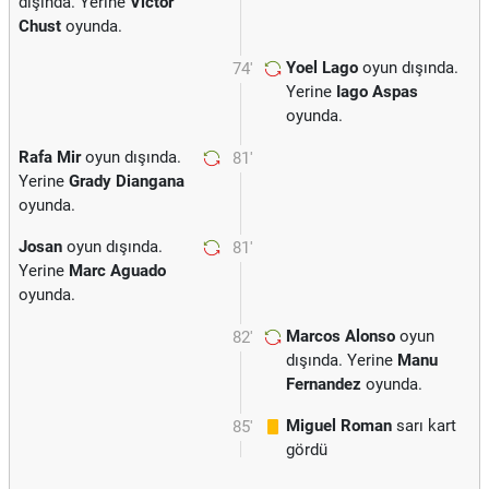
dışında. Yerine
Victor
Chust
oyunda.
Yoel Lago
oyun dışında.
74'
Yerine
Iago Aspas
oyunda.
Rafa Mir
oyun dışında.
81'
Yerine
Grady Diangana
oyunda.
Josan
oyun dışında.
81'
Yerine
Marc Aguado
oyunda.
Marcos Alonso
oyun
82'
dışında. Yerine
Manu
Fernandez
oyunda.
Miguel Roman
sarı kart
85'
gördü