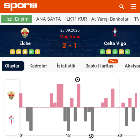
ANA SAYFA
İLK11 KUR
At Yarışı Bankoları
TV
Hızlı Erişim
28.09.2025
Maç Sonu
Elche
Celta Vigo
2 - 1
B
B
B
G
B
G
B
G
B
G
Yeni
Olaylar
Kadrolar
İstatistik
Baskı Haritası
Aksiyon
0'
15'
30'