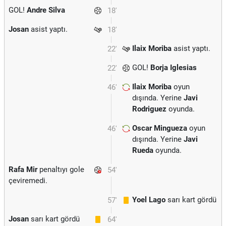
GOL!
Andre Silva
18'
Josan
asist yaptı.
18'
Ilaix Moriba
asist yaptı.
22'
GOL!
Borja Iglesias
22'
Ilaix Moriba
oyun
46'
dışında. Yerine
Javi
Rodriguez
oyunda.
Oscar Mingueza
oyun
46'
dışında. Yerine
Javi
Rueda
oyunda.
Rafa Mir
penaltıyı gole
54'
çeviremedi.
Yoel Lago
sarı kart gördü
57'
Josan
sarı kart gördü
64'