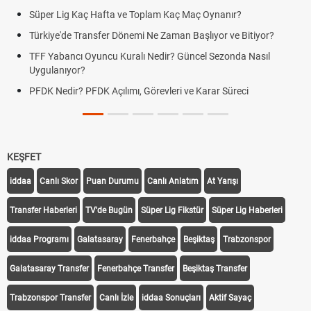
Süper Lig Kaç Hafta ve Toplam Kaç Maç Oynanır?
Türkiye'de Transfer Dönemi Ne Zaman Başlıyor ve Bitiyor?
TFF Yabancı Oyuncu Kuralı Nedir? Güncel Sezonda Nasıl
Uygulanıyor?
PFDK Nedir? PFDK Açılımı, Görevleri ve Karar Süreci
KEŞFET
iddaa
Canlı Skor
Puan Durumu
Canlı Anlatım
At Yarışı
Transfer Haberleri
TV'de Bugün
Süper Lig Fikstür
Süper Lig Haberleri
iddaa Programı
Galatasaray
Fenerbahçe
Beşiktaş
Trabzonspor
Galatasaray Transfer
Fenerbahçe Transfer
Beşiktaş Transfer
Trabzonspor Transfer
Canlı İzle
iddaa Sonuçları
Aktif Sayaç