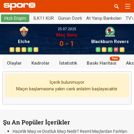
İLK11 KUR
Günün Özeti
At Yarışı Bankoları
TV'
Hızlı Erişim
25.07.2025
Maç Sonu
Elche
Blackburn Rovers
0 - 1
B
B
B
G
B
G
B
G
M
B
Yeni
Olaylar
Kadrolar
İstatistik
Baskı Haritası
Aks
İçerik bulunmuyor
Maçın başlamasına yakın canlı anlatım başlayacaktır.
Şu An Popüler İçerikler
Hazırlık Maçı ve Dostluk Maçı Nedir? Resmî Maçlardan Farkları