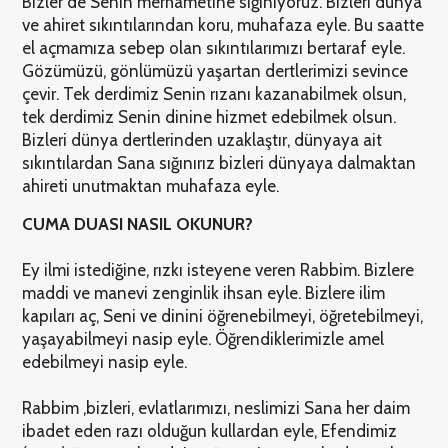
Bizler de Senin merhametine sığınıyoruz. Bizleri dünya
ve ahiret sıkıntılarından koru, muhafaza eyle. Bu saatte
el açmamıza sebep olan sıkıntılarımızı bertaraf eyle.
Gözümüzü, gönlümüzü yaşartan dertlerimizi sevince
çevir. Tek derdimiz Senin rızanı kazanabilmek olsun,
tek derdimiz Senin dinine hizmet edebilmek olsun.
Bizleri dünya dertlerinden uzaklaştır, dünyaya ait
sıkıntılardan Sana sığınırız bizleri dünyaya dalmaktan
ahireti unutmaktan muhafaza eyle.
CUMA DUASI NASIL OKUNUR?
Ey ilmi istediğine, rızkı isteyene veren Rabbim. Bizlere
maddi ve manevi zenginlik ihsan eyle. Bizlere ilim
kapıları aç, Seni ve dinini öğrenebilmeyi, öğretebilmeyi,
yaşayabilmeyi nasip eyle. Öğrendiklerimizle amel
edebilmeyi nasip eyle.
Rabbim ,bizleri, evlatlarımızı, neslimizi Sana her daim
ibadet eden razı olduğun kullardan eyle, Efendimiz