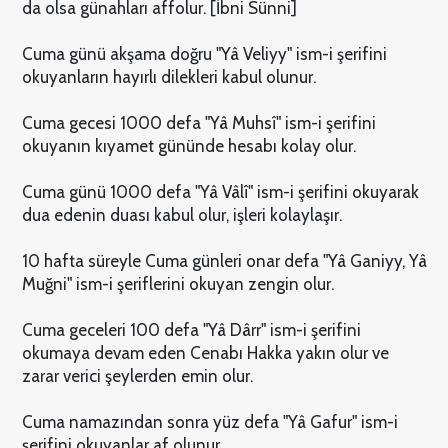
da olsa günahları affolur. [İbni Sünni]
Cuma günü akşama doğru "Yâ Veliyy" ism-i şerifini
okuyanların hayırlı dilekleri kabul olunur.
Cuma gecesi 1000 defa "Yâ Muhsî" ism-i şerifini
okuyanın kıyamet gününde hesabı kolay olur.
Cuma günü 1000 defa "Yâ Vâlî" ism-i şerifini okuyarak
dua edenin duası kabul olur, işleri kolaylaşır.
10 hafta süreyle Cuma günleri onar defa "Yâ Ganiyy, Yâ
Muğni" ism-i şeriflerini okuyan zengin olur.
Cuma geceleri 100 defa "Yâ Dârr" ism-i şerifini
okumaya devam eden Cenabı Hakka yakın olur ve
zarar verici şeylerden emin olur.
Cuma namazından sonra yüz defa "Yâ Gafur" ism-i
şerifini okuyanlar af olunur.