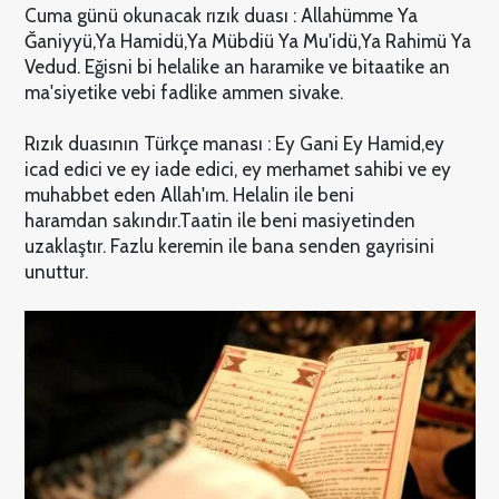
Cuma günü okunacak rızık duası : Allahümme Ya
Ğaniyyü,Ya Hamidü,Ya Mübdiü Ya Mu'idü,Ya Rahimü Ya
Vedud. Eğisni bi helalike an haramike ve bitaatike an
ma'siyetike vebi fadlike ammen sivake.
Rızık duasının Türkçe manası : Ey Gani Ey Hamid,ey
icad edici ve ey iade edici, ey merhamet sahibi ve ey
muhabbet eden Allah'ım. Helalin ile beni
haramdan sakındır.Taatin ile beni masiyetinden
uzaklaştır. Fazlu keremin ile bana senden gayrisini
unuttur.