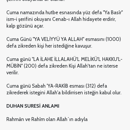
Cuma namazında hutbe esnasında yüz defa "Ya Basîr"
ism-i şerifini okuyanı Cenab-ı Allah hidayete erdirir,
kalp gözünü açar.
Cuma Günü "YA VELİYYÜ YA ALLAH" esmasını (1000)
defa zikreden kişi her istediğine kavuşur.
Cuma günü "LA İLAHE İLLALAHÜ'L MELİKÜ'L HAKKU'L-
MÜBİN" (200) defa zikreden Kişi Allah'tan ne isterse
verilir.
Cuma günü Sabah 'YA-RAKİB esması (312) defa
zikrederek istegini Allah'a bildirrisen isteğin kabul olur.
DUHAN SURESİ ANLAMI
Rahmân ve Rahîm olan Allah´ın adıyla