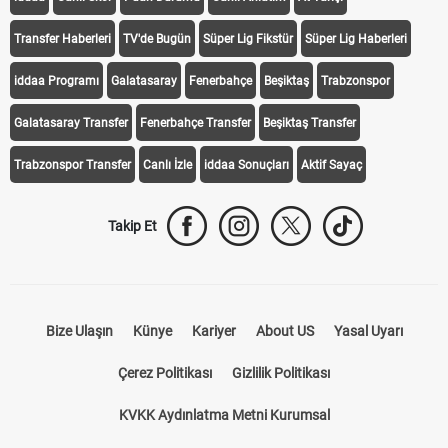
Transfer Haberleri
TV'de Bugün
Süper Lig Fikstür
Süper Lig Haberleri
iddaa Programı
Galatasaray
Fenerbahçe
Beşiktaş
Trabzonspor
Galatasaray Transfer
Fenerbahçe Transfer
Beşiktaş Transfer
Trabzonspor Transfer
Canlı İzle
iddaa Sonuçları
Aktif Sayaç
Takip Et
Bize Ulaşın
Künye
Kariyer
About US
Yasal Uyarı
Çerez Politikası
Gizlilik Politikası
KVKK Aydınlatma Metni Kurumsal