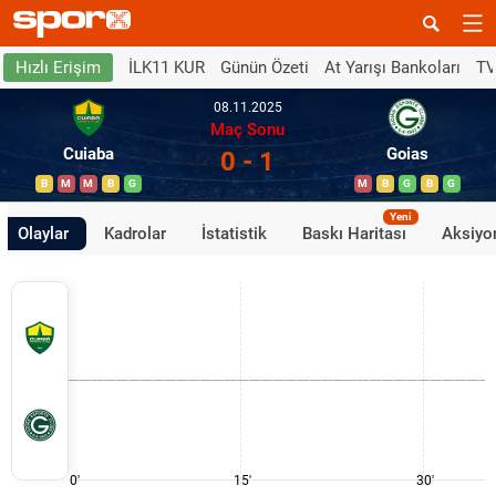
İLK11 KUR
Günün Özeti
At Yarışı Bankoları
TV
Hızlı Erişim
08.11.2025
Maç Sonu
Cuiaba
Goias
0 - 1
B
M
M
B
G
M
B
G
B
G
Yeni
Olaylar
Kadrolar
İstatistik
Baskı Haritası
Aksiyon
0'
15'
30'