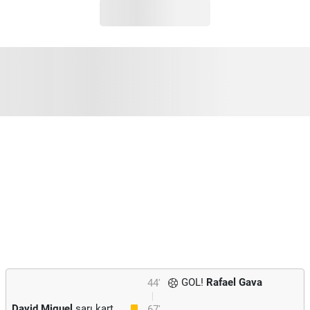
GOL!
Rafael Gava
44'
David Miguel
sarı kart
67'