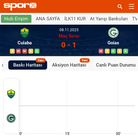
ANA SAYFA
İLK11 KUR
At Yarışı Bankoları
TV
Hızlı Erişim
08.11.2025
Maç Sonu
Cuiaba
Goias
0 - 1
B
M
M
B
G
M
B
G
B
G
Yeni
Yeni
ik
Baskı Haritası
Aksiyon Haritası
Canlı Puan Durumu
0'
15'
30'