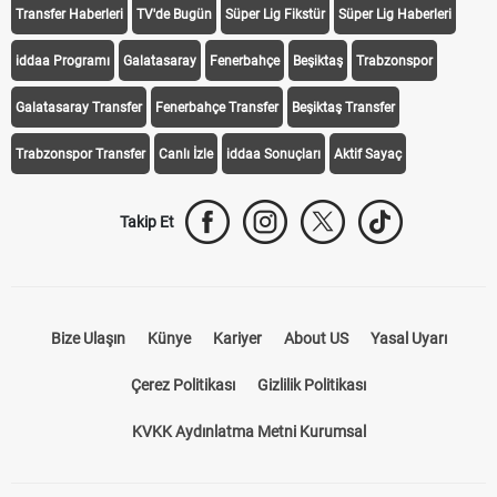
Transfer Haberleri
TV'de Bugün
Süper Lig Fikstür
Süper Lig Haberleri
iddaa Programı
Galatasaray
Fenerbahçe
Beşiktaş
Trabzonspor
Galatasaray Transfer
Fenerbahçe Transfer
Beşiktaş Transfer
Trabzonspor Transfer
Canlı İzle
iddaa Sonuçları
Aktif Sayaç
Takip Et
Bize Ulaşın
Künye
Kariyer
About US
Yasal Uyarı
Çerez Politikası
Gizlilik Politikası
KVKK Aydınlatma Metni Kurumsal