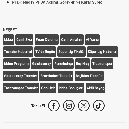
PFDK Nedir? PFDK Açılımı, Görevleri ve Karar Süreci
KEŞFET
iddaa
Canlı Skor
Puan Durumu
Canlı Anlatım
At Yarışı
Transfer Haberleri
TV'de Bugün
Süper Lig Fikstür
Süper Lig Haberleri
iddaa Programı
Galatasaray
Fenerbahçe
Beşiktaş
Trabzonspor
Galatasaray Transfer
Fenerbahçe Transfer
Beşiktaş Transfer
Trabzonspor Transfer
Canlı İzle
iddaa Sonuçları
Aktif Sayaç
Takip Et