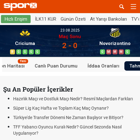
İLK11 KUR
Günün Özeti
At Yarışı Bankoları
TV'
Hızlı Erişim
23.08.2025
Maç Sonu
Criciuma
Novorizontino
2 - 0
B
G
G
G
G
G
M
M
M
G
Yeni
on Haritası
Canlı Puan Durumu
İddaa Oranları
Tahm
Şu An Popüler İçerikler
Hazırlık Maçı ve Dostluk Maçı Nedir? Resmî Maçlardan Farkları
Süper Lig Kaç Hafta ve Toplam Kaç Maç Oynanır?
Türkiye'de Transfer Dönemi Ne Zaman Başlıyor ve Bitiyor?
TFF Yabancı Oyuncu Kuralı Nedir? Güncel Sezonda Nasıl
Uygulanıyor?