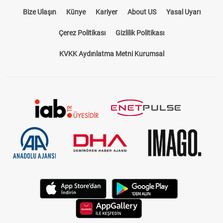
Bize Ulaşın
Künye
Kariyer
About US
Yasal Uyarı
Çerez Politikası
Gizlilik Politikası
KVKK Aydınlatma Metni Kurumsal