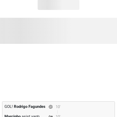
GOL!
Rodrigo Fagundes
10'
Marcinho
asist yaptı.
10'