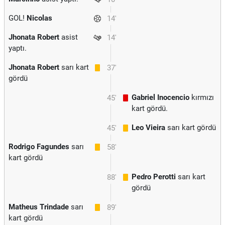
GOL!
Nicolas
14'
Jhonata Robert
asist
14'
yaptı.
Jhonata Robert
sarı kart
37'
gördü
Gabriel Inocencio
kırmızı
45'
kart gördü.
Leo Vieira
sarı kart gördü
45'
Rodrigo Fagundes
sarı
58'
kart gördü
Pedro Perotti
sarı kart
88'
gördü
Matheus Trindade
sarı
89'
kart gördü