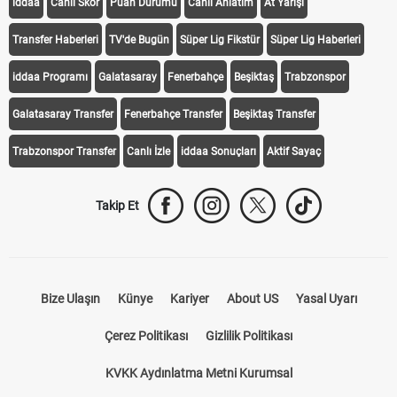
iddaa
Canlı Skor
Puan Durumu
Canlı Anlatım
At Yarışı
Transfer Haberleri
TV'de Bugün
Süper Lig Fikstür
Süper Lig Haberleri
iddaa Programı
Galatasaray
Fenerbahçe
Beşiktaş
Trabzonspor
Galatasaray Transfer
Fenerbahçe Transfer
Beşiktaş Transfer
Trabzonspor Transfer
Canlı İzle
iddaa Sonuçları
Aktif Sayaç
Takip Et
Bize Ulaşın
Künye
Kariyer
About US
Yasal Uyarı
Çerez Politikası
Gizlilik Politikası
KVKK Aydınlatma Metni Kurumsal