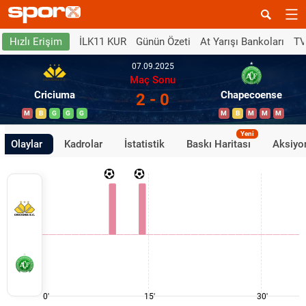
İLK11 KUR
Günün Özeti
At Yarışı Bankoları
TV
Hızlı Erişim
07.09.2025
Maç Sonu
Criciuma
Chapecoense
2 - 0
M
B
G
G
G
M
B
M
M
M
Yeni
Olaylar
Kadrolar
İstatistik
Baskı Haritası
Aksiyon
0'
15'
30'