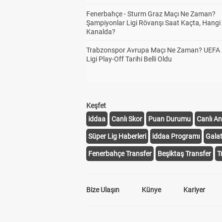
Fenerbahçe - Sturm Graz Maçı Ne Zaman?
Şampiyonlar Ligi Rövanşı Saat Kaçta, Hangi
Kanalda?
Trabzonspor Avrupa Maçı Ne Zaman? UEFA
Ligi Play-Off Tarihi Belli Oldu
Keşfet
iddaa
Canlı Skor
Puan Durumu
Canlı An
Süper Lig Haberleri
iddaa Programı
Gala
Fenerbahçe Transfer
Beşiktaş Transfer
T
Bize Ulaşın
Künye
Kariyer