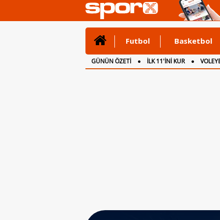
Futbol
Basketbol
GÜNÜN ÖZETİ
İLK 11'İNİ KUR
VOLEYB
CANLI ANLATIM
İNGİLTERE