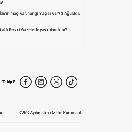
a!
kimin maçı var, hangi maçlar var? 3 Ağustos
 affı Resmî Gazete'de yayımlandı mı?
Takip Et
kası
KVKK Aydınlatma Metni Kurumsal