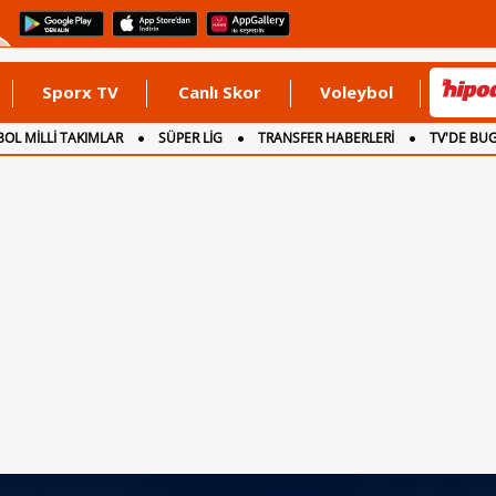
Sporx TV
Canlı Skor
Voleybol
OL MİLLİ TAKIMLAR
SÜPER LİG
TRANSFER HABERLERİ
TV'DE BU