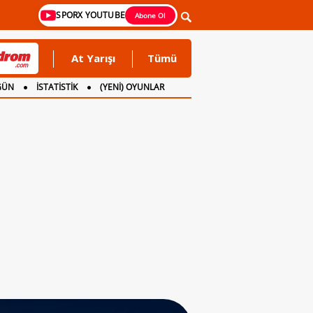
SPORX YOUTUBE
Abone Ol
At Yarışı
Tümü
GÜN
İSTATİSTİK
(YENİ) OYUNLAR