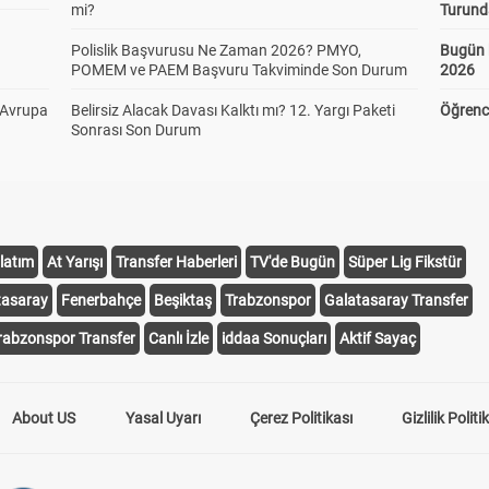
mi?
Turund
Polislik Başvurusu Ne Zaman 2026? PMYO,
Bugün 
POMEM ve PAEM Başvuru Takviminde Son Durum
2026
 Avrupa
Belirsiz Alacak Davası Kalktı mı? 12. Yargı Paketi
Öğrenci
Sonrası Son Durum
latım
At Yarışı
Transfer Haberleri
TV'de Bugün
Süper Lig Fikstür
tasaray
Fenerbahçe
Beşiktaş
Trabzonspor
Galatasaray Transfer
rabzonspor Transfer
Canlı İzle
iddaa Sonuçları
Aktif Sayaç
About US
Yasal Uyarı
Çerez Politikası
Gizlilik Politi