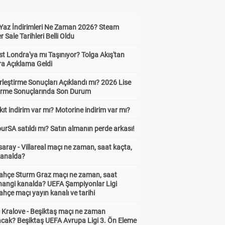
Yaz İndirimleri Ne Zaman 2026? Steam
Sale Tarihleri Belli Oldu
t Londra'ya mı Taşınıyor? Tolga Akış'tan
ra Açıklama Geldi
leştirme Sonuçları Açıklandı mı? 2026 Lise
tirme Sonuçlarında Son Durum
ıt indirim var mı? Motorine indirim var mı?
urSA satıldı mı? Satın almanın perde arkası!
aray - Villareal maçı ne zaman, saat kaçta,
kanalda?
ahçe Sturm Graz maçı ne zaman, saat
 hangi kanalda? UEFA Şampiyonlar Ligi
hçe maçı yayın kanalı ve tarihi
 Kralove - Beşiktaş maçı ne zaman
cak? Beşiktaş UEFA Avrupa Ligi 3. Ön Eleme