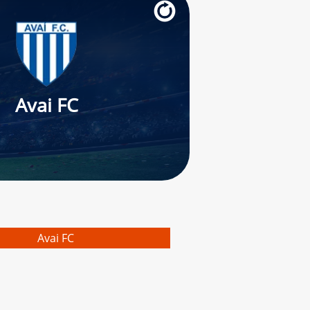
Avai FC
Avai FC