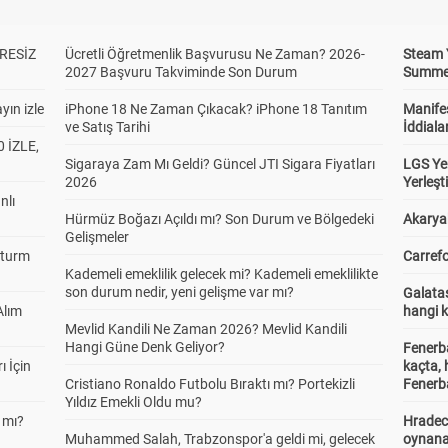
RESİZ
Ücretli Öğretmenlik Başvurusu Ne Zaman? 2026-
Steam 
2027 Başvuru Takviminde Son Durum
Summer 
yın izle
iPhone 18 Ne Zaman Çıkacak? iPhone 18 Tanıtım
Manifes
ve Satış Tarihi
İddiala
 İZLE,
Sigaraya Zam Mı Geldi? Güncel JTI Sigara Fiyatları
LGS Yer
2026
Yerleş
nlı
Hürmüz Boğazı Açıldı mı? Son Durum ve Bölgedeki
Akaryak
Gelişmeler
Sturm
Carrefo
Kademeli emeklilik gelecek mi? Kademeli emeklilikte
son durum nedir, yeni gelişme var mı?
Galatas
Alım
hangi 
Mevlid Kandili Ne Zaman 2026? Mevlid Kandili
Hangi Güne Denk Geliyor?
Fenerb
ı İçin
kaçta,
Cristiano Ronaldo Futbolu Bıraktı mı? Portekizli
Fenerba
Yıldız Emekli Oldu mu?
 mı?
Hradec
Muhammed Salah, Trabzonspor'a geldi mi, gelecek
oynana