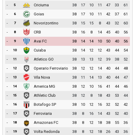
-
Criciuma
38
17
10
11
47
33
61
5
-
Goias
38
17
10
11
42
37
61
6
-
Novorizontino
38
15
15
8
43
32
60
7
-
CRB
38
16
8
14
45
40
56
8
-
Avai FC
38
14
14
10
50
40
56
9
-
Cuiaba
38
14
12
12
43
44
54
10
-
Atletico GO
38
13
13
12
39
38
52
11
-
Operario Ferroviario
38
12
12
14
40
44
48
12
-
Vila Nova
38
11
14
13
40
44
47
13
-
America MG
38
12
10
16
41
44
46
14
-
Athletic Club
38
12
8
18
43
53
44
15
-
Botafogo SP
38
10
12
16
32
52
42
16
-
Ferroviaria
38
8
16
14
43
52
40
17
-
Amazonas FC
38
8
12
18
38
55
36
18
-
Volta Redonda
38
8
12
18
26
43
36
19