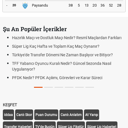
-
Paysandu
38
5
13
20
36
52
28
20
Şu An Popüler İçerikler
Hazırlık Maçı ve Dostluk Maçı Nedir? Resmî Maçlardan Farkları
Süper Lig Kaç Hafta ve Toplam Kaç Maç Oynanır?
Türkiye'de Transfer Dönemi Ne Zaman Başlıyor ve Bitiyor?
TFF Yabancı Oyuncu Kuralı Nedir? Güncel Sezonda Nasıl
Uygulanıyor?
PFDK Nedir? PFDK Açılımı, Görevleri ve Karar Süreci
KEŞFET
iddaa
Canlı Skor
Puan Durumu
Canlı Anlatım
At Yarışı
Transfer Haberleri
TV'de Bugün
Süper Lig Fikstür
Süper Lig Haberleri