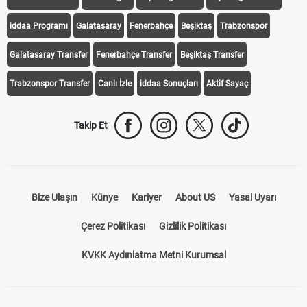
iddaa Programı
Galatasaray
Fenerbahçe
Beşiktaş
Trabzonspor
Galatasaray Transfer
Fenerbahçe Transfer
Beşiktaş Transfer
Trabzonspor Transfer
Canlı İzle
iddaa Sonuçları
Aktif Sayaç
Takip Et
Bize Ulaşın
Künye
Kariyer
About US
Yasal Uyarı
Çerez Politikası
Gizlilik Politikası
KVKK Aydınlatma Metni Kurumsal