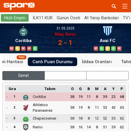
İLK11 KUR
Günün Özeti
At Yarışı Bankoları
TV'
Hızlı Erişim
31.05.2025
Maç Sonu
Coritiba
Avai FC
2 - 1
M
B
M
M
G
M
G
B
G
M
Yeni
on Haritası
Canlı Puan Durumu
İddaa Oranları
Tahm
Genel
İç Saha
Dış Saha
Sıra
Takım
O
G
B
M
A
Y
P
-
Coritiba
38
19
11
8
39
23
68
1
Athletico
-
38
19
8
11
53
43
65
2
Paranaense
-
Chapecoense
38
18
8
12
52
35
62
3
-
Remo
38
16
14
8
51
39
62
4