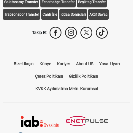
Galatasaray Transfer
Fenerbahçe Transfer
Beşiktaş Transfer
Trabzonspor Transfer
Canlı İzle
iddaa Sonuçları
Aktif Sayaç
Takip Et
Bize Ulaşın
Künye
Kariyer
About US
Yasal Uyarı
Çerez Politikası
Gizlilik Politikası
KVKK Aydınlatma Metni Kurumsal