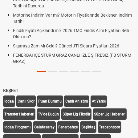
Tarihini Duyurdu
Motorine İndirim Var mı? Motorin Fiyatlarında Beklenen İndirim
Tarihi
Fındık Fiyatı Açıklandı mı? 2026 TMO Fındık Alım Fiyatları Belli
Oldu mu?
Sigaraya Zam Mı Geldi? Güncel JTI Sigara Fiyatları 2026
FENERBAHÇE STURM GRAZ CANLI İZLE ŞİFRESİZ (FB STURM
GRAZ)
KEŞFET
iddaa
Canlı Skor
Puan Durumu
Canlı Anlatım
At Yarışı
Transfer Haberleri
TV'de Bugün
Süper Lig Fikstür
Süper Lig Haberleri
iddaa Programı
Galatasaray
Fenerbahçe
Beşiktaş
Trabzonspor