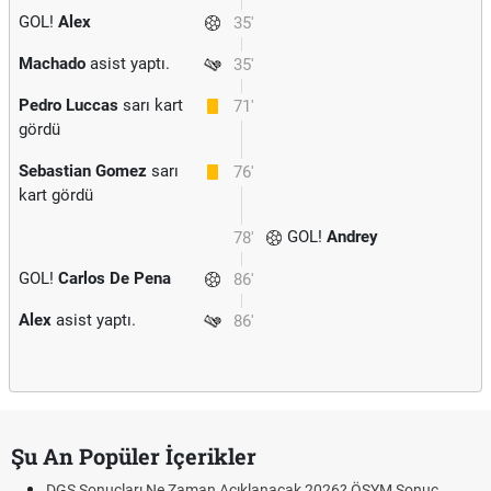
GOL!
Alex
35'
Machado
asist yaptı.
35'
Pedro Luccas
sarı kart
71'
gördü
Sebastian Gomez
sarı
76'
kart gördü
GOL!
Andrey
78'
GOL!
Carlos De Pena
86'
Alex
asist yaptı.
86'
Şu An Popüler İçerikler
DGS Sonuçları Ne Zaman Açıklanacak 2026? ÖSYM Sonuç