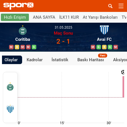
ANA SAYFA
İLK11 KUR
At Yarışı Bankoları
TV
Hızlı Erişim
31.05.2025
Maç Sonu
Coritiba
Avai FC
2 - 1
M
B
M
M
G
M
G
B
G
M
Yeni
Olaylar
Kadrolar
İstatistik
Baskı Haritası
Aksiyon
0'
15'
30'