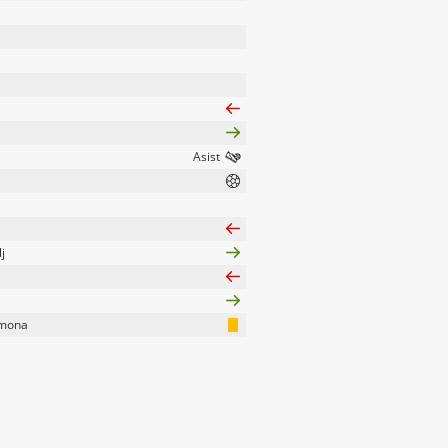
j
rmona