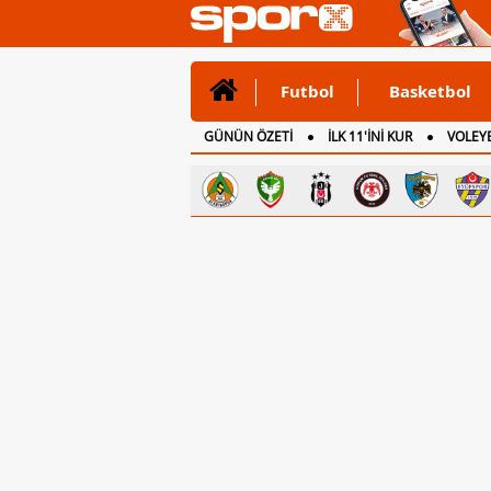
Futbol
Basketbol
GÜNÜN ÖZETİ
İLK 11'İNİ KUR
VOLEYB
CANLI ANLATIM
İNGİLTERE