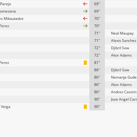
 Parejo
69''
Comesana
69''
s Mikautadze
70''
Perez
70''
71''
Neal Maupay
71''
Alexis Sanchez
72''
Djibril Sow
72''
Akor Adams
Perez
81''
86''
Djibril Sow
86''
Nemanja Gudel
86''
Akor Adams
86''
Andres Castrin
90''
Jose Angel Ca
 Veiga
90''