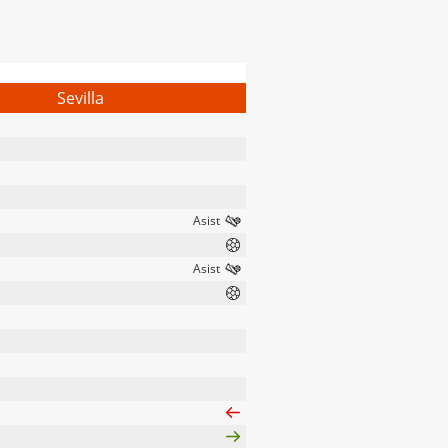
Sevilla
e