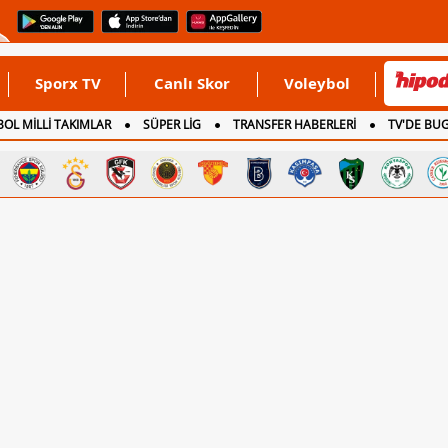
Sporx TV
Canlı Skor
Voleybol
OL MİLLİ TAKIMLAR
SÜPER LİG
TRANSFER HABERLERİ
TV'DE BU