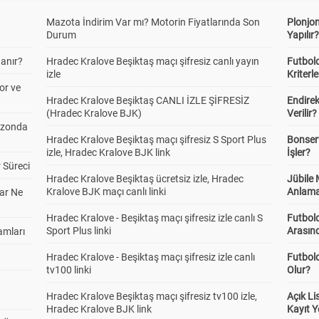
Mazota İndirim Var mı? Motorin Fiyatlarında Son
Plonjon
Durum
Yapılır
anır?
Hradec Kralove Beşiktaş maçı şifresiz canlı yayın
Futbold
izle
Kriterle
or ve
Hradec Kralove Beşiktaş CANLI İZLE ŞİFRESİZ
Endire
(Hradec Kralove BJK)
Verilir?
ezonda
Hradec Kralove Beşiktaş maçı şifresiz S Sport Plus
Bonserv
izle, Hradec Kralove BJK link
İşler?
 Süreci
Hradec Kralove Beşiktaş ücretsiz izle, Hradec
Jübile
Kralove BJK maçı canlı linki
Anlama
ar Ne
Hradec Kralove - Beşiktaş maçı şifresiz izle canlı S
Futbold
Sport Plus linki
Arasınd
amları
Hradec Kralove - Beşiktaş maçı şifresiz izle canlı
Futbol
tv100 linki
Olur?
Hradec Kralove Beşiktaş maçı şifresiz tv100 izle,
Açık L
Hradec Kralove BJK link
Kayıt Y