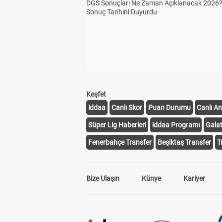
DGS Sonuçları Ne Zaman Açıklanacak 2026
Sonuç Tarihini Duyurdu
Keşfet
iddaa
Canlı Skor
Puan Durumu
Canlı An
Süper Lig Haberleri
iddaa Programı
Gala
Fenerbahçe Transfer
Beşiktaş Transfer
T
Bize Ulaşın
Künye
Kariyer