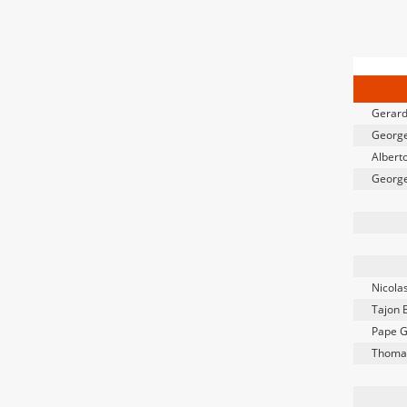
Gerar
George
Albert
George
Nicola
Tajon 
Pape 
Thomas