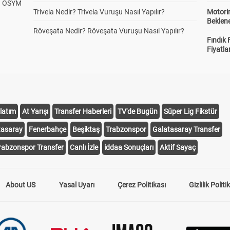
? ÖSYM
Trivela Nedir? Trivela Vuruşu Nasıl Yapılır?
Motorin
Beklene
Röveşata Nedir? Röveşata Vuruşu Nasıl Yapılır?
Fındık 
Fiyatla
latım
At Yarışı
Transfer Haberleri
TV'de Bugün
Süper Lig Fikstür
tasaray
Fenerbahçe
Beşiktaş
Trabzonspor
Galatasaray Transfer
rabzonspor Transfer
Canlı İzle
iddaa Sonuçları
Aktif Sayaç
About US
Yasal Uyarı
Çerez Politikası
Gizlilik Politi