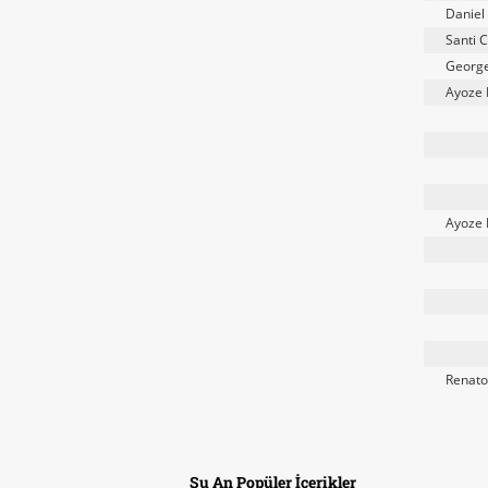
Daniel
Santi 
George
Ayoze 
Ayoze 
Renato
Şu An Popüler İçerikler