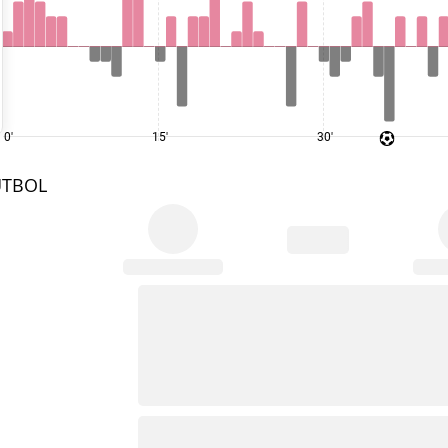
0'
15'
30'
UTBOL