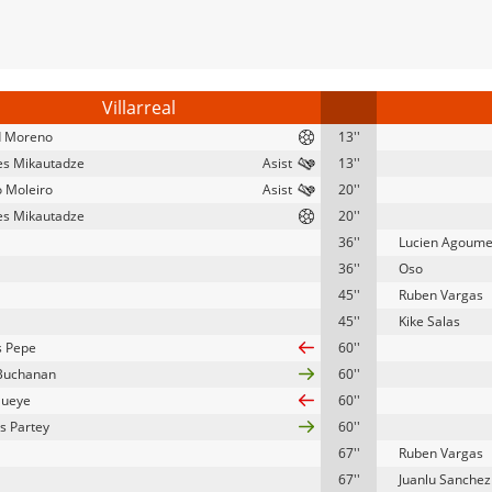
Villarreal
d Moreno
13''
s Mikautadze
13''
o Moleiro
20''
s Mikautadze
20''
36''
Lucien Agoum
36''
Oso
45''
Ruben Vargas
45''
Kike Salas
s Pepe
60''
Buchanan
60''
Gueye
60''
 Partey
60''
67''
Ruben Vargas
67''
Juanlu Sanchez