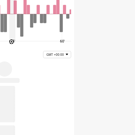
45'
60'
75'
GMT +00:00