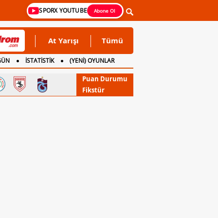
SPORX YOUTUBE
Abone Ol
At Yarışı
Tümü
GÜN
İSTATİSTİK
(YENİ) OYUNLAR
Puan Durumu
Fikstür