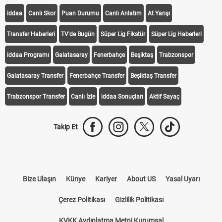
iddaa
Canlı Skor
Puan Durumu
Canlı Anlatım
At Yarışı
Transfer Haberleri
TV'de Bugün
Süper Lig Fikstür
Süper Lig Haberleri
iddaa Programı
Galatasaray
Fenerbahçe
Beşiktaş
Trabzonspor
Galatasaray Transfer
Fenerbahçe Transfer
Beşiktaş Transfer
Trabzonspor Transfer
Canlı İzle
iddaa Sonuçları
Aktif Sayaç
Takip Et
Bize Ulaşın
Künye
Kariyer
About US
Yasal Uyarı
Çerez Politikası
Gizlilik Politikası
KVKK Aydınlatma Metni Kurumsal