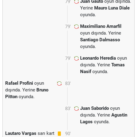
Juan Gauto
oyun dışında.
79'
Yerine
Mauro Luna Diale
oyunda.
Maximiliano Amarfil
79'
oyun dışında. Yerine
Santiago Dalmasso
oyunda.
Leonardo Heredia
oyun
79'
dışında. Yerine
Tomas
Nasif
oyunda.
Rafael Profini
oyun
83'
dışında. Yerine
Bruno
Pitton
oyunda.
Juan Saborido
oyun
83'
dışında. Yerine
Agustin
Lagos
oyunda.
Lautaro Vargas
sarı kart
90'