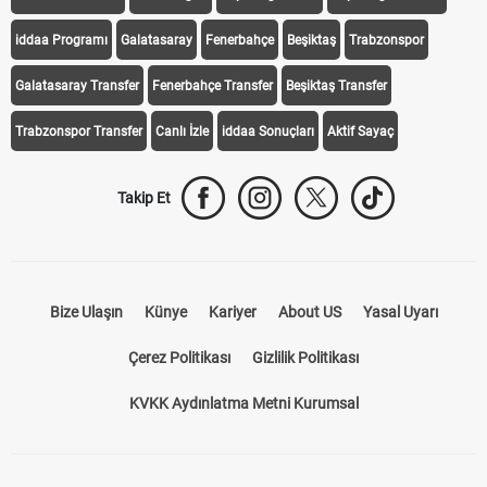
iddaa Programı
Galatasaray
Fenerbahçe
Beşiktaş
Trabzonspor
Galatasaray Transfer
Fenerbahçe Transfer
Beşiktaş Transfer
Trabzonspor Transfer
Canlı İzle
iddaa Sonuçları
Aktif Sayaç
Takip Et
Bize Ulaşın
Künye
Kariyer
About US
Yasal Uyarı
Çerez Politikası
Gizlilik Politikası
KVKK Aydınlatma Metni Kurumsal