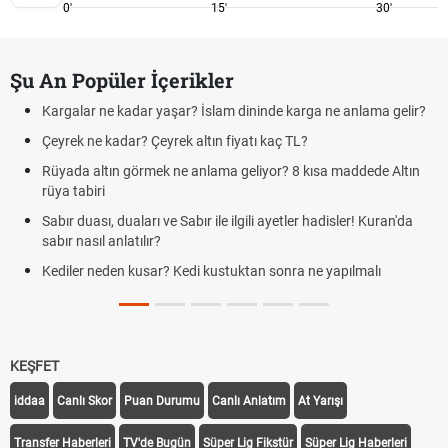
0'
15'
30'
Şu An Popüler İçerikler
Kargalar ne kadar yaşar? İslam dininde karga ne anlama gelir?
Çeyrek ne kadar? Çeyrek altın fiyatı kaç TL?
Rüyada altın görmek ne anlama geliyor? 8 kısa maddede Altın
rüya tabiri
Sabır duası, duaları ve Sabır ile ilgili ayetler hadisler! Kuran'da
sabır nasıl anlatılır?
Kediler neden kusar? Kedi kustuktan sonra ne yapılmalı
KEŞFET
iddaa
Canlı Skor
Puan Durumu
Canlı Anlatım
At Yarışı
Transfer Haberleri
TV'de Bugün
Süper Lig Fikstür
Süper Lig Haberleri