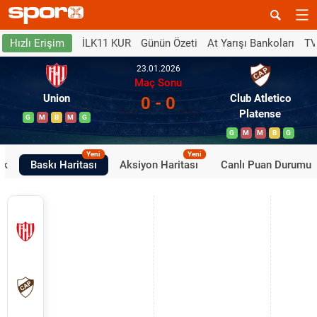
İLK11 KUR
Günün Özeti
At Yarışı Bankoları
TV
Hızlı Erişim
23.01.2026
Maç Sonu
Union
Club Atletico
0 - 0
Platense
G
M
B
M
G
G
M
M
B
G
Yeni
Yeni
ik
Baskı Haritası
Aksiyon Haritası
Canlı Puan Durumu