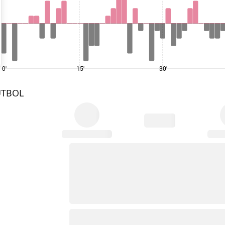
0'
15'
30'
UTBOL