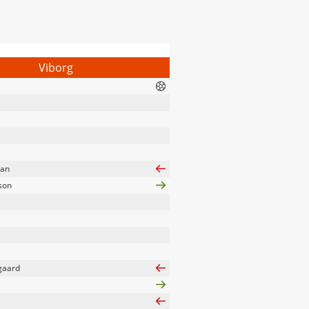
Viborg
man
son
gaard