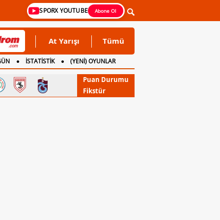
SPORX YOUTUBE
Abone Ol
At Yarışı
Tümü
GÜN
İSTATİSTİK
(YENİ) OYUNLAR
Puan Durumu
Fikstür