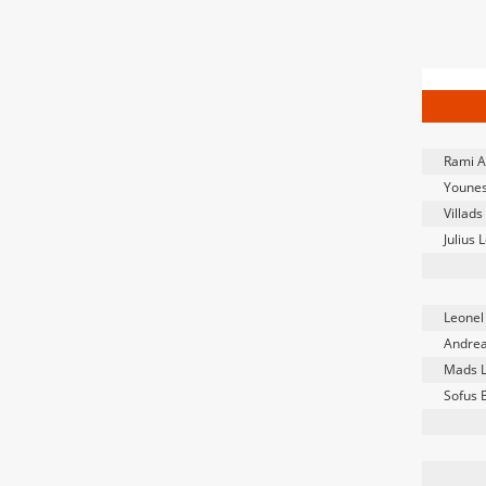
Rami A
Younes
Villad
Julius 
Leonel
Andrea
Mads 
Sofus 