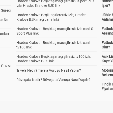
Hradec Kralove Beşiktaş maçı şifresiz S Sport Plus
Bonserv
izle, Hradec Kralove BJK link
İşler?
 Süreci
Hradec Kralove Beşiktaş ücretsiz izle, Hradec
Jübile
Kralove BJK maçı canlı linki
Anlama
ar Ne
Hradec Kralove - Beşiktaş maçı şifresiz izle canlı S
Futbold
Sport Plus linki
Arasınd
amları
Hradec Kralove - Beşiktaş maçı şifresiz izle canlı
Futbol
tv100 linki
Olur?
Hradec Kralove Beşiktaş maçı şifresiz tv100 izle,
Açık L
Hradec Kralove BJK link
Kayıt Y
? ÖSYM
Trivela Nedir? Trivela Vuruşu Nasıl Yapılır?
Motorin
Beklene
Röveşata Nedir? Röveşata Vuruşu Nasıl Yapılır?
Fındık 
Fiyatla