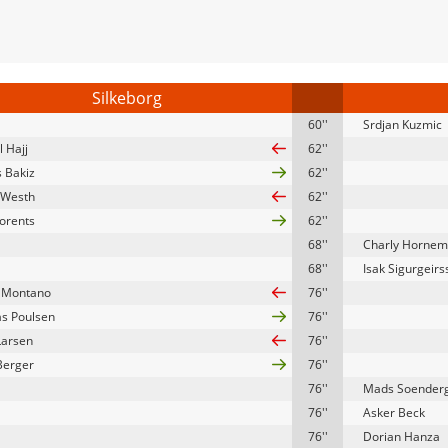
Silkeborg
60''
Srdjan Kuzmic
l Hajj
62''
 Bakiz
62''
s Westh
62''
Lorents
62''
68''
Charly Horne
68''
Isak Sigurgeirs
 Montano
76''
s Poulsen
76''
Larsen
76''
Berger
76''
76''
Mads Soender
76''
Asker Beck
76''
Dorian Hanza