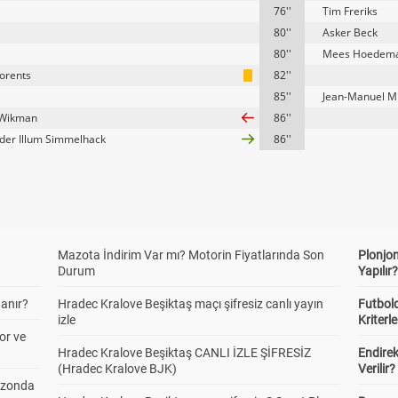
76''
Tim Freriks
80''
Asker Beck
80''
Mees Hoedema
Lorents
82''
85''
Jean-Manuel 
Wikman
86''
der Illum Simmelhack
86''
Mazota İndirim Var mı? Motorin Fiyatlarında Son
Plonjon
Durum
Yapılır
anır?
Hradec Kralove Beşiktaş maçı şifresiz canlı yayın
Futbold
izle
Kriterle
or ve
Hradec Kralove Beşiktaş CANLI İZLE ŞİFRESİZ
Endire
(Hradec Kralove BJK)
Verilir?
ezonda