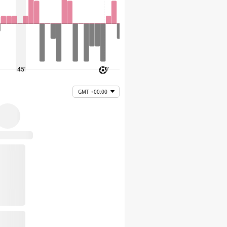
45'
60'
75'
GMT +00:00