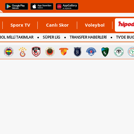
Sporx TV
Canlı Skor
Voleybol
OL MİLLİ TAKIMLAR
SÜPER LİG
TRANSFER HABERLERİ
TV'DE BU