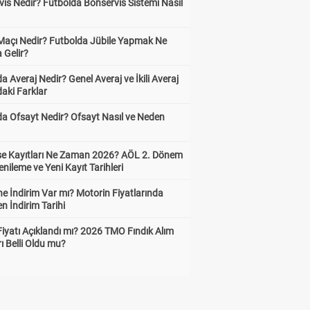
is Nedir? Futbolda Bonservis Sistemi Nasıl
 Maçı Nedir? Futbolda Jübile Yapmak Ne
 Gelir?
a Averaj Nedir? Genel Averaj ve İkili Averaj
aki Farklar
da Ofsayt Nedir? Ofsayt Nasıl ve Neden
ise Kayıtları Ne Zaman 2026? AÖL 2. Dönem
enileme ve Yeni Kayıt Tarihleri
e İndirim Var mı? Motorin Fiyatlarında
n İndirim Tarihi
Fiyatı Açıklandı mı? 2026 TMO Fındık Alım
rı Belli Oldu mu?