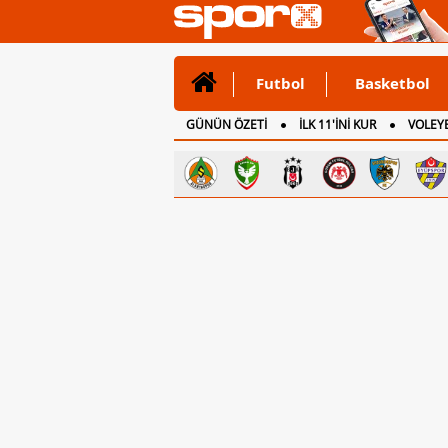
Futbol
Basketbol
GÜNÜN ÖZETİ
İLK 11'İNİ KUR
VOLEYB
CANLI ANLATIM
İNGİLTERE