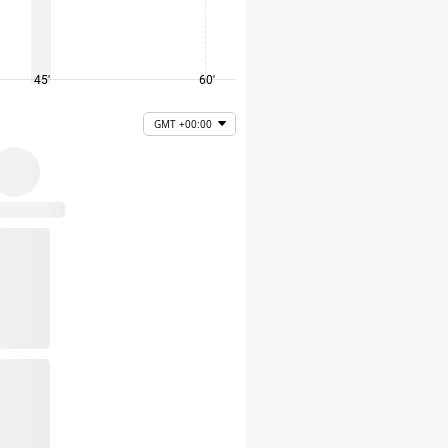
45'
60'
75'
GMT +00:00