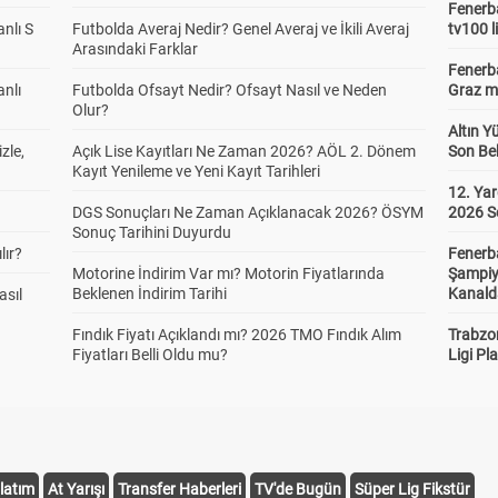
Fenerba
anlı S
Futbolda Averaj Nedir? Genel Averaj ve İkili Averaj
tv100 l
Arasındaki Farklar
Fenerba
anlı
Futbolda Ofsayt Nedir? Ofsayt Nasıl ve Neden
Graz ma
Olur?
Altın Y
zle,
Açık Lise Kayıtları Ne Zaman 2026? AÖL 2. Dönem
Son Bek
Kayıt Yenileme ve Yeni Kayıt Tarihleri
12. Yar
DGS Sonuçları Ne Zaman Açıklanacak 2026? ÖSYM
2026 S
Sonuç Tarihini Duyurdu
lır?
Fenerb
Motorine İndirim Var mı? Motorin Fiyatlarında
Şampiy
Beklenen İndirim Tarihi
Kanald
asıl
Fındık Fiyatı Açıklandı mı? 2026 TMO Fındık Alım
Trabzo
Fiyatları Belli Oldu mu?
Ligi Pla
latım
At Yarışı
Transfer Haberleri
TV'de Bugün
Süper Lig Fikstür