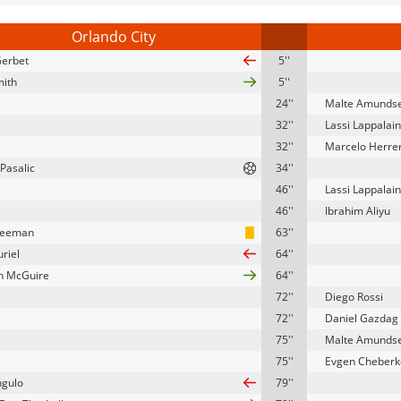
Orlando City
Gerbet
5''
mith
5''
24''
Malte Amunds
32''
Lassi Lappalai
32''
Marcelo Herre
Pasalic
34''
46''
Lassi Lappalai
46''
Ibrahim Aliyu
reeman
63''
riel
64''
n McGuire
64''
72''
Diego Rossi
72''
Daniel Gazdag
75''
Malte Amunds
75''
Evgen Cheberk
ngulo
79''