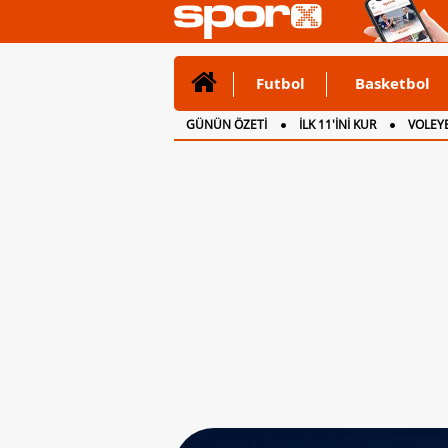
Futbol
Basketbol
GÜNÜN ÖZETİ
İLK 11'İNİ KUR
VOLEYB
CANLI ANLATIM
İNGİLTERE