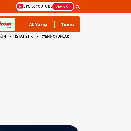
SPORX YOUTUBE
Abone Ol
At Yarışı
Tümü
GÜN
İSTATİSTİK
(YENİ) OYUNLAR