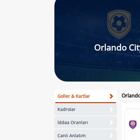
Orlando Cit
Orlando
Goller & Kartlar
Kadrolar
İddaa Oranları
Canlı Anlatım