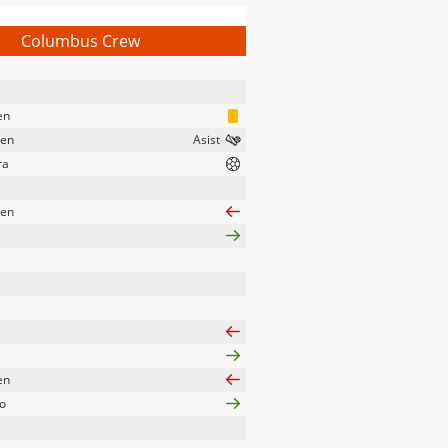
Columbus Crew
en
nen
ra
nen
en
o