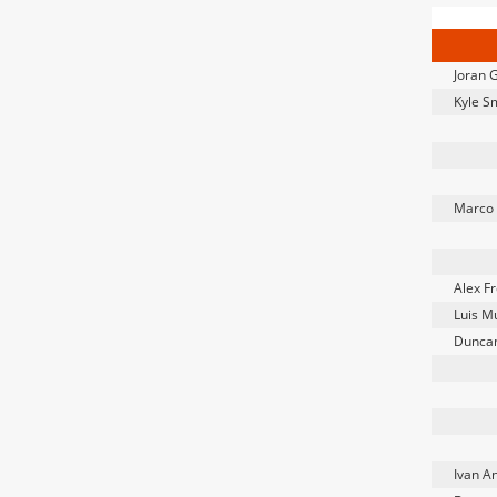
Joran 
Kyle S
Marco 
Alex F
Luis Mu
Dunca
Ivan A