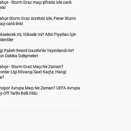
hçe - Sturm Graz maçı şifresiz izle canlı
inki
hçe Sturm Graz ücretsiz izle, Fener Sturm
çı canlı linki
ükselecek mi, Yükselir mi? Altın Fiyatları İçin
lentiler
gı Paketi Resmî Gazete'de Yayımlandı mı?
on Dakika Gelişmeleri
ahçe - Sturm Graz Maçı Ne Zaman?
onlar Ligi Rövanşı Saat Kaçta, Hangi
a?
nspor Avrupa Maçı Ne Zaman? UEFA Avrupa
y-Off Tarihi Belli Oldu