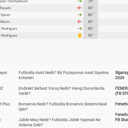
Dan Thorhallsson
79''
Pasalic
80''
 Spicer
80''
 Marin
80''
s Rodriguez
80''
s Rodriguez
90''
yayın
Futbolda Asist Nedir? Bir Pozisyonun Asist Sayılma
Sigaray
Kriterleri
2026
İZ
Endirekt Serbest Vuruş Nedir? Hangi Durumlarda
FENER
Verilir?
(FB S
t Plus
Bonservis Nedir? Futbolda Bonservis Sistemi Nasıl
Fenerba
İşler?
Fenerb
c
Jübile Maçı Nedir? Futbolda Jübile Yapmak Ne
FB Stu
Anlama Gelir?