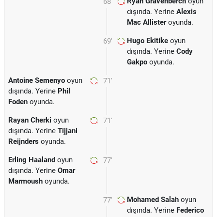
Ryan Gravenberch
oyun
68'
dışında. Yerine
Alexis
Mac Allister
oyunda.
Hugo Ekitike
oyun
69'
dışında. Yerine
Cody
Gakpo
oyunda.
Antoine Semenyo
oyun
71'
dışında. Yerine
Phil
Foden
oyunda.
Rayan Cherki
oyun
71'
dışında. Yerine
Tijjani
Reijnders
oyunda.
Erling Haaland
oyun
77'
dışında. Yerine
Omar
Marmoush
oyunda.
Mohamed Salah
oyun
77'
dışında. Yerine
Federico