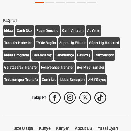
KEŞFET
iddaa
Canlı Skor
Puan Durumu
Canlı Anlatım
At Yarışı
Transfer Haberleri
TV'de Bugün
Süper Lig Fikstür
Süper Lig Haberleri
iddaa Programı
Galatasaray
Fenerbahçe
Beşiktaş
Trabzonspor
Galatasaray Transfer
Fenerbahçe Transfer
Beşiktaş Transfer
Trabzonspor Transfer
Canlı İzle
iddaa Sonuçları
Aktif Sayaç
Takip Et
Bize Ulaşın
Künye
Kariyer
About US
Yasal Uyarı