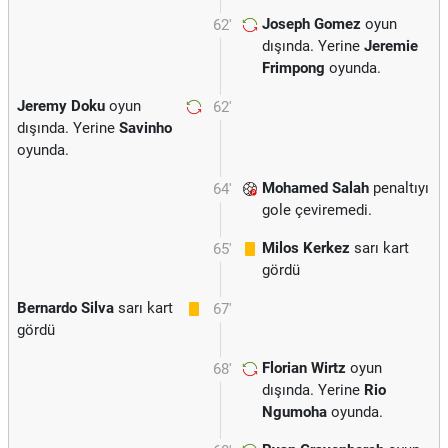
Joseph Gomez
oyun
62'
dışında. Yerine
Jeremie
Frimpong
oyunda.
Jeremy Doku
oyun
62'
dışında. Yerine
Savinho
oyunda.
Mohamed Salah
penaltıyı
64'
gole çeviremedi.
Milos Kerkez
sarı kart
65'
gördü
Bernardo Silva
sarı kart
67'
gördü
Florian Wirtz
oyun
68'
dışında. Yerine
Rio
Ngumoha
oyunda.