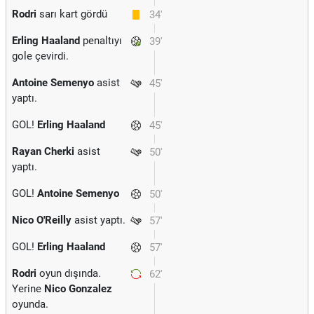
Rodri
sarı kart gördü
34'
Erling Haaland
penaltıyı
39'
gole çevirdi.
Antoine Semenyo
asist
45'
yaptı.
GOL!
Erling Haaland
45'
Rayan Cherki
asist
50'
yaptı.
GOL!
Antoine Semenyo
50'
Nico O'Reilly
asist yaptı.
57'
GOL!
Erling Haaland
57'
Rodri
oyun dışında.
62'
Yerine
Nico Gonzalez
oyunda.