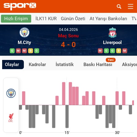
İLK11 KUR
Günün Özeti
At Yarışı Bankoları
TV
Hızlı Erişim
04.04.2026
Maç Sonu
M.City
Liverpool
4 - 0
G
M
M
B
G
M
G
G
B
M
Yeni
Olaylar
Kadrolar
İstatistik
Baskı Haritası
Aksiyon
0'
15'
30'