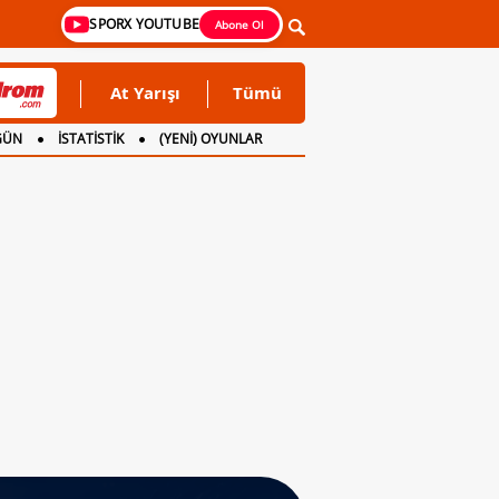
SPORX YOUTUBE
Abone Ol
At Yarışı
Tümü
GÜN
İSTATİSTİK
(YENİ) OYUNLAR