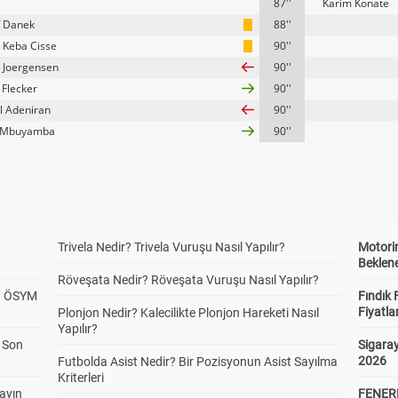
87''
Karim Konate
f Danek
88''
Keba Cisse
90''
 Joergensen
90''
 Flecker
90''
 Adeniran
90''
r Mbuyamba
90''
Trivela Nedir? Trivela Vuruşu Nasıl Yapılır?
Motorin
Beklene
Röveşata Nedir? Röveşata Vuruşu Nasıl Yapılır?
? ÖSYM
Fındık 
Fiyatla
Plonjon Nedir? Kalecilikte Plonjon Hareketi Nasıl
Yapılır?
a Son
Sigaray
2026
Futbolda Asist Nedir? Bir Pozisyonun Asist Sayılma
Kriterleri
yayın
FENER