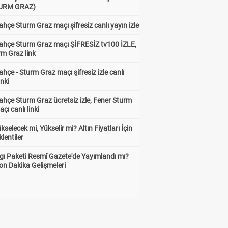
TURM GRAZ)
hçe Sturm Graz maçı şifresiz canlı yayın izle
ahçe Sturm Graz maçı ŞİFRESİZ tv100 İZLE,
rm Graz link
hçe - Sturm Graz maçı şifresiz izle canlı
inki
hçe Sturm Graz ücretsiz izle, Fener Sturm
çı canlı linki
ükselecek mi, Yükselir mi? Altın Fiyatları İçin
lentiler
gı Paketi Resmî Gazete'de Yayımlandı mı?
on Dakika Gelişmeleri