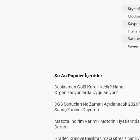
Krysto
Modou 
Kasper
Florian
Samuel
Xavie
Şu An Popüler İçerikler
Deplasman Golü Kuralı Nedir? Hangi
Organizasyonlarda Uygulanıyor?
DGS Sonuçları Ne Zaman Açıklanacak 2026
Sonuç Tarihini Duyurdu
Mazota İndirim Var mı? Motorin Fiyatlarınd
Durum
Hradec Kralove Beşiktaş maçı şifresiz canlı 