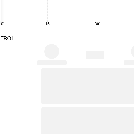
0'
15'
30'
UTBOL