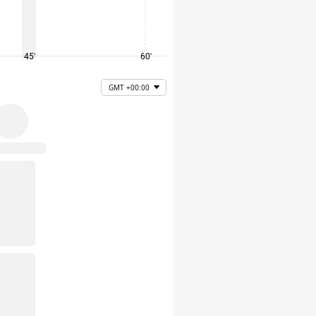
45'
60'
75'
GMT +00:00