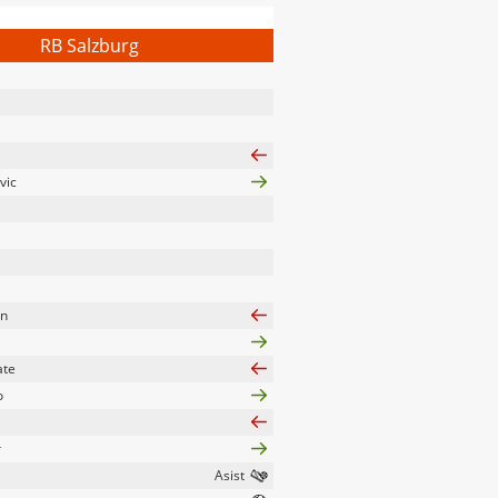
RB Salzburg
vic
en
ate
o
r