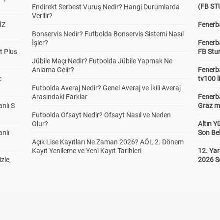
(FB S
Endirekt Serbest Vuruş Nedir? Hangi Durumlarda
Verilir?
İZ
Fenerba
Bonservis Nedir? Futbolda Bonservis Sistemi Nasıl
İşler?
Fenerb
t Plus
FB Stu
Jübile Maçı Nedir? Futbolda Jübile Yapmak Ne
Anlama Gelir?
Fenerba
c
tv100 l
Futbolda Averaj Nedir? Genel Averaj ve İkili Averaj
Arasındaki Farklar
Fenerba
anlı S
Graz ma
Futbolda Ofsayt Nedir? Ofsayt Nasıl ve Neden
Olur?
Altın Y
anlı
Son Bek
Açık Lise Kayıtları Ne Zaman 2026? AÖL 2. Dönem
Kayıt Yenileme ve Yeni Kayıt Tarihleri
12. Yar
zle,
2026 S