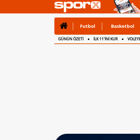
Futbol
Basketbol
GÜNÜN ÖZETİ
İLK 11'İNİ KUR
VOLEYB
CANLI ANLATIM
İNGİLTERE