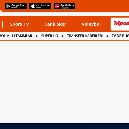
Sporx TV
Canlı Skor
Voleybol
OL MİLLİ TAKIMLAR
SÜPER LİG
TRANSFER HABERLERİ
TV'DE BU