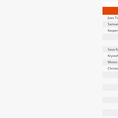
Joao T
Samuel
Kasper
Sasa K
Krysto
Moses
Christ