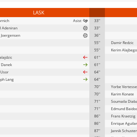
LASK
ornich
33''
 Adeniran
33''
 Joergensen
36''
55''
Damir Redzic
55''
Kerim Alajbego
alajdzic
61''
f Danek
61''
 Usor
64''
oph Lang
64''
70''
Yorbe Vertess
70''
Karim Konate
71''
Soumaila Diab
71''
Edmund Baido
86''
Frans Kraetzig
86''
Enrique Aguila
87''
Jannik Schuster