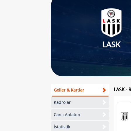
LASK
LASK - 
Goller & Kartlar
Kadrolar
Canlı Anlatım
İstatistik