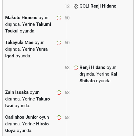
GOL!
Renji Hidano
12'
Makoto Himeno
oyun
60'
dışında. Yerine
Takumi
Tsukui
oyunda.
Takayuki Mae
oyun
60'
dışında. Yerine
Yuma
Igari
oyunda.
Renji Hidano
oyun
63'
dışında. Yerine
Kai
Shibato
oyunda.
Zain Issaka
oyun
68'
dışında. Yerine
Takuro
Iwai
oyunda.
Carlinhos Junior
oyun
68'
dışında. Yerine
Hiroto
Goya
oyunda.