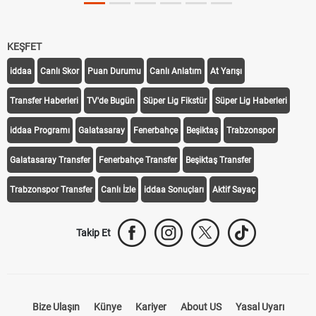
KEŞFET
iddaa
Canlı Skor
Puan Durumu
Canlı Anlatım
At Yarışı
Transfer Haberleri
TV'de Bugün
Süper Lig Fikstür
Süper Lig Haberleri
iddaa Programı
Galatasaray
Fenerbahçe
Beşiktaş
Trabzonspor
Galatasaray Transfer
Fenerbahçe Transfer
Beşiktaş Transfer
Trabzonspor Transfer
Canlı İzle
iddaa Sonuçları
Aktif Sayaç
Takip Et
Bize Ulaşın
Künye
Kariyer
About US
Yasal Uyarı