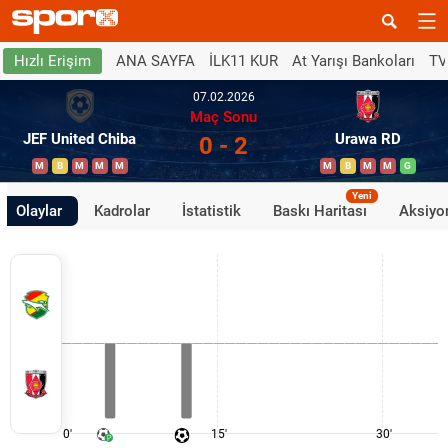
ANA SAYFA
İLK11 KUR
At Yarışı Bankoları
TV
Hızlı Erişim
07.02.2026
Maç Sonu
JEF United Chiba
Urawa RD
0 - 2
M
B
M
M
M
M
B
M
M
G
Yeni
Olaylar
Kadrolar
İstatistik
Baskı Haritası
Aksiyon
0'
15'
30'