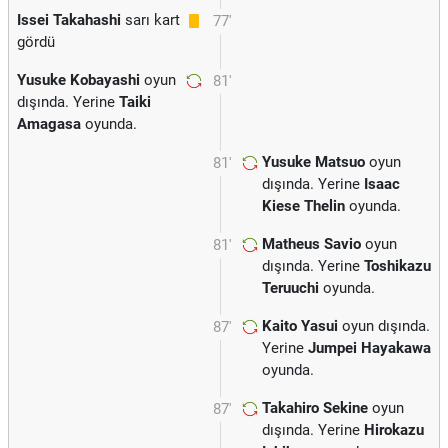
Issei Takahashi
sarı kart
77'
gördü
Yusuke Kobayashi
oyun
81'
dışında. Yerine
Taiki
Amagasa
oyunda.
Yusuke Matsuo
oyun
81'
dışında. Yerine
Isaac
Kiese Thelin
oyunda.
Matheus Savio
oyun
81'
dışında. Yerine
Toshikazu
Teruuchi
oyunda.
Kaito Yasui
oyun dışında.
87'
Yerine
Jumpei Hayakawa
oyunda.
Takahiro Sekine
oyun
87'
dışında. Yerine
Hirokazu