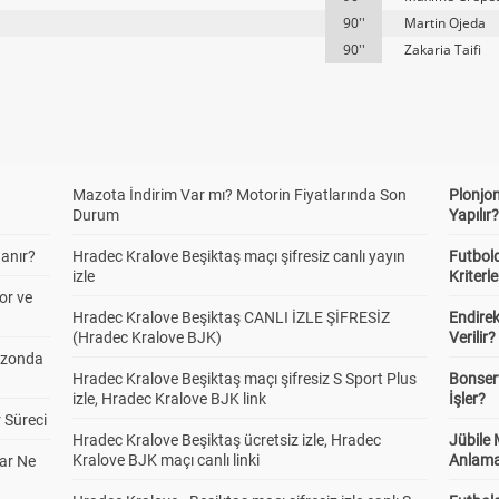
90''
Martin Ojeda
90''
Zakaria Taifi
Mazota İndirim Var mı? Motorin Fiyatlarında Son
Plonjon
Durum
Yapılır
anır?
Hradec Kralove Beşiktaş maçı şifresiz canlı yayın
Futbold
izle
Kriterle
or ve
Hradec Kralove Beşiktaş CANLI İZLE ŞİFRESİZ
Endire
(Hradec Kralove BJK)
Verilir?
ezonda
Hradec Kralove Beşiktaş maçı şifresiz S Sport Plus
Bonserv
izle, Hradec Kralove BJK link
İşler?
 Süreci
Hradec Kralove Beşiktaş ücretsiz izle, Hradec
Jübile
Kralove BJK maçı canlı linki
Anlama
ar Ne