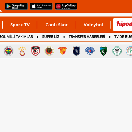
Sporx TV
Canlı Skor
Voleybol
OL MİLLİ TAKIMLAR
SÜPER LİG
TRANSFER HABERLERİ
TV'DE BU