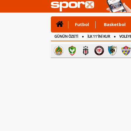
Futbol
Basketbol
GÜNÜN ÖZETİ
İLK 11'İNİ KUR
VOLEYB
CANLI ANLATIM
İNGİLTERE