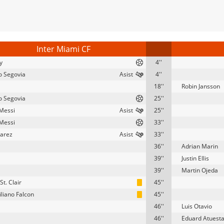
Inter Miami CF
y
4''
o Segovia
4''
18''
Robin Jansson
o Segovia
25''
 Messi
25''
 Messi
33''
uarez
33''
36''
Adrian Marin
39''
Justin Ellis
39''
Martin Ojeda
t. Clair
45''
liano Falcon
45''
46''
Luis Otavio
46''
Eduard Atuest