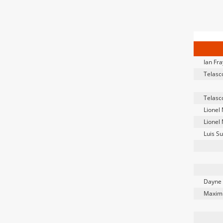
Ian Fra
Telasc
Telasc
Lionel
Lionel
Luis S
Dayne S
Maximi