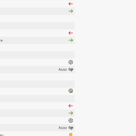
re
au