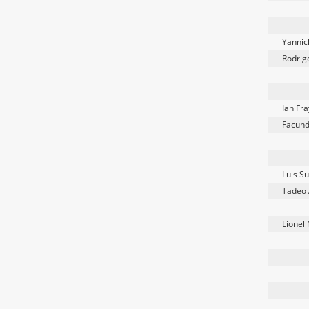
Yannic
Rodrig
Ian Fra
Facun
Luis S
Tadeo 
Lionel