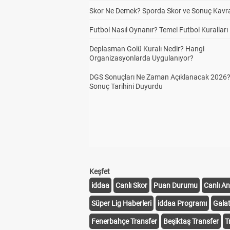
Skor Ne Demek? Sporda Skor ve Sonuç Kavr
Futbol Nasıl Oynanır? Temel Futbol Kuralları
Deplasman Golü Kuralı Nedir? Hangi
Organizasyonlarda Uygulanıyor?
DGS Sonuçları Ne Zaman Açıklanacak 2026
Sonuç Tarihini Duyurdu
Keşfet
iddaa
Canlı Skor
Puan Durumu
Canlı An
Süper Lig Haberleri
iddaa Programı
Gala
Fenerbahçe Transfer
Beşiktaş Transfer
T