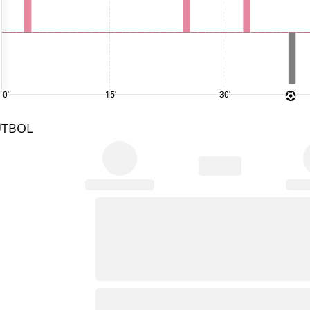
0'
15'
30'
UTBOL