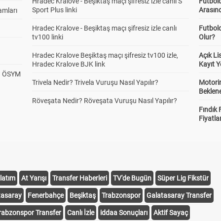
Hradec Kralove - Beşiktaş maçı şifresiz izle canlı S
Futbold
Sport Plus linki
Arasınd
amları
Hradec Kralove - Beşiktaş maçı şifresiz izle canlı
Futbol
tv100 linki
Olur?
Hradec Kralove Beşiktaş maçı şifresiz tv100 izle,
Açık L
Hradec Kralove BJK link
Kayıt Y
? ÖSYM
Trivela Nedir? Trivela Vuruşu Nasıl Yapılır?
Motorin
Beklene
Röveşata Nedir? Röveşata Vuruşu Nasıl Yapılır?
Fındık 
Fiyatla
latım
At Yarışı
Transfer Haberleri
TV'de Bugün
Süper Lig Fikstür
tasaray
Fenerbahçe
Beşiktaş
Trabzonspor
Galatasaray Transfer
rabzonspor Transfer
Canlı İzle
iddaa Sonuçları
Aktif Sayaç