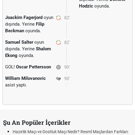
Hodzic
oyunda.
Joackim Fagerjord
oyun
82'
dışında. Yerine
Filip
Beckman
oyunda.
Samuel Salter
oyun
82'
dışında. Yerine
Shalom
Ekong
oyunda.
GOL!
Oscar Pettersson
90'
William Milovanovic
90'
asist yaptı.
Şu An Popüler İçerikler
Hazırlık Maçı ve Dostluk Maçı Nedir? Resmî Maçlardan Farkları