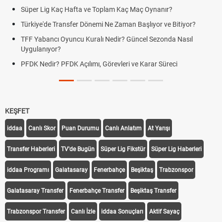
Süper Lig Kaç Hafta ve Toplam Kaç Maç Oynanır?
Türkiye'de Transfer Dönemi Ne Zaman Başlıyor ve Bitiyor?
TFF Yabancı Oyuncu Kuralı Nedir? Güncel Sezonda Nasıl
Uygulanıyor?
PFDK Nedir? PFDK Açılımı, Görevleri ve Karar Süreci
KEŞFET
iddaa
Canlı Skor
Puan Durumu
Canlı Anlatım
At Yarışı
Transfer Haberleri
TV'de Bugün
Süper Lig Fikstür
Süper Lig Haberleri
iddaa Programı
Galatasaray
Fenerbahçe
Beşiktaş
Trabzonspor
Galatasaray Transfer
Fenerbahçe Transfer
Beşiktaş Transfer
Trabzonspor Transfer
Canlı İzle
iddaa Sonuçları
Aktif Sayaç