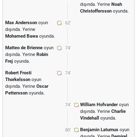
dışında. Yerine
Noah
Christoffersson
oyunda.
Max Andersson
oyun
62'
dışında. Yerine
Mohamed Bawa
oyunda.
Matteo de Brienne
oyun
74'
dışında. Yerine
Robin
Frej
oyunda.
Robert Frosti
74'
Thorkelsson
oyun
dışında. Yerine
Oscar
Pettersson
oyunda.
William Hofvander
oyun
74'
dışında. Yerine
Charlie
Vindehall
oyunda.
Benjamin Laturnus
oyun
80'
dışında. Yerine
Demirel