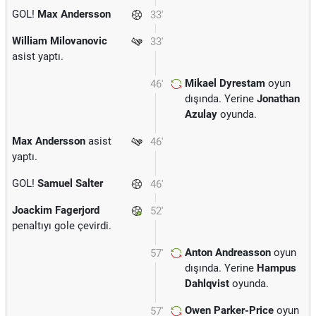
GOL!
Max Andersson
33'
William Milovanovic
33'
asist yaptı.
Mikael Dyrestam
oyun
46'
dışında. Yerine
Jonathan
Azulay
oyunda.
Max Andersson
asist
46'
yaptı.
GOL!
Samuel Salter
46'
Joackim Fagerjord
52'
penaltıyı gole çevirdi.
Anton Andreasson
oyun
57'
dışında. Yerine
Hampus
Dahlqvist
oyunda.
Owen Parker-Price
oyun
57'