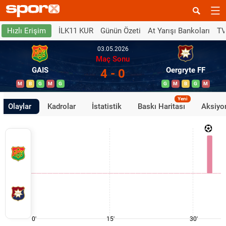
İLK11 KUR
Günün Özeti
At Yarışı Bankoları
TV
Hızlı Erişim
03.05.2026
Maç Sonu
GAIS
Oergryte FF
4 - 0
M
B
G
M
G
G
M
B
G
M
Yeni
Olaylar
Kadrolar
İstatistik
Baskı Haritası
Aksiyon
0'
15'
30'