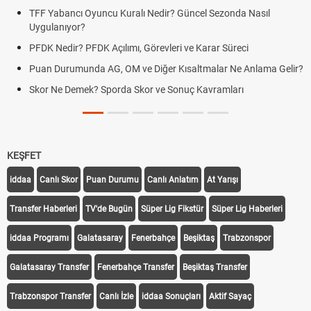
TFF Yabancı Oyuncu Kuralı Nedir? Güncel Sezonda Nasıl
Uygulanıyor?
PFDK Nedir? PFDK Açılımı, Görevleri ve Karar Süreci
Puan Durumunda AG, OM ve Diğer Kısaltmalar Ne Anlama Gelir?
Skor Ne Demek? Sporda Skor ve Sonuç Kavramları
KEŞFET
iddaa
Canlı Skor
Puan Durumu
Canlı Anlatım
At Yarışı
Transfer Haberleri
TV'de Bugün
Süper Lig Fikstür
Süper Lig Haberleri
iddaa Programı
Galatasaray
Fenerbahçe
Beşiktaş
Trabzonspor
Galatasaray Transfer
Fenerbahçe Transfer
Beşiktaş Transfer
Trabzonspor Transfer
Canlı İzle
iddaa Sonuçları
Aktif Sayaç