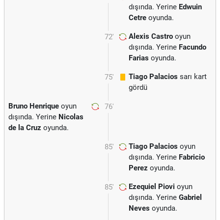
dışında. Yerine
Edwuin
Cetre
oyunda.
Alexis Castro
oyun
72'
dışında. Yerine
Facundo
Farias
oyunda.
Tiago Palacios
sarı kart
75'
gördü
Bruno Henrique
oyun
76'
dışında. Yerine
Nicolas
de la Cruz
oyunda.
Tiago Palacios
oyun
85'
dışında. Yerine
Fabricio
Perez
oyunda.
Ezequiel Piovi
oyun
85'
dışında. Yerine
Gabriel
Neves
oyunda.