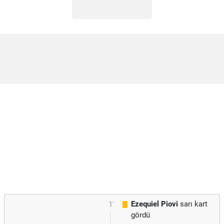
Ezequiel Piovi
sarı kart
1'
gördü