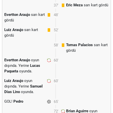
Eric Meza
sarı kart gördü
37'
Evertton Araujo
sarı kart
48'
gördü
Luiz Araujo
sarı kart
52'
gördü
Tomas Palacios
sarı kart
58'
gördü
Evertton Araujo
oyun
60'
dışında. Yerine
Lucas
Paqueta
oyunda.
Luiz Araujo
oyun
60'
dışında. Yerine
Samuel
Dias Lino
oyunda.
GOL!
Pedro
65'
Brian Aguirre
oyun
72'