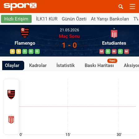
İLK11 KUR
Günün Özeti
At Yarışı Bankoları
TV
Hızlı Erişim
21.05.2026
Maç Sonu
Flamengo
Estudiantes
1 - 0
B
B
G
G
G
M
G
M
G
M
Yeni
Olaylar
Kadrolar
İstatistik
Baskı Haritası
Aksiyon
0'
15'
30'