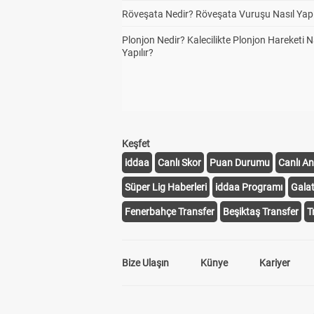
Röveşata Nedir? Röveşata Vuruşu Nasıl Yapı
Plonjon Nedir? Kalecilikte Plonjon Hareketi N
Yapılır?
Keşfet
iddaa
Canlı Skor
Puan Durumu
Canlı An
Süper Lig Haberleri
iddaa Programı
Gala
Fenerbahçe Transfer
Beşiktaş Transfer
T
Bize Ulaşın
Künye
Kariyer