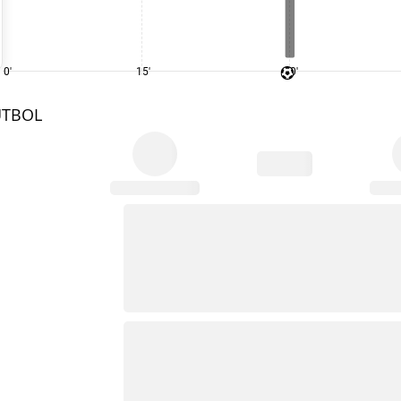
0'
15'
30'
UTBOL