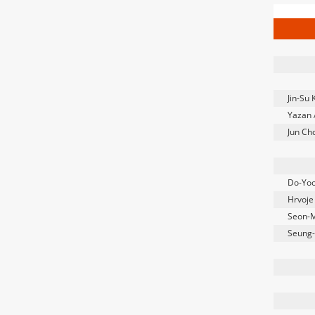
Jin-Su 
Yazan 
Jun Ch
Do-Yo
Hrvoje
Seon-
Seung-