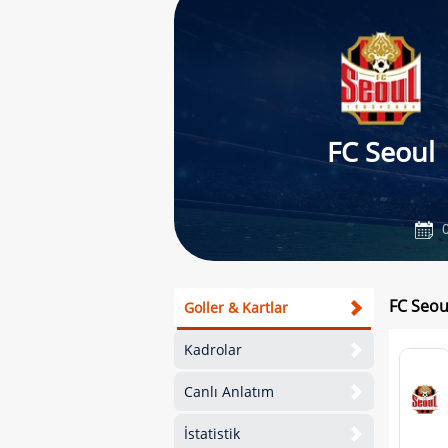
FC Seoul
0
FC Seou
Goller & Kartlar
Kadrolar
Canlı Anlatım
İstatistik