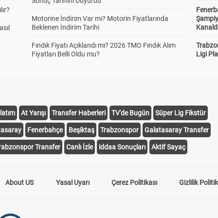
Sonuç Tarihini Duyurdu
lır?
Fenerb
Motorine İndirim Var mı? Motorin Fiyatlarında
Şampiy
Beklenen İndirim Tarihi
Kanald
asıl
Fındık Fiyatı Açıklandı mı? 2026 TMO Fındık Alım
Trabzo
Fiyatları Belli Oldu mu?
Ligi Pla
latım
At Yarışı
Transfer Haberleri
TV'de Bugün
Süper Lig Fikstür
tasaray
Fenerbahçe
Beşiktaş
Trabzonspor
Galatasaray Transfer
rabzonspor Transfer
Canlı İzle
iddaa Sonuçları
Aktif Sayaç
About US
Yasal Uyarı
Çerez Politikası
Gizlilik Politi