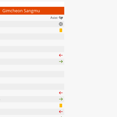
Gimcheon Sangmu
m