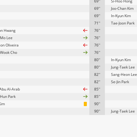
69''
Si-Hoo Hong
69''
Joo-Chan Kim
69''
In-Kyun Kim
71''
Tae-Joon Park
on Hwang
76''
-Mo Lee
76''
on Oliveira
76''
-Wook Cho
76''
80''
In-Kyun Kim
80''
Jung-Taek Lee
82''
Sang-Heon Lee
82''
Se-Jin Park
Abu Al-Arab
85''
Hun Park
85''
Kim
90''
90''
Jung-Taek Lee