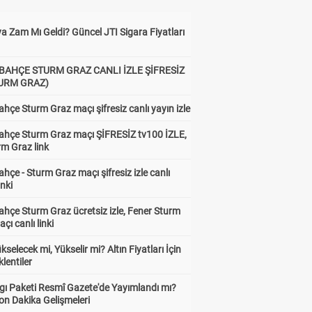
a Zam Mı Geldi? Güncel JTI Sigara Fiyatları
BAHÇE STURM GRAZ CANLI İZLE ŞİFRESİZ
TURM GRAZ)
hçe Sturm Graz maçı şifresiz canlı yayın izle
ahçe Sturm Graz maçı ŞİFRESİZ tv100 İZLE,
rm Graz link
hçe - Sturm Graz maçı şifresiz izle canlı
inki
hçe Sturm Graz ücretsiz izle, Fener Sturm
çı canlı linki
ükselecek mi, Yükselir mi? Altın Fiyatları İçin
lentiler
gı Paketi Resmî Gazete'de Yayımlandı mı?
on Dakika Gelişmeleri