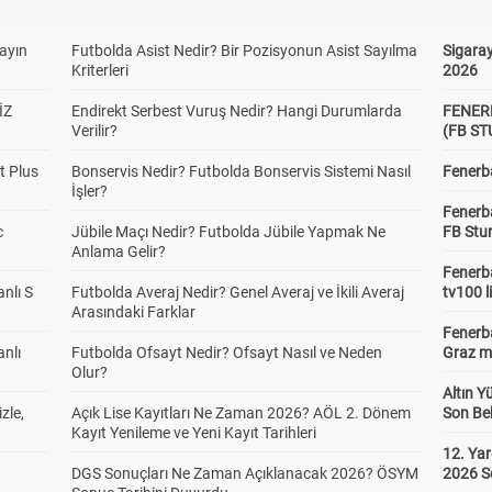
yayın
Futbolda Asist Nedir? Bir Pozisyonun Asist Sayılma
Sigaray
Kriterleri
2026
İZ
Endirekt Serbest Vuruş Nedir? Hangi Durumlarda
FENER
Verilir?
(FB S
t Plus
Bonservis Nedir? Futbolda Bonservis Sistemi Nasıl
Fenerba
İşler?
Fenerb
c
Jübile Maçı Nedir? Futbolda Jübile Yapmak Ne
FB Stu
Anlama Gelir?
Fenerba
anlı S
Futbolda Averaj Nedir? Genel Averaj ve İkili Averaj
tv100 l
Arasındaki Farklar
Fenerba
anlı
Futbolda Ofsayt Nedir? Ofsayt Nasıl ve Neden
Graz ma
Olur?
Altın Y
zle,
Açık Lise Kayıtları Ne Zaman 2026? AÖL 2. Dönem
Son Bek
Kayıt Yenileme ve Yeni Kayıt Tarihleri
12. Yar
DGS Sonuçları Ne Zaman Açıklanacak 2026? ÖSYM
2026 S