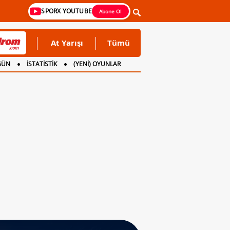
SPORX YOUTUBE
Abone Ol
At Yarışı
Tümü
GÜN
İSTATİSTİK
(YENİ) OYUNLAR