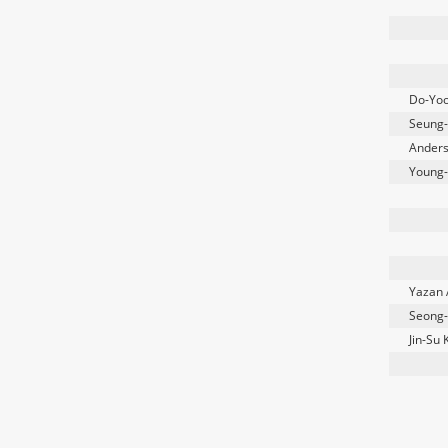
Do-Yo
Seung
Anders
Young
Yazan 
Seong-
Jin-Su 