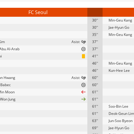
FC Seoul
30''
Min-Geu Kang
30''
Jae-Hyun Go
35''
Min-Geu Kang
Kim
37''
Abu Al-Arab
37''
oi
41''
46''
Min-Geu Kang
46''
Kun-Hee Lee
on Hwang
60''
 Babec
60''
Min Moon
61''
Won Jung
61''
61''
Soo-Bin Lee
61''
Deok-Geun Li
63''
Jun-Soo Byeon
69''
Jae-Hyun Go