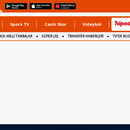
Sporx TV
Canlı Skor
Voleybol
OL MİLLİ TAKIMLAR
SÜPER LİG
TRANSFER HABERLERİ
TV'DE BU