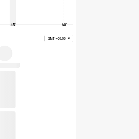
45'
60'
75'
GMT +00:00