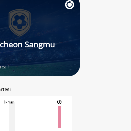
cheon Sangmu
rea 1
rtesi
İlk Yarı