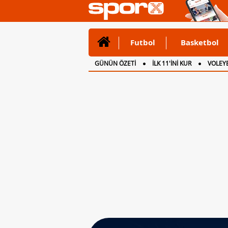
Futbol
Basketbol
GÜNÜN ÖZETİ
İLK 11'İNİ KUR
VOLEYB
CANLI ANLATIM
İNGİLTERE