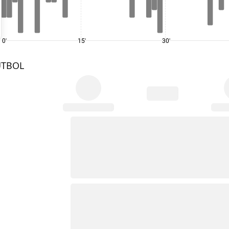
0'
15'
30'
UTBOL