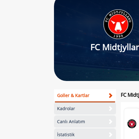
FC Midtjylla
FC Midtj
Goller & Kartlar
Kadrolar
Canlı Anlatım
İstatistik