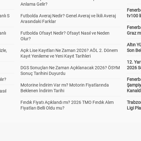
Anlama Gelir?
Fenerba
anlı S
Futbolda Averaj Nedir? Genel Averaj ve İkili Averaj
tv100 l
Arasındaki Farklar
Fenerba
anlı
Futbolda Ofsayt Nedir? Ofsayt Nasıl ve Neden
Graz ma
Olur?
Altın Y
zle,
Açık Lise Kayıtları Ne Zaman 2026? AÖL 2. Dönem
Son Bek
Kayıt Yenileme ve Yeni Kayıt Tarihleri
12. Yar
DGS Sonuçları Ne Zaman Açıklanacak 2026? ÖSYM
2026 S
Sonuç Tarihini Duyurdu
lır?
Fenerb
Motorine İndirim Var mı? Motorin Fiyatlarında
Şampiy
Beklenen İndirim Tarihi
Kanald
asıl
Fındık Fiyatı Açıklandı mı? 2026 TMO Fındık Alım
Trabzo
Fiyatları Belli Oldu mu?
Ligi Pla