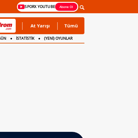
SPORX YOUTUBE
Abone Ol
At Yarışı
Tümü
GÜN
İSTATİSTİK
(YENİ) OYUNLAR