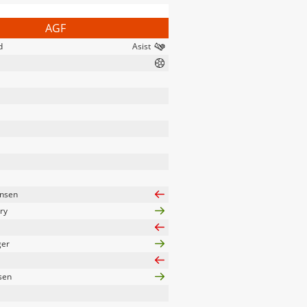
AGF
d
nsen
ry
ger
sen