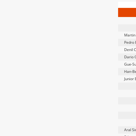
Martin 
Pedro 
Denil C
Dario 
Gue-S
Han-B
Junior
Aral Si