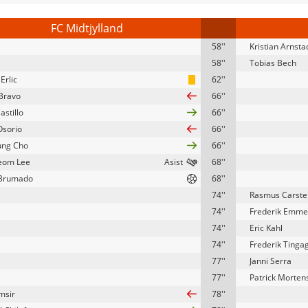
FC Midtjylland
58''
Kristian Arnsta
58''
Tobias Bech
Erlic
62''
Bravo
66''
astillo
66''
Osorio
66''
ung Cho
66''
eom Lee
68''
 Brumado
68''
74''
Rasmus Carste
74''
Frederik Emme
74''
Eric Kahl
74''
Frederik Tinga
77''
Janni Serra
77''
Patrick Morten
msir
78''