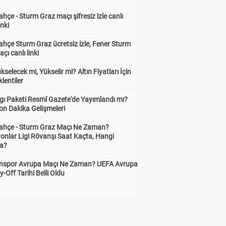
hçe - Sturm Graz maçı şifresiz izle canlı
inki
hçe Sturm Graz ücretsiz izle, Fener Sturm
çı canlı linki
ükselecek mi, Yükselir mi? Altın Fiyatları İçin
lentiler
gı Paketi Resmî Gazete'de Yayımlandı mı?
on Dakika Gelişmeleri
ahçe - Sturm Graz Maçı Ne Zaman?
onlar Ligi Rövanşı Saat Kaçta, Hangi
a?
nspor Avrupa Maçı Ne Zaman? UEFA Avrupa
y-Off Tarihi Belli Oldu