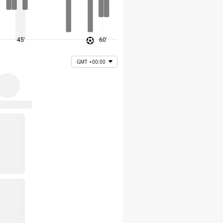
45'
60'
75'
GMT +00:00