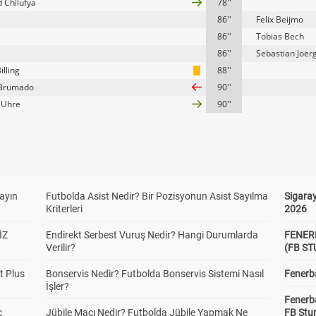
 Chilufya
78''
86''
Felix Beijmo
86''
Tobias Bech
86''
Sebastian Joer
illing
88''
 Brumado
90''
 Uhre
90''
yayın
Futbolda Asist Nedir? Bir Pozisyonun Asist Sayılma
Sigaray
Kriterleri
2026
İZ
Endirekt Serbest Vuruş Nedir? Hangi Durumlarda
FENER
Verilir?
(FB S
t Plus
Bonservis Nedir? Futbolda Bonservis Sistemi Nasıl
Fenerba
İşler?
Fenerb
c
Jübile Maçı Nedir? Futbolda Jübile Yapmak Ne
FB Stu