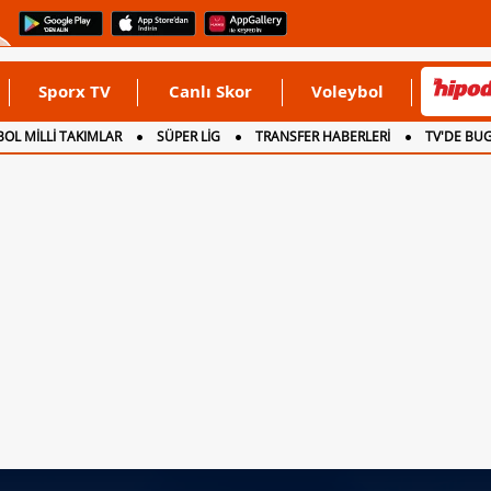
Sporx TV
Canlı Skor
Voleybol
OL MİLLİ TAKIMLAR
SÜPER LİG
TRANSFER HABERLERİ
TV'DE BU