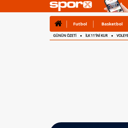
Futbol
Basketbol
GÜNÜN ÖZETİ
İLK 11'İNİ KUR
VOLEYB
CANLI ANLATIM
İNGİLTERE