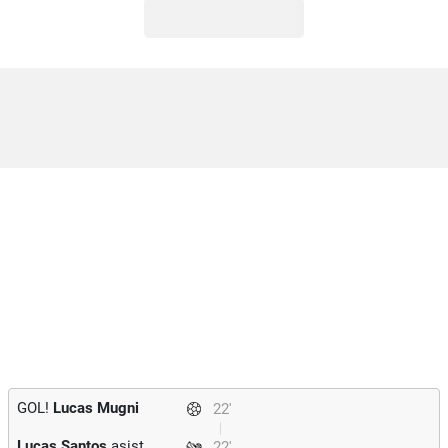
GOL!
Lucas Mugni
22'
Lucas Santos
asist
22'