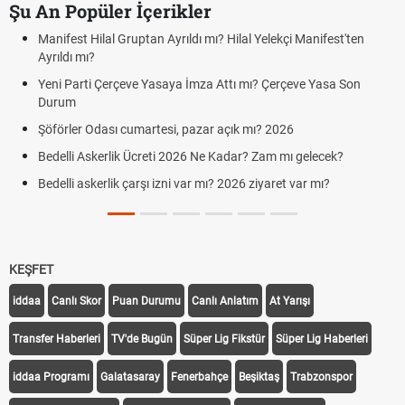
Şu An Popüler İçerikler
Manifest Hilal Gruptan Ayrıldı mı? Hilal Yelekçi Manifest'ten
Ayrıldı mı?
Yeni Parti Çerçeve Yasaya İmza Attı mı? Çerçeve Yasa Son
Durum
Şöförler Odası cumartesi, pazar açık mı? 2026
Bedelli Askerlik Ücreti 2026 Ne Kadar? Zam mı gelecek?
Bedelli askerlik çarşı izni var mı? 2026 ziyaret var mı?
KEŞFET
iddaa
Canlı Skor
Puan Durumu
Canlı Anlatım
At Yarışı
Transfer Haberleri
TV'de Bugün
Süper Lig Fikstür
Süper Lig Haberleri
iddaa Programı
Galatasaray
Fenerbahçe
Beşiktaş
Trabzonspor