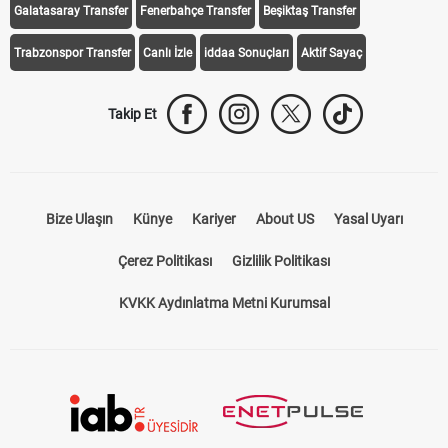
Galatasaray Transfer
Fenerbahçe Transfer
Beşiktaş Transfer
Trabzonspor Transfer
Canlı İzle
iddaa Sonuçları
Aktif Sayaç
Takip Et
Bize Ulaşın
Künye
Kariyer
About US
Yasal Uyarı
Çerez Politikası
Gizlilik Politikası
KVKK Aydınlatma Metni Kurumsal