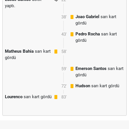
yaptı.
Joao Gabriel
sarı kart
38'
gördü
Pedro Rocha
sarı kart
43'
gördü
Matheus Bahia
sarı kart
58'
gördü
Emerson Santos
sarı kart
59'
gördü
Hudson
sarı kart gördü
72'
Lourenco
sarı kart gördü
83'