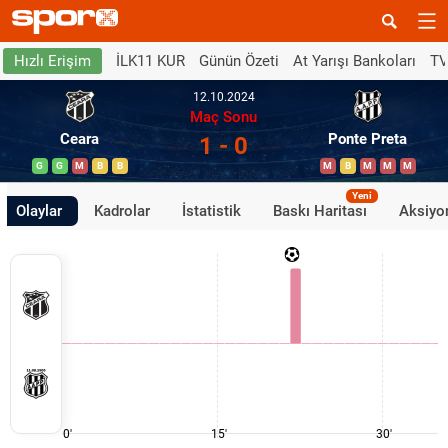
İLK11 KUR
Günün Özeti
At Yarışı Bankoları
TV
Hızlı Erişim
12.10.2024
Maç Sonu
Ceara
Ponte Preta
1 - 0
G
G
M
B
B
M
B
M
M
M
Yeni
Olaylar
Kadrolar
İstatistik
Baskı Haritası
Aksiyon
0'
15'
30'