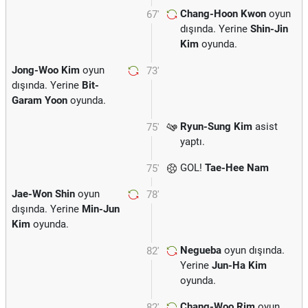
Chang-Hoon Kwon
oyun
67'
dışında. Yerine
Shin-Jin
Kim
oyunda.
Jong-Woo Kim
oyun
73'
dışında. Yerine
Bit-
Garam Yoon
oyunda.
Ryun-Sung Kim
asist
75'
yaptı.
GOL!
Tae-Hee Nam
75'
Jae-Won Shin
oyun
78'
dışında. Yerine
Min-Jun
Kim
oyunda.
Negueba
oyun dışında.
82'
Yerine
Jun-Ha Kim
oyunda.
Chang-Woo Rim
oyun
82'