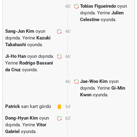
Tobias Figueiredo
oyun
40'
dışında. Yerine
Julien
Celestine
oyunda.
Sang-Jun Kim
oyun
46'
dışında. Yerine
Kazuki
Takahashi
oyunda.
Ji-Ho Han
oyun dışında.
46'
Yerine
Rodrigo Bassani
da Cruz
oyunda.
Jae-Woo Kim
oyun
46'
dışında. Yerine
Gi-Min
Kwon
oyunda.
Patrick
sarı kart gördü
54'
Dong-Hyun Kim
oyun
60'
dışında. Yerine
Vitor
Gabriel
oyunda.