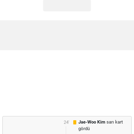
Jae-Woo Kim
sarı kart
24'
gördü