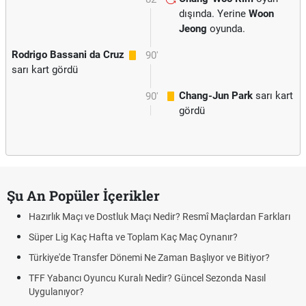
dışında. Yerine
Woon
Jeong
oyunda.
Rodrigo Bassani da Cruz
90'
sarı kart gördü
Chang-Jun Park
sarı kart
90'
gördü
Şu An Popüler İçerikler
ve Dostluk Maçı Nedir? Resmî Maçlardan Farkları
Puan Durumunda A
 Hafta ve Toplam Kaç Maç Oynanır?
Skor Ne Demek? S
nsfer Dönemi Ne Zaman Başlıyor ve Bitiyor?
Futbol Nasıl Oynan
uncu Kuralı Nedir? Güncel Sezonda Nasıl
Deplasman Golü K
Uygulanıyor?