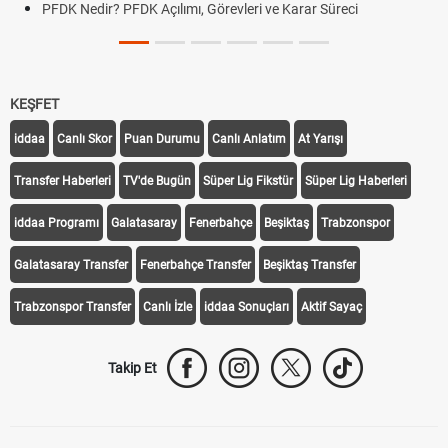
DK Açılımı, Görevleri ve Karar Süreci
DGS Sonuçları Ne
Tarihini Duyurdu
KEŞFET
iddaa
Canlı Skor
Puan Durumu
Canlı Anlatım
At Yarışı
Transfer Haberleri
TV'de Bugün
Süper Lig Fikstür
Süper Lig Haberleri
iddaa Programı
Galatasaray
Fenerbahçe
Beşiktaş
Trabzonspor
Galatasaray Transfer
Fenerbahçe Transfer
Beşiktaş Transfer
Trabzonspor Transfer
Canlı İzle
iddaa Sonuçları
Aktif Sayaç
Takip Et