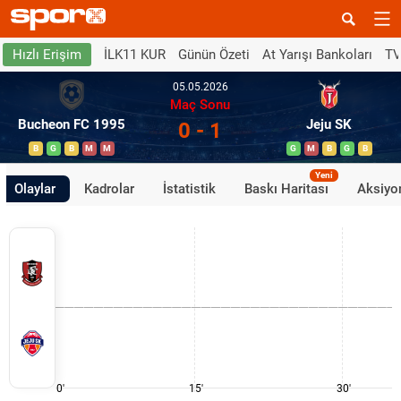
İLK11 KUR
Günün Özeti
At Yarışı Bankoları
TV
Hızlı Erişim
05.05.2026
Maç Sonu
Bucheon FC 1995
Jeju SK
0 - 1
B
G
B
M
M
G
M
B
G
B
Yeni
Olaylar
Kadrolar
İstatistik
Baskı Haritası
Aksiyon
0'
15'
30'