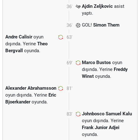
Ajdin Zeljkovic
asist
36'
yaptı.
GOL!
Simon Thern
36'
Andre Calisir
oyun
63'
dışında. Yerine
Theo
Bergvall
oyunda.
Marco Bustos
oyun
69'
dışında. Yerine
Freddy
Winst
oyunda.
Alexander Abrahamsson
81'
oyun dışında. Yerine
Eric
Bjoerkander
oyunda.
Johnbosco Samuel Kalu
83'
oyun dışında. Yerine
Frank Junior Adjei
oyunda.