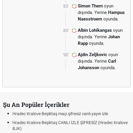
Simon Thern
oyun
83'
dışında. Yerine
Hampus
Naesstroem
oyunda.
Albin Lohikangas
oyun
83'
dışında. Yerine
Johan
Rapp
oyunda.
Ajdin Zeljkovic
oyun
90'
dışında. Yerine
Carl
Johansson
oyunda.
Şu An Popüler İçerikler
Hradec Kralove Beşiktaş maçı şifresiz canlı yayın izle
Hradec Kralove Beşiktaş CANLI İZLE ŞİFRESİZ (Hradec Kralove
BJK)