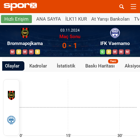
ANA SAYFA
İLK11 KUR
At Yarışı Bankoları
TV
Hızlı Erişim
03.11.2024
Maç Sonu
Brommapojkarna
IFK Vaernamo
0 - 1
M
B
M
M
B
G
B
M
M
M
Yeni
Olaylar
Kadrolar
İstatistik
Baskı Haritası
Aksiyon
0'
15'
30'