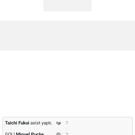
Taichi Fukui
asist yaptı.
7'
GOL!
Miguel Puche
7'