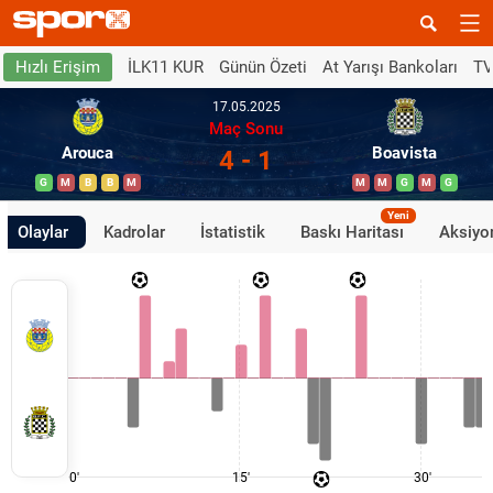
İLK11 KUR
Günün Özeti
At Yarışı Bankoları
TV
Hızlı Erişim
17.05.2025
Maç Sonu
Arouca
Boavista
4 - 1
G
M
B
B
M
M
M
G
M
G
Yeni
Olaylar
Kadrolar
İstatistik
Baskı Haritası
Aksiyon
0'
15'
30'