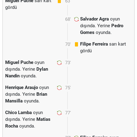
Miguel Puche
sarı kart
63'
gördü
Salvador Agra
oyun
68'
dışında. Yerine
Pedro
Gomes
oyunda.
Filipe Ferreira
sarı kart
70'
gördü
Miguel Puche
oyun
73'
dışında. Yerine
Dylan
Nandin
oyunda.
Henrique Araujo
oyun
75'
dışında. Yerine
Brian
Mansilla
oyunda.
Chico Lamba
oyun
77'
dışında. Yerine
Matias
Rocha
oyunda.