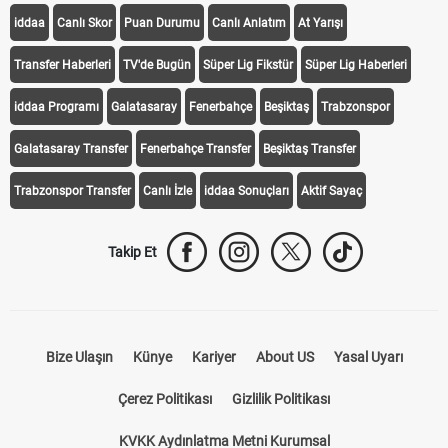
iddaa
Canlı Skor
Puan Durumu
Canlı Anlatım
At Yarışı
Transfer Haberleri
TV'de Bugün
Süper Lig Fikstür
Süper Lig Haberleri
iddaa Programı
Galatasaray
Fenerbahçe
Beşiktaş
Trabzonspor
Galatasaray Transfer
Fenerbahçe Transfer
Beşiktaş Transfer
Trabzonspor Transfer
Canlı İzle
iddaa Sonuçları
Aktif Sayaç
Takip Et
Bize Ulaşın
Künye
Kariyer
About US
Yasal Uyarı
Çerez Politikası
Gizlilik Politikası
KVKK Aydınlatma Metni Kurumsal