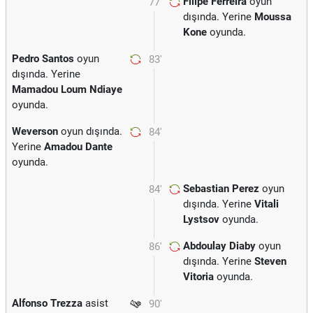
Filipe Ferreira
oyun
77'
dışında. Yerine
Moussa
Kone
oyunda.
Pedro Santos
oyun
83'
dışında. Yerine
Mamadou Loum Ndiaye
oyunda.
Weverson
oyun dışında.
84'
Yerine
Amadou Dante
oyunda.
Sebastian Perez
oyun
84'
dışında. Yerine
Vitali
Lystsov
oyunda.
Abdoulay Diaby
oyun
86'
dışında. Yerine
Steven
Vitoria
oyunda.
Alfonso Trezza
asist
90'