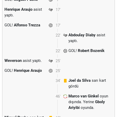
Henrique Araujo
asist
17'
yaptı.
GOL!
Alfonso Trezza
17'
Abdoulay Diaby
asist
22'
yaptı.
GOL!
Robert Bozenik
22'
Weverson
asist yaptı.
25'
GOL!
Henrique Araujo
25'
Joel da Silva
sarı kart
34'
gördü
Marco van Ginkel
oyun
46'
dışında. Yerine
Gboly
Ariyibi
oyunda.