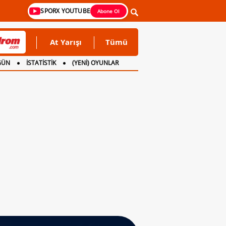
SPORX YOUTUBE
Abone Ol
At Yarışı
Tümü
GÜN
İSTATİSTİK
(YENİ) OYUNLAR