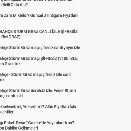
rı Belli Oldu mu?
a Zam Mı Geldi? Güncel JTI Sigara Fiyatları
BAHÇE STURM GRAZ CANLI İZLE ŞİFRESİZ
TURM GRAZ)
hçe Sturm Graz maçı şifresiz canlı yayın izle
ahçe Sturm Graz maçı ŞİFRESİZ tv100 İZLE,
rm Graz link
hçe - Sturm Graz maçı şifresiz izle canlı
inki
hçe Sturm Graz ücretsiz izle, Fener Sturm
çı canlı linki
ükselecek mi, Yükselir mi? Altın Fiyatları İçin
lentiler
gı Paketi Resmî Gazete'de Yayımlandı mı?
on Dakika Gelişmeleri