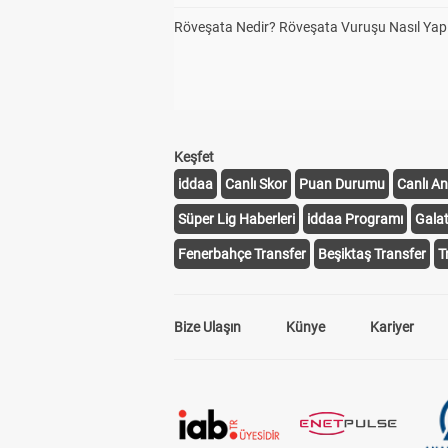
Röveşata Nedir? Röveşata Vuruşu Nasıl Yapı
Keşfet
iddaa
Canlı Skor
Puan Durumu
Canlı An
Süper Lig Haberleri
iddaa Programı
Gala
Fenerbahçe Transfer
Beşiktaş Transfer
T
Bize Ulaşın
Künye
Kariyer