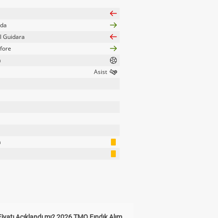
eda
l Guidara
afore
a
a
Fiyatı Açıklandı mı? 2026 TMO Fındık Alım