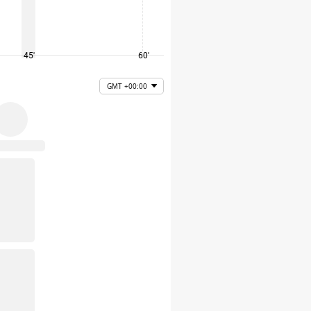
45'
60'
75'
GMT +00:00