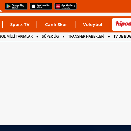
Sporx TV
Canlı Skor
Voleybol
OL MİLLİ TAKIMLAR
SÜPER LİG
TRANSFER HABERLERİ
TV'DE BU