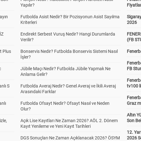
Yapılır?
Fiyatla
yayın
Futbolda Asist Nedir? Bir Pozisyonun Asist Sayılma
Sigaray
Kriterleri
2026
İZ
Endirekt Serbest Vuruş Nedir? Hangi Durumlarda
FENER
Verilir?
(FB S
t Plus
Bonservis Nedir? Futbolda Bonservis Sistemi Nasıl
Fenerba
İşler?
Fenerb
c
Jübile Maçı Nedir? Futbolda Jübile Yapmak Ne
FB Stu
Anlama Gelir?
Fenerba
anlı S
Futbolda Averaj Nedir? Genel Averaj ve İkili Averaj
tv100 l
Arasındaki Farklar
Fenerba
anlı
Futbolda Ofsayt Nedir? Ofsayt Nasıl ve Neden
Graz ma
Olur?
Altın Y
zle,
Açık Lise Kayıtları Ne Zaman 2026? AÖL 2. Dönem
Son Bek
Kayıt Yenileme ve Yeni Kayıt Tarihleri
12. Yar
DGS Sonuçları Ne Zaman Açıklanacak 2026? ÖSYM
2026 S