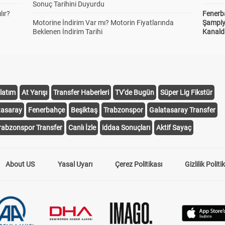
Sonuç Tarihini Duyurdu
lır?
Fenerb
Motorine İndirim Var mı? Motorin Fiyatlarında
Şampiy
Beklenen İndirim Tarihi
Kanald
latım
At Yarışı
Transfer Haberleri
TV'de Bugün
Süper Lig Fikstür
tasaray
Fenerbahçe
Beşiktaş
Trabzonspor
Galatasaray Transfer
rabzonspor Transfer
Canlı İzle
iddaa Sonuçları
Aktif Sayaç
About US
Yasal Uyarı
Çerez Politikası
Gizlilik Politi