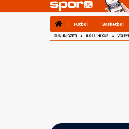
Futbol
Basketbol
GÜNÜN ÖZETİ
İLK 11'İNİ KUR
VOLEYB
CANLI ANLATIM
İNGİLTERE