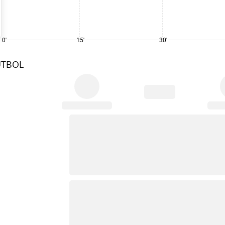
0'
15'
30'
UTBOL