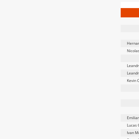
Hernan
Nicola
Leandr
Leandr
Kevin 
Emilia
Lucas
Ivan M