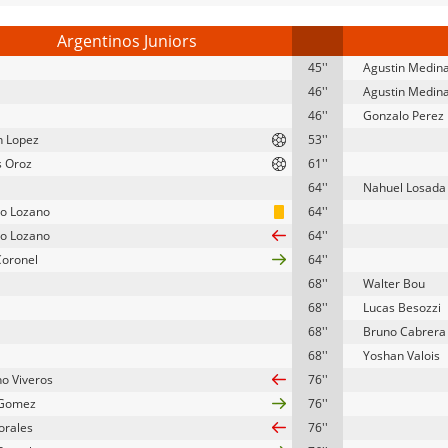
Argentinos Juniors
45''
Agustin Medin
46''
Agustin Medin
46''
Gonzalo Perez
 Lopez
53''
s Oroz
61''
64''
Nahuel Losada
o Lozano
64''
o Lozano
64''
Coronel
64''
68''
Walter Bou
68''
Lucas Besozzi
68''
Bruno Cabrera
68''
Yoshan Valois
no Viveros
76''
 Gomez
76''
orales
76''