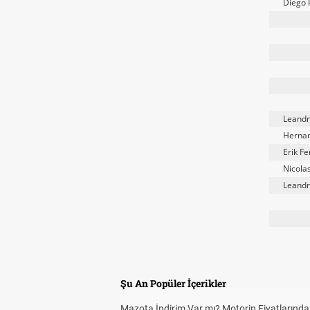
Diego 
Leandr
Hernan
Erik F
Nicola
Leandr
Şu An Popüler İçerikler
Mazota İndirim Var mı? Motorin Fiyatlarınd