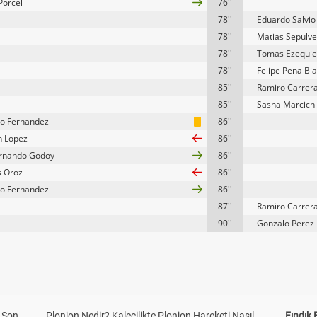
Porcel
76''
78''
Eduardo Salvio
78''
Matias Sepulv
78''
Tomas Ezequie
78''
Felipe Pena Bi
85''
Ramiro Carrer
85''
Sasha Marcich
o Fernandez
86''
 Lopez
86''
ernando Godoy
86''
s Oroz
86''
o Fernandez
86''
87''
Ramiro Carrer
90''
Gonzalo Perez
a Son
Plonjon Nedir? Kalecilikte Plonjon Hareketi Nasıl
Fındık 