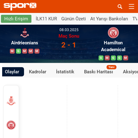
İLK11 KUR
Günün Özeti
At Yarışı Bankoları
TV
Hızlı Erişim
08.03.2025
Maç Sonu
Airdrieonians
Hamilton
2 - 1
Academical
M
G
M
M
M
G
M
G
G
M
Yeni
Olaylar
Kadrolar
İstatistik
Baskı Haritası
Aksiyon