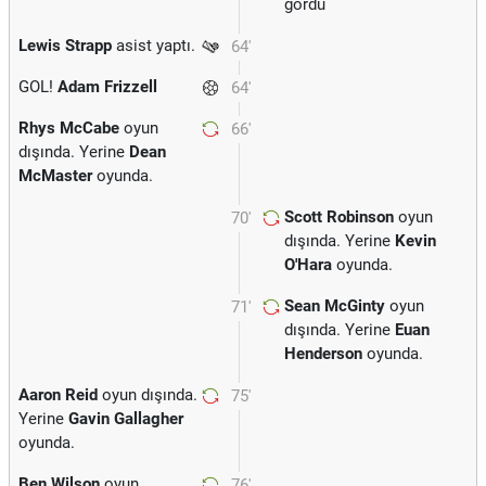
gördü
Lewis Strapp
asist yaptı.
64'
GOL!
Adam Frizzell
64'
Rhys McCabe
oyun
66'
dışında. Yerine
Dean
McMaster
oyunda.
Scott Robinson
oyun
70'
dışında. Yerine
Kevin
O'Hara
oyunda.
Sean McGinty
oyun
71'
dışında. Yerine
Euan
Henderson
oyunda.
Aaron Reid
oyun dışında.
75'
Yerine
Gavin Gallagher
oyunda.
Ben Wilson
oyun
76'