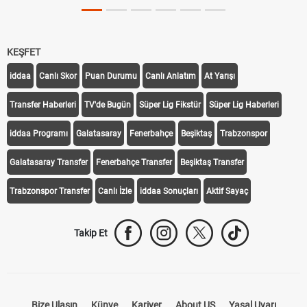
KEŞFET
iddaa
Canlı Skor
Puan Durumu
Canlı Anlatım
At Yarışı
Transfer Haberleri
TV'de Bugün
Süper Lig Fikstür
Süper Lig Haberleri
iddaa Programı
Galatasaray
Fenerbahçe
Beşiktaş
Trabzonspor
Galatasaray Transfer
Fenerbahçe Transfer
Beşiktaş Transfer
Trabzonspor Transfer
Canlı İzle
iddaa Sonuçları
Aktif Sayaç
Takip Et
Bize Ulaşın
Künye
Kariyer
About US
Yasal Uyarı