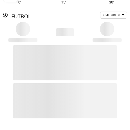
0'
15'
30'
FUTBOL
GMT +00:00