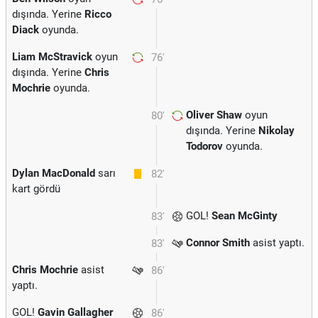
dışında. Yerine
Ricco
Diack
oyunda.
Liam McStravick
oyun
76'
dışında. Yerine
Chris
Mochrie
oyunda.
Oliver Shaw
oyun
80'
dışında. Yerine
Nikolay
Todorov
oyunda.
Dylan MacDonald
sarı
82'
kart gördü
GOL!
Sean McGinty
83'
Connor Smith
asist yaptı.
83'
Chris Mochrie
asist
86'
yaptı.
GOL!
Gavin Gallagher
86'