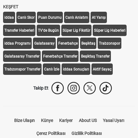
KEŞFET
iddaa
Canlı Skor
Puan Durumu
Canlı Anlatım
At Yarışı
Transfer Haberleri
TV'de Bugün
Süper Lig Fikstür
Süper Lig Haberleri
iddaa Programı
Galatasaray
Fenerbahçe
Beşiktaş
Trabzonspor
Galatasaray Transfer
Fenerbahçe Transfer
Beşiktaş Transfer
Trabzonspor Transfer
Canlı İzle
iddaa Sonuçları
Aktif Sayaç
Takip Et
Bize Ulaşın
Künye
Kariyer
About US
Yasal Uyarı