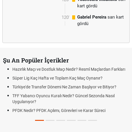
kart gördü
Gabriel Pereira
sarı kart
120'
gördü
Şu An Popüler İçerikler
çı ve Dostluk Maçı Nedir? Resmî Maçlardan Farkları
Puan Durumunda
aç Hafta ve Toplam Kaç Maç Oynanır?
Skor Ne Demek?
Transfer Dönemi Ne Zaman Başlıyor ve Bitiyor?
Futbol Nasıl Oy
 Oyuncu Kuralı Nedir? Güncel Sezonda Nasıl
Deplasman Golü
?
Uygulanıyor?
 PFDK Açılımı, Görevleri ve Karar Süreci
DGS Sonuçları
Tarihini Duyur