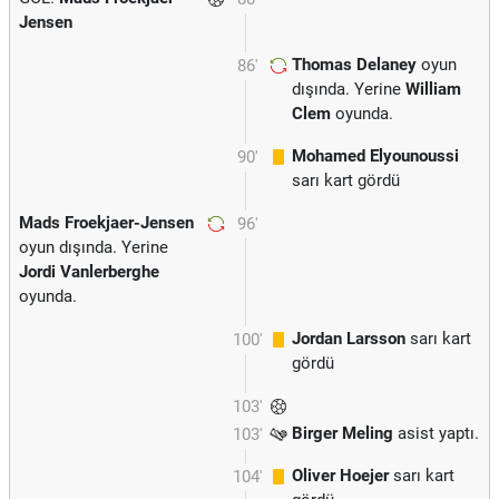
Jensen
Thomas Delaney
oyun
86'
dışında. Yerine
William
Clem
oyunda.
Mohamed Elyounoussi
90'
sarı kart gördü
Mads Froekjaer-Jensen
96'
oyun dışında. Yerine
Jordi Vanlerberghe
oyunda.
Jordan Larsson
sarı kart
100'
gördü
103'
Birger Meling
asist yaptı.
103'
Oliver Hoejer
sarı kart
104'