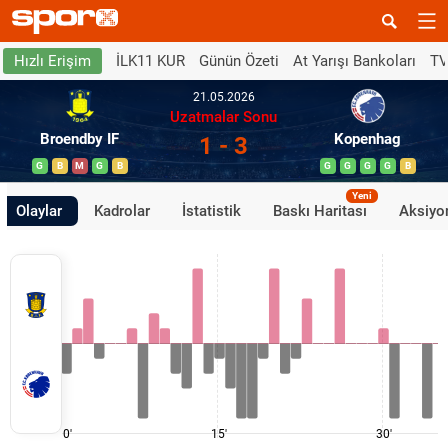
İLK11 KUR
Günün Özeti
At Yarışı Bankoları
TV
Hızlı Erişim
21.05.2026
Uzatmalar Sonu
Broendby IF
Kopenhag
1 - 3
G
B
M
G
B
G
G
G
G
B
Yeni
Olaylar
Kadrolar
İstatistik
Baskı Haritası
Aksiyon
0'
15'
30'