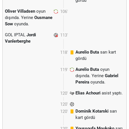
gördü
Oliver Villadsen
oyun
106'
dışında. Yerine
Ousmane
Sow
oyunda.
GOL IPTAL
Jordi
113'
Vanlerberghe
Aurelio Buta
sarı kart
118'
gördü
Aurelio Buta
oyun
119'
dışında. Yerine
Gabriel
Pereira
oyunda.
Elias Achouri
asist yaptı.
120'
120'
Dominik Kotarski
sarı
120'
kart gördü
Youssoufa Moukoko
sarı
120'