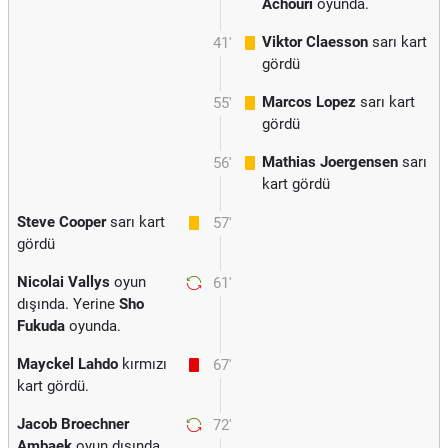
Achouri
oyunda.
Viktor Claesson
sarı kart
41'
gördü
Marcos Lopez
sarı kart
55'
gördü
Mathias Joergensen
sarı
56'
kart gördü
Steve Cooper
sarı kart
57'
gördü
Nicolai Vallys
oyun
61'
dışında. Yerine
Sho
Fukuda
oyunda.
Mayckel Lahdo
kırmızı
67'
kart gördü.
Jacob Broechner
72'
Ambaek
oyun dışında.