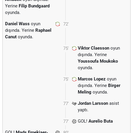
Yerine
Filip Bundgaard
oyunda.
Daniel Wass
oyun
72'
dışında. Yerine
Raphael
Canut
oyunda.
Viktor Claesson
oyun
75'
dışında. Yerine
Youssoufa Moukoko
oyunda.
Marcos Lopez
oyun
75'
dışında. Yerine
Birger
Meling
oyunda.
Jordan Larsson
asist
77'
yaptı.
GOL!
Aurelio Buta
77'
GOL!
Mads Froekjaer-
80'