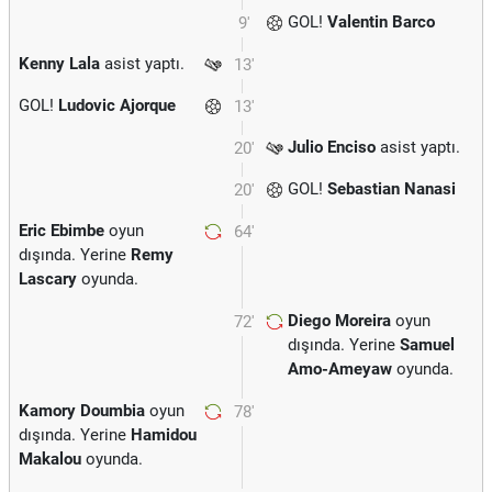
GOL!
Valentin Barco
9'
Kenny Lala
asist yaptı.
13'
GOL!
Ludovic Ajorque
13'
Julio Enciso
asist yaptı.
20'
GOL!
Sebastian Nanasi
20'
Eric Ebimbe
oyun
64'
dışında. Yerine
Remy
Lascary
oyunda.
Diego Moreira
oyun
72'
dışında. Yerine
Samuel
Amo-Ameyaw
oyunda.
Kamory Doumbia
oyun
78'
dışında. Yerine
Hamidou
Makalou
oyunda.