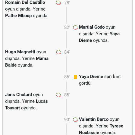
Romain Del Castillo
78'
oyun dışında. Yerine
Pathe Mboup
oyunda.
Martial Godo
oyun
82'
dışında. Yerine
Yaya
Dieme
oyunda.
Hugo Magnetti
oyun
84'
dışında. Yerine
Mama
Balde
oyunda.
Yaya Dieme
sarı kart
85'
gördü
Joris Chotard
oyun
85'
dışında. Yerine
Lucas
Tousart
oyunda.
Valentin Barco
oyun
90'
dışında. Yerine
Tyrese
Noubissie
oyunda.