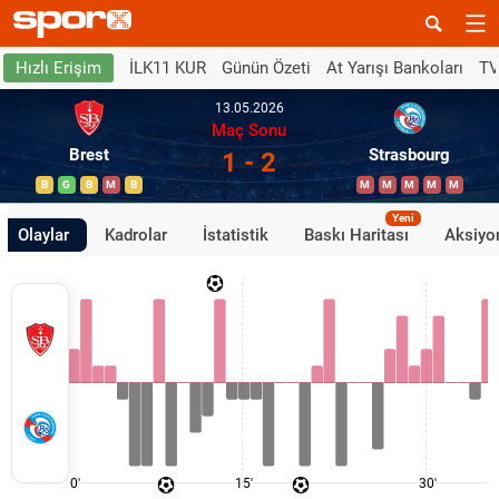
İLK11 KUR
Günün Özeti
At Yarışı Bankoları
TV
Hızlı Erişim
13.05.2026
Maç Sonu
Brest
Strasbourg
1 - 2
B
G
B
M
B
M
M
M
M
M
Yeni
Olaylar
Kadrolar
İstatistik
Baskı Haritası
Aksiyon
0'
15'
30'