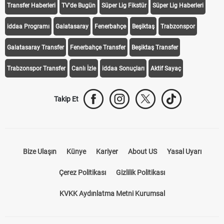
Transfer Haberleri
TV'de Bugün
Süper Lig Fikstür
Süper Lig Haberleri
iddaa Programı
Galatasaray
Fenerbahçe
Beşiktaş
Trabzonspor
Galatasaray Transfer
Fenerbahçe Transfer
Beşiktaş Transfer
Trabzonspor Transfer
Canlı İzle
iddaa Sonuçları
Aktif Sayaç
Takip Et
Bize Ulaşın
Künye
Kariyer
About US
Yasal Uyarı
Çerez Politikası
Gizlilik Politikası
KVKK Aydınlatma Metni Kurumsal