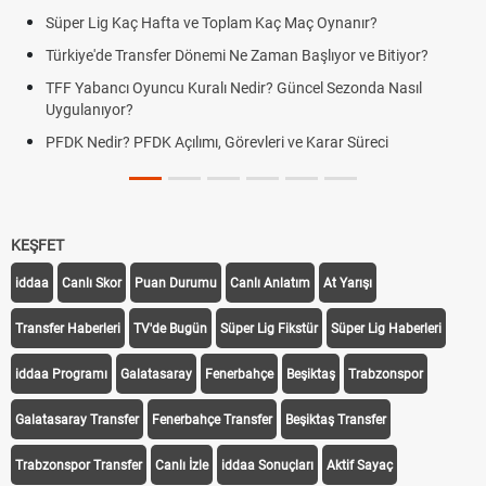
Süper Lig Kaç Hafta ve Toplam Kaç Maç Oynanır?
Türkiye'de Transfer Dönemi Ne Zaman Başlıyor ve Bitiyor?
TFF Yabancı Oyuncu Kuralı Nedir? Güncel Sezonda Nasıl
Uygulanıyor?
PFDK Nedir? PFDK Açılımı, Görevleri ve Karar Süreci
KEŞFET
iddaa
Canlı Skor
Puan Durumu
Canlı Anlatım
At Yarışı
Transfer Haberleri
TV'de Bugün
Süper Lig Fikstür
Süper Lig Haberleri
iddaa Programı
Galatasaray
Fenerbahçe
Beşiktaş
Trabzonspor
Galatasaray Transfer
Fenerbahçe Transfer
Beşiktaş Transfer
Trabzonspor Transfer
Canlı İzle
iddaa Sonuçları
Aktif Sayaç