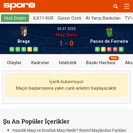
İLK11 KUR
Günün Özeti
At Yarışı Bankoları
TV'
Hızlı Erişim
05.07.2025
Maç Sonu
Braga
Pacos de Ferreira
1 - 0
G
G
G
B
G
G
B
M
M
G
Yeni
Olaylar
Kadrolar
İstatistik
Baskı Haritası
Aks
İçerik bulunmuyor
Maçın başlamasına yakın canlı anlatım başlayacaktır.
Şu An Popüler İçerikler
Hazırlık Maçı ve Dostluk Maçı Nedir? Resmî Maçlardan Farkları