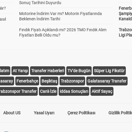
Sonuç Tarihini Duyurdu
lır?
Fenerb
Motorine İndirim Var mı? Motorin Fiyatlarında
Şampiy
Beklenen İndirim Tarihi
Kanald
asıl
Fındık Fiyatı Açıklandı mı? 2026 TMO Fındık Alım
Trabzo
Fiyatları Belli Oldu mu?
Ligi Pla
latım
At Yarışı
Transfer Haberleri
TV'de Bugün
Süper Lig Fikstür
tasaray
Fenerbahçe
Beşiktaş
Trabzonspor
Galatasaray Transfer
rabzonspor Transfer
Canlı İzle
iddaa Sonuçları
Aktif Sayaç
About US
Yasal Uyarı
Çerez Politikası
Gizlilik Politi