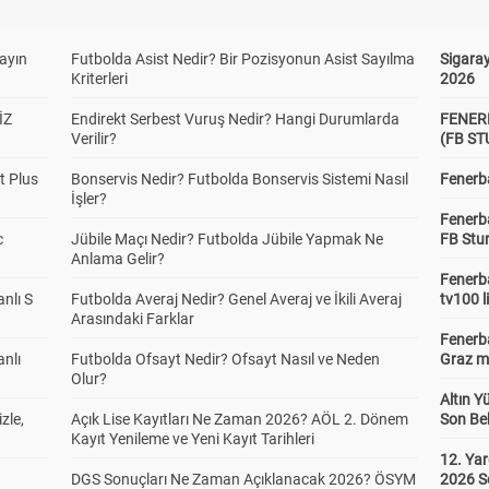
yayın
Futbolda Asist Nedir? Bir Pozisyonun Asist Sayılma
Sigaray
Kriterleri
2026
İZ
Endirekt Serbest Vuruş Nedir? Hangi Durumlarda
FENER
Verilir?
(FB S
t Plus
Bonservis Nedir? Futbolda Bonservis Sistemi Nasıl
Fenerba
İşler?
Fenerb
c
Jübile Maçı Nedir? Futbolda Jübile Yapmak Ne
FB Stu
Anlama Gelir?
Fenerba
anlı S
Futbolda Averaj Nedir? Genel Averaj ve İkili Averaj
tv100 l
Arasındaki Farklar
Fenerba
anlı
Futbolda Ofsayt Nedir? Ofsayt Nasıl ve Neden
Graz ma
Olur?
Altın Y
zle,
Açık Lise Kayıtları Ne Zaman 2026? AÖL 2. Dönem
Son Bek
Kayıt Yenileme ve Yeni Kayıt Tarihleri
12. Yar
DGS Sonuçları Ne Zaman Açıklanacak 2026? ÖSYM
2026 S