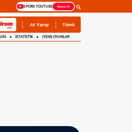
SPORX YOUTUBE
Abone Ol
At Yarışı
Tümü
GÜN
İSTATİSTİK
(YENİ) OYUNLAR