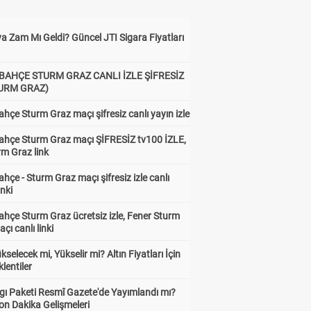
a Zam Mı Geldi? Güncel JTI Sigara Fiyatları
BAHÇE STURM GRAZ CANLI İZLE ŞİFRESİZ
TURM GRAZ)
hçe Sturm Graz maçı şifresiz canlı yayın izle
ahçe Sturm Graz maçı ŞİFRESİZ tv100 İZLE,
rm Graz link
hçe - Sturm Graz maçı şifresiz izle canlı
inki
hçe Sturm Graz ücretsiz izle, Fener Sturm
çı canlı linki
ükselecek mi, Yükselir mi? Altın Fiyatları İçin
lentiler
gı Paketi Resmî Gazete'de Yayımlandı mı?
on Dakika Gelişmeleri