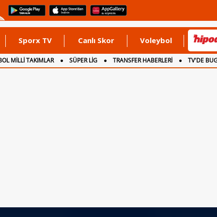
Sporx TV
Canlı Skor
Voleybol
OL MİLLİ TAKIMLAR
SÜPER LİG
TRANSFER HABERLERİ
TV'DE BU