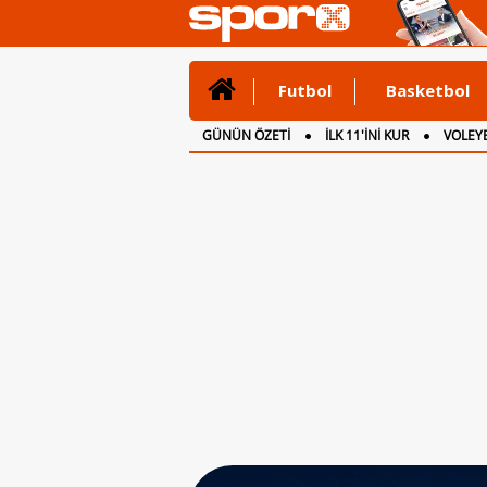
Futbol
Basketbol
GÜNÜN ÖZETİ
İLK 11'İNİ KUR
VOLEYB
CANLI ANLATIM
İNGİLTERE