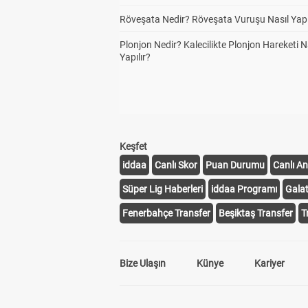
Röveşata Nedir? Röveşata Vuruşu Nasıl Yapı
Plonjon Nedir? Kalecilikte Plonjon Hareketi N
Yapılır?
Keşfet
iddaa
Canlı Skor
Puan Durumu
Canlı An
Süper Lig Haberleri
iddaa Programı
Gala
Fenerbahçe Transfer
Beşiktaş Transfer
T
Bize Ulaşın
Künye
Kariyer