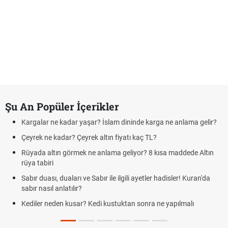
Şu An Popüler İçerikler
Kargalar ne kadar yaşar? İslam dininde karga ne anlama gelir?
F
Çeyrek ne kadar? Çeyrek altın fiyatı kaç TL?
K
Rüyada altın görmek ne anlama geliyor? 8 kısa maddede Altın
C
rüya tabiri
d
Sabır duası, duaları ve Sabır ile ilgili ayetler hadisler! Kuran'da
R
sabır nasıl anlatılır?
E
Kediler neden kusar? Kedi kustuktan sonra ne yapılmalı
ta