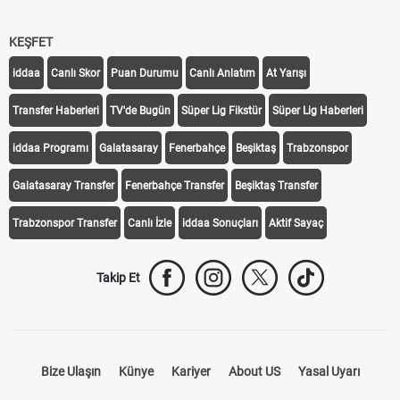
KEŞFET
iddaa
Canlı Skor
Puan Durumu
Canlı Anlatım
At Yarışı
Transfer Haberleri
TV'de Bugün
Süper Lig Fikstür
Süper Lig Haberleri
iddaa Programı
Galatasaray
Fenerbahçe
Beşiktaş
Trabzonspor
Galatasaray Transfer
Fenerbahçe Transfer
Beşiktaş Transfer
Trabzonspor Transfer
Canlı İzle
iddaa Sonuçları
Aktif Sayaç
Takip Et
Bize Ulaşın
Künye
Kariyer
About US
Yasal Uyarı