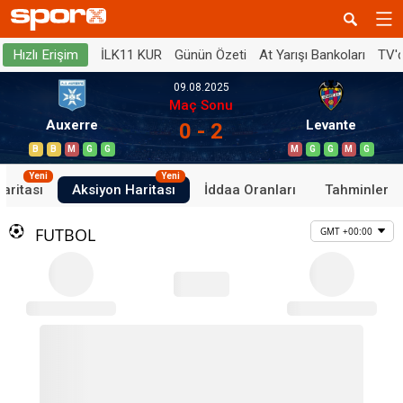
İLK11 KUR
Günün Özeti
At Yarışı Bankoları
TV'
Hızlı Erişim
09.08.2025
Maç Sonu
Auxerre
Levante
0 - 2
B
B
M
G
G
M
G
G
M
G
Yeni
Yeni
aritası
Aksiyon Haritası
İddaa Oranları
Tahminler
FUTBOL
GMT +00:00