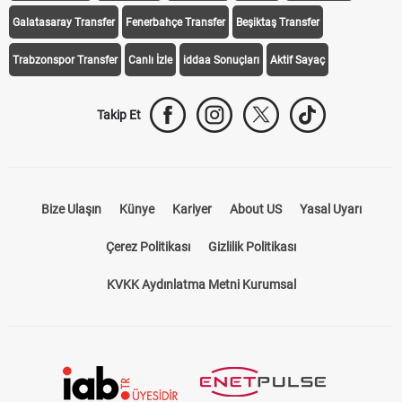
Galatasaray Transfer
Fenerbahçe Transfer
Beşiktaş Transfer
Trabzonspor Transfer
Canlı İzle
iddaa Sonuçları
Aktif Sayaç
Takip Et
Bize Ulaşın
Künye
Kariyer
About US
Yasal Uyarı
Çerez Politikası
Gizlilik Politikası
KVKK Aydınlatma Metni Kurumsal