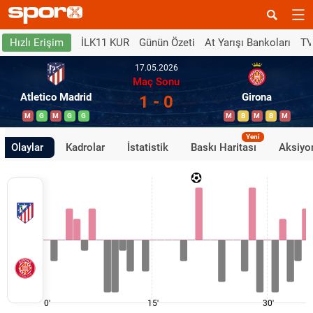
İLK11 KUR
Günün Özeti
At Yarışı Bankoları
TV
Hızlı Erişim
17.05.2026
Maç Sonu
Atletico Madrid
Girona
1 - 0
M
G
M
G
G
M
B
M
B
M
Yeni
Olaylar
Kadrolar
İstatistik
Baskı Haritası
Aksiyon
0'
15'
30'