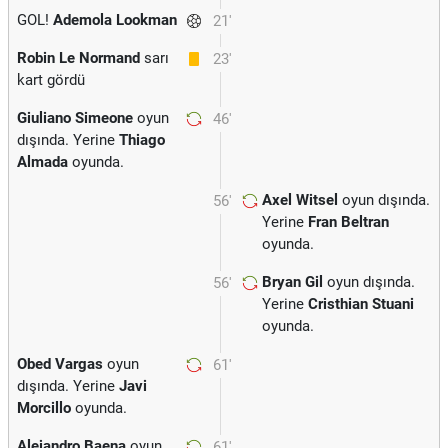
GOL!
Ademola Lookman
21'
Robin Le Normand
sarı
23'
kart gördü
Giuliano Simeone
oyun
46'
dışında. Yerine
Thiago
Almada
oyunda.
Axel Witsel
oyun dışında.
56'
Yerine
Fran Beltran
oyunda.
Bryan Gil
oyun dışında.
56'
Yerine
Cristhian Stuani
oyunda.
Obed Vargas
oyun
61'
dışında. Yerine
Javi
Morcillo
oyunda.
Alejandro Baena
oyun
61'