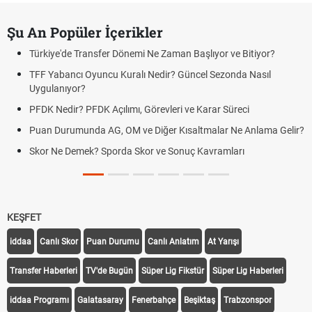
Şu An Popüler İçerikler
Türkiye'de Transfer Dönemi Ne Zaman Başlıyor ve Bitiyor?
TFF Yabancı Oyuncu Kuralı Nedir? Güncel Sezonda Nasıl
Uygulanıyor?
PFDK Nedir? PFDK Açılımı, Görevleri ve Karar Süreci
Puan Durumunda AG, OM ve Diğer Kısaltmalar Ne Anlama Gelir?
Skor Ne Demek? Sporda Skor ve Sonuç Kavramları
KEŞFET
iddaa
Canlı Skor
Puan Durumu
Canlı Anlatım
At Yarışı
Transfer Haberleri
TV'de Bugün
Süper Lig Fikstür
Süper Lig Haberleri
iddaa Programı
Galatasaray
Fenerbahçe
Beşiktaş
Trabzonspor