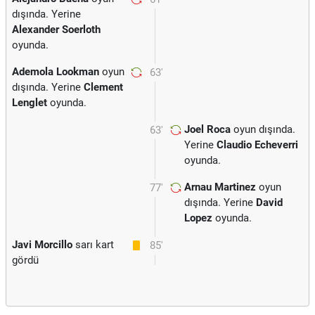
dışında. Yerine
Alexander Soerloth
oyunda.
Ademola Lookman
oyun
63'
dışında. Yerine
Clement
Lenglet
oyunda.
Joel Roca
oyun dışında.
63'
Yerine
Claudio Echeverri
oyunda.
Arnau Martinez
oyun
77'
dışında. Yerine
David
Lopez
oyunda.
Javi Morcillo
sarı kart
85'
gördü