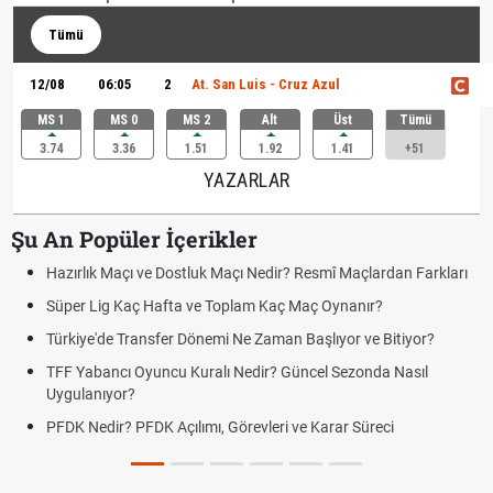
Tümü
12/08
06:05
2
At. San Luis - Cruz Azul
MS 1
MS 0
MS 2
Alt
Üst
Tümü
3.74
3.36
1.51
1.92
1.41
+51
YAZARLAR
Şu An Popüler İçerikler
Hazırlık Maçı ve Dostluk Maçı Nedir? Resmî Maçlardan Farkları
Süper Lig Kaç Hafta ve Toplam Kaç Maç Oynanır?
Türkiye'de Transfer Dönemi Ne Zaman Başlıyor ve Bitiyor?
TFF Yabancı Oyuncu Kuralı Nedir? Güncel Sezonda Nasıl
Uygulanıyor?
PFDK Nedir? PFDK Açılımı, Görevleri ve Karar Süreci