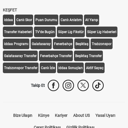
KEŞFET
iddaa
Canlı Skor
Puan Durumu
Canlı Anlatım
At Yarışı
Transfer Haberleri
TV'de Bugün
Süper Lig Fikstür
Süper Lig Haberleri
iddaa Programı
Galatasaray
Fenerbahçe
Beşiktaş
Trabzonspor
Galatasaray Transfer
Fenerbahçe Transfer
Beşiktaş Transfer
Trabzonspor Transfer
Canlı İzle
iddaa Sonuçları
Aktif Sayaç
Takip Et
Bize Ulaşın
Künye
Kariyer
About US
Yasal Uyarı
Çerez Politikası
Gizlilik Politikası