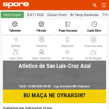
İLK11 KUR
Günün Özeti
At Yarışı Bankoları
TV'
Hızlı Erişim
Takımım
Fikstür
Puan Durumu
Canlı Skor
Bülten
Yazarlar
Kuponlar
Puan Durumu
Canlı Skor
Şans Oyunları
At Yarışı
Tv'de Bugün
Atletico de San Luis-Cruz Azul
Tarih:
12/08/2025 06:05
Lig:
Ascenso MX Clausura
BU MAÇA NE OYNARSIN?
Oranlar
Son maç kadrosu
Son 10 maç