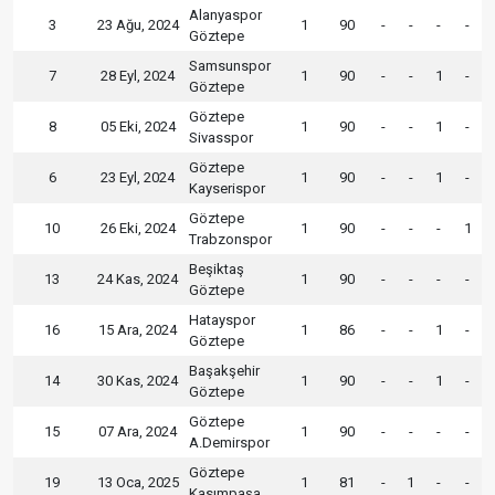
Alanyaspor
3
23 Ağu, 2024
1
90
-
-
-
-
Göztepe
Samsunspor
7
28 Eyl, 2024
1
90
-
-
1
-
Göztepe
Göztepe
8
05 Eki, 2024
1
90
-
-
1
-
Sivasspor
Göztepe
6
23 Eyl, 2024
1
90
-
-
1
-
Kayserispor
Göztepe
10
26 Eki, 2024
1
90
-
-
-
1
Trabzonspor
Beşiktaş
13
24 Kas, 2024
1
90
-
-
-
-
Göztepe
Hatayspor
16
15 Ara, 2024
1
86
-
-
1
-
Göztepe
Başakşehir
14
30 Kas, 2024
1
90
-
-
1
-
Göztepe
Göztepe
15
07 Ara, 2024
1
90
-
-
-
-
A.Demirspor
Göztepe
19
13 Oca, 2025
1
81
-
1
-
-
Kasımpaşa