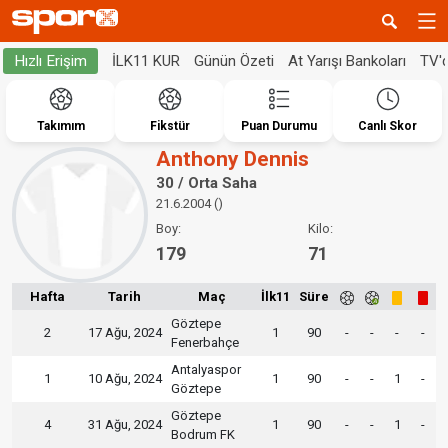
İLK11 KUR
Günün Özeti
At Yarışı Bankoları
TV'
Hızlı Erişim
Takımım
Fikstür
Puan Durumu
Canlı Skor
Anthony Dennis
30 / Orta Saha
21.6.2004 ()
Boy:
Kilo:
179
71
Hafta
Tarih
Maç
İlk11
Süre
Göztepe
2
17 Ağu, 2024
1
90
-
-
-
-
Fenerbahçe
Antalyaspor
1
10 Ağu, 2024
1
90
-
-
1
-
Göztepe
Göztepe
4
31 Ağu, 2024
1
90
-
-
1
-
Bodrum FK