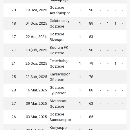
Göztepe
20
19 Oca, 2025
1
90
-
-
-
-
Antalyaspor
Galatasaray
18
04 Oca, 2025
1
89
-
1
1
-
Göztepe
Göztepe
17
22 Ara, 2024
1
83
-
-
-
-
Rizespor
Bodrum FK
23
10 Şub, 2025
1
90
-
-
-
-
Göztepe
Fenerbahçe
21
26 Oca, 2025
1
79
-
-
1
-
Göztepe
Kayserispor
25
23 Şub, 2025
1
78
-
-
-
-
Göztepe
Göztepe
28
16 Mar, 2025
1
88
-
-
-
-
Eyüpspor
Sivasspor
27
09 Mar, 2025
1
63
-
-
-
-
Göztepe
Göztepe
26
03 Mar, 2025
1
85
-
-
-
-
Samsunspor
Konyaspor