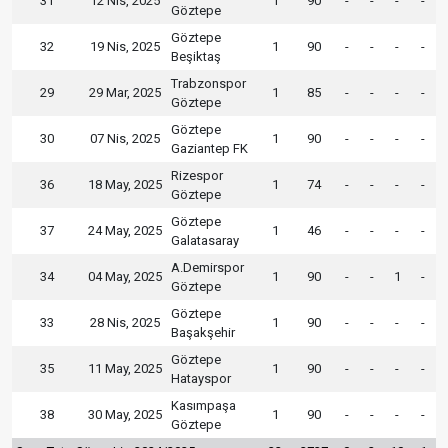
31
12 Nis, 2025
1
90
-
-
-
-
Göztepe
Göztepe
32
19 Nis, 2025
1
90
-
-
-
-
Beşiktaş
Trabzonspor
29
29 Mar, 2025
1
85
-
-
-
-
Göztepe
Göztepe
30
07 Nis, 2025
1
90
-
-
-
-
Gaziantep FK
Rizespor
36
18 May, 2025
1
74
-
-
-
-
Göztepe
Göztepe
37
24 May, 2025
1
46
-
-
-
-
Galatasaray
A.Demirspor
34
04 May, 2025
1
90
-
-
1
-
Göztepe
Göztepe
33
28 Nis, 2025
1
90
-
-
-
-
Başakşehir
Göztepe
35
11 May, 2025
1
90
-
-
-
-
Hatayspor
Kasımpaşa
38
30 May, 2025
1
90
-
-
-
-
Göztepe