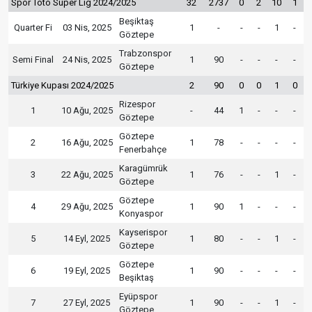
Spor Toto Süper Lig 2024/2025
32
2737
0
2
10
1
Beşiktaş
Quarter Fi
03 Nis, 2025
1
-
-
-
1
-
Göztepe
Trabzonspor
Semi Final
24 Nis, 2025
1
90
-
-
-
-
Göztepe
Türkiye Kupası 2024/2025
2
90
0
0
1
0
Rizespor
1
10 Ağu, 2025
-
44
1
-
-
-
Göztepe
Göztepe
2
16 Ağu, 2025
1
78
-
-
-
-
Fenerbahçe
Karagümrük
3
22 Ağu, 2025
1
76
-
-
1
-
Göztepe
Göztepe
4
29 Ağu, 2025
1
90
1
-
-
-
Konyaspor
Kayserispor
5
14 Eyl, 2025
1
80
-
-
1
-
Göztepe
Göztepe
6
19 Eyl, 2025
1
90
-
-
-
-
Beşiktaş
Eyüpspor
7
27 Eyl, 2025
1
90
-
-
1
-
Göztepe