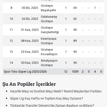
Göztepe
8
05 Eki, 2025
1
69
-
-
1
-
Başakşehir
Galatasaray
10
26 Eki, 2025
1
63
-
-
-
-
Göztepe
Göztepe
11
01 Kas, 2025
1
90
-
-
-
-
Gençlerbirliği
Kasımpaşa
12
08 Kas, 2025
1
89
-
-
-
-
Göztepe
Göztepe
13
23 Kas, 2025
1
90
-
-
-
-
Kocaelispor
Antalyaspor
14
30 Kas, 2025
1
90
-
-
-
-
Göztepe
Spor Toto Süper Lig 2025/2026
12
1039
2
0
4
0
Şu An Popüler İçerikler
Hazırlık Maçı ve Dostluk Maçı Nedir? Resmî Maçlardan Farkları
Süper Lig Kaç Hafta ve Toplam Kaç Maç Oynanır?
Türkiye'de Transfer Dönemi Ne Zaman Başlıyor ve Bitiyor?