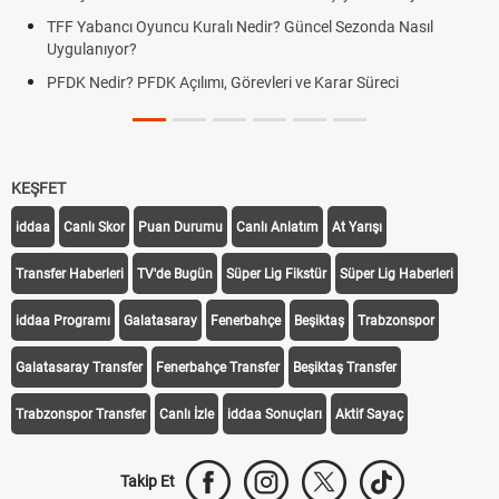
TFF Yabancı Oyuncu Kuralı Nedir? Güncel Sezonda Nasıl
Uygulanıyor?
PFDK Nedir? PFDK Açılımı, Görevleri ve Karar Süreci
KEŞFET
iddaa
Canlı Skor
Puan Durumu
Canlı Anlatım
At Yarışı
Transfer Haberleri
TV'de Bugün
Süper Lig Fikstür
Süper Lig Haberleri
iddaa Programı
Galatasaray
Fenerbahçe
Beşiktaş
Trabzonspor
Galatasaray Transfer
Fenerbahçe Transfer
Beşiktaş Transfer
Trabzonspor Transfer
Canlı İzle
iddaa Sonuçları
Aktif Sayaç
Takip Et