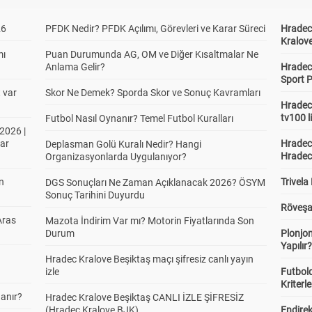
26
PFDK Nedir? PFDK Açılımı, Görevleri ve Karar Süreci
Hradec 
Kralove
mı
Puan Durumunda AG, OM ve Diğer Kısaltmalar Ne
Anlama Gelir?
Hradec 
Sport P
t var
Skor Ne Demek? Sporda Skor ve Sonuç Kavramları
Hradec 
tv100 l
Futbol Nasıl Oynanır? Temel Futbol Kuralları
2026 |
ar
Hradec 
Deplasman Golü Kuralı Nedir? Hangi
Hradec
Organizasyonlarda Uygulanıyor?
in
Trivela
DGS Sonuçları Ne Zaman Açıklanacak 2026? ÖSYM
Sonuç Tarihini Duyurdu
Röveşa
Aras
Mazota İndirim Var mı? Motorin Fiyatlarında Son
Durum
Plonjon
Yapılır
Hradec Kralove Beşiktaş maçı şifresiz canlı yayın
izle
Futbold
Kriterle
anır?
Hradec Kralove Beşiktaş CANLI İZLE ŞİFRESİZ
(Hradec Kralove BJK)
Endire