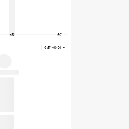
45'
60'
75'
GMT +00:00