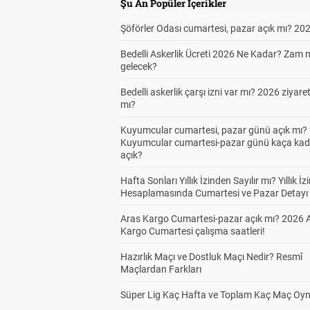
Şu An Popüler İçerikler
Şöförler Odası cumartesi, pazar açık mı? 20
Bedelli Askerlik Ücreti 2026 Ne Kadar? Zam 
gelecek?
Bedelli askerlik çarşı izni var mı? 2026 ziyare
mı?
Kuyumcular cumartesi, pazar günü açık mı? 
Kuyumcular cumartesi-pazar günü kaça kad
açık?
Hafta Sonları Yıllık İzinden Sayılır mı? Yıllık İz
Hesaplamasında Cumartesi ve Pazar Detayı
Aras Kargo Cumartesi-pazar açık mı? 2026 
Kargo Cumartesi çalışma saatleri!
Hazırlık Maçı ve Dostluk Maçı Nedir? Resmî
Maçlardan Farkları
Süper Lig Kaç Hafta ve Toplam Kaç Maç Oyn