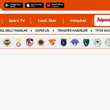
Sporx TV
Canlı Skor
Voleybol
OL MİLLİ TAKIMLAR
SÜPER LİG
TRANSFER HABERLERİ
TV'DE BU