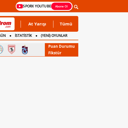
SPORX YOUTUBE
Abone Ol
At Yarışı
Tümü
GÜN
İSTATİSTİK
(YENİ) OYUNLAR
Puan Durumu
Fikstür