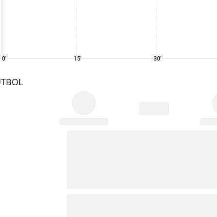
0'
15'
30'
UTBOL