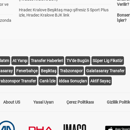
or ve
Verilir?
Hradec Kralove Beşiktaş maçı şifresiz S Sport Plus
izle, Hradec Kralove BJK link
Bonserv
ezonda
İşler?
latım
At Yarışı
Transfer Haberleri
TV'de Bugün
Süper Lig Fikstür
tasaray
Fenerbahçe
Beşiktaş
Trabzonspor
Galatasaray Transfer
rabzonspor Transfer
Canlı İzle
iddaa Sonuçları
Aktif Sayaç
About US
Yasal Uyarı
Çerez Politikası
Gizlilik Politi