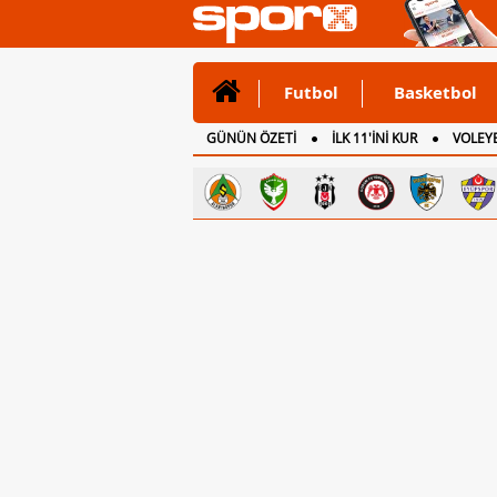
Futbol
Basketbol
GÜNÜN ÖZETİ
İLK 11'İNİ KUR
VOLEYB
CANLI ANLATIM
İNGİLTERE