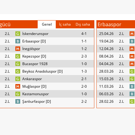
gücü
Erbaaspor
Genel
İç saha
Dış saha
2.L
İskenderunspor
4-1
25.04.26
2.L
2.L
Erbaaspor [D]
1-1
19.04.26
2.L
2.L
İnegölspor
1-2
12.04.26
2.L
2.L
Kepezspor [D]
2-3
08.04.26
2.L
2.L
Bucaspor 1928
1-0
04.04.26
2.L
2.L
Beykoz Anadoluspor [D]
1-3
28.03.26
2.L
2.L
Ankaraspor
2-1
15.03.26
2.L
2.L
Muğlaspor [D]
2-0
11.03.26
2.L
2.L
Kastamonuspor
1-0
06.03.26
2.L
2.L
Şanlıurfaspor [D]
2-2
28.02.26
2.L