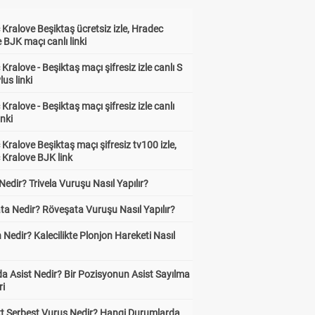
Kralove Beşiktaş ücretsiz izle, Hradec
 BJK maçı canlı linki
Kralove - Beşiktaş maçı şifresiz izle canlı S
lus linki
Kralove - Beşiktaş maçı şifresiz izle canlı
inki
Kralove Beşiktaş maçı şifresiz tv100 izle,
 Kralove BJK link
 Nedir? Trivela Vuruşu Nasıl Yapılır?
ta Nedir? Röveşata Vuruşu Nasıl Yapılır?
 Nedir? Kalecilikte Plonjon Hareketi Nasıl
?
a Asist Nedir? Bir Pozisyonun Asist Sayılma
ri
kt Serbest Vuruş Nedir? Hangi Durumlarda