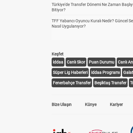
Türkiye'de Transfer Dönemi Ne Zaman Başlıy
Bitiyor?
TFF Yabancı Oyuncu Kuralı Nedir? Güncel S
Nasıl Uygulanıyor?
Keşfet
iddaa
Canlı Skor
Puan Durumu
Canlı An
Süper Lig Haberleri
iddaa Programı
Gala
Fenerbahçe Transfer
Beşiktaş Transfer
T
Bize Ulaşın
Künye
Kariyer