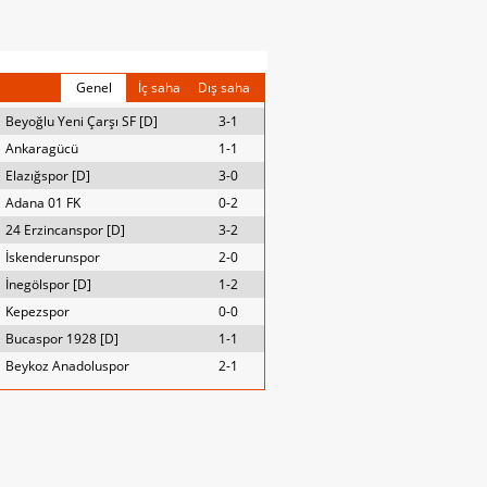
Genel
İç saha
Dış saha
Beyoğlu Yeni Çarşı SF [D]
3-1
Ankaragücü
1-1
Elazığspor [D]
3-0
Adana 01 FK
0-2
24 Erzincanspor [D]
3-2
İskenderunspor
2-0
İnegölspor [D]
1-2
Kepezspor
0-0
Bucaspor 1928 [D]
1-1
Beykoz Anadoluspor
2-1