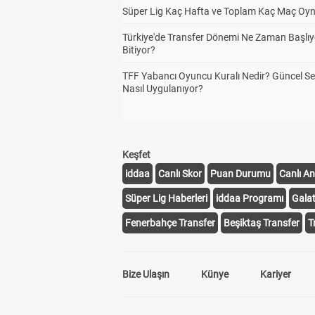
Süper Lig Kaç Hafta ve Toplam Kaç Maç Oyn
Türkiye'de Transfer Dönemi Ne Zaman Başlıy
Bitiyor?
TFF Yabancı Oyuncu Kuralı Nedir? Güncel S
Nasıl Uygulanıyor?
Keşfet
iddaa
Canlı Skor
Puan Durumu
Canlı An
Süper Lig Haberleri
iddaa Programı
Gala
Fenerbahçe Transfer
Beşiktaş Transfer
T
Bize Ulaşın
Künye
Kariyer