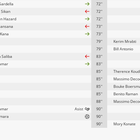
 Sardella
72''
 Sikan
72''
n Hazard
72''
Llansana
73''
 Kana
73''
79''
Kerim Mrabti
79''
Bill Antonio
 Saliba
83''
amar
83''
85''
Therence Koud
85''
Massimo Deco
85''
Bouke Boersm
85''
Benito Raman
88''
Massimo Deco
amar
90''
amara
90''
90''
Mory Konate