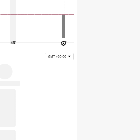
45'
60'
75'
GMT +00:00