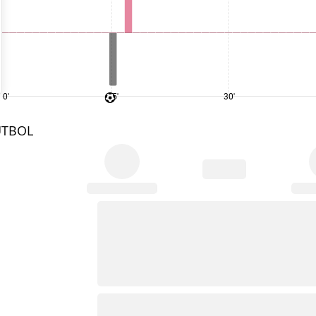
0'
15'
30'
UTBOL