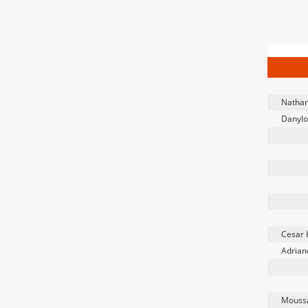
Nathan
Danylo
Cesar 
Adrian
Moussa