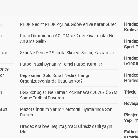
26
PFDK Nedir? PFDK Açılımı, Görevleri ve Karar Süreci
Hradec 
Kralove
mı
Puan Durumunda AG, OM ve Diğer Kısaltmalar Ne
Anlama Gelir?
Hradec 
Sport P
t var
Skor Ne Demek? Sporda Skor ve Sonuç Kavramları
Hradec 
tv100 l
Futbol Nasıl Oynanır? Temel Futbol Kuralları
2026 |
ar
Hradec 
Deplasman Golü Kuralı Nedir? Hangi
Hradec
Organizasyonlarda Uygulanıyor?
in
Trivela
DGS Sonuçları Ne Zaman Açıklanacak 2026? ÖSYM
Sonuç Tarihini Duyurdu
Röveşa
Aras
Mazota İndirim Var mı? Motorin Fiyatlarında Son
Durum
Plonjon
Yapılır
Hradec Kralove Beşiktaş maçı şifresiz canlı yayın
izle
Futbold
Kriterle