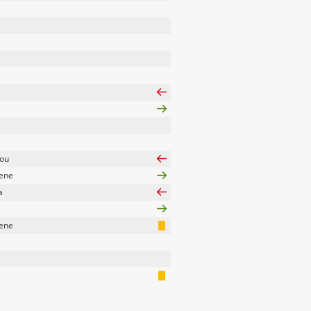
ou
ene
a
ene