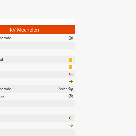
KV Mechelen
derode
al
derode
ou