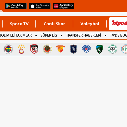
Sporx TV
Canlı Skor
Voleybol
OL MİLLİ TAKIMLAR
SÜPER LİG
TRANSFER HABERLERİ
TV'DE BU