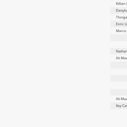
Killian
Danylo
Thorga
Enric 
Marco
Nathan
Ali Ma
Ali Ma
Ilay C