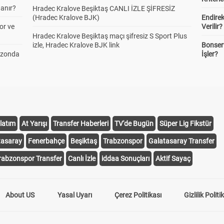
anır?
Hradec Kralove Beşiktaş CANLI İZLE ŞİFRESİZ
(Hradec Kralove BJK)
Endire
or ve
Verilir?
Hradec Kralove Beşiktaş maçı şifresiz S Sport Plus
izle, Hradec Kralove BJK link
Bonserv
ezonda
İşler?
latım
At Yarışı
Transfer Haberleri
TV'de Bugün
Süper Lig Fikstür
tasaray
Fenerbahçe
Beşiktaş
Trabzonspor
Galatasaray Transfer
rabzonspor Transfer
Canlı İzle
iddaa Sonuçları
Aktif Sayaç
About US
Yasal Uyarı
Çerez Politikası
Gizlilik Politi