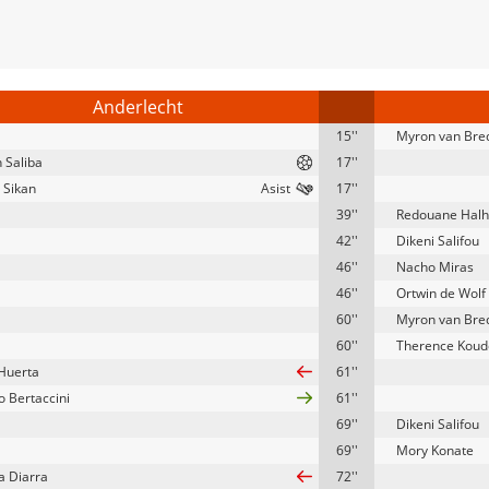
Anderlecht
15''
Myron van Bre
 Saliba
17''
 Sikan
17''
39''
Redouane Halh
42''
Dikeni Salifou
46''
Nacho Miras
46''
Ortwin de Wolf
60''
Myron van Bre
60''
Therence Koud
Huerta
61''
o Bertaccini
61''
69''
Dikeni Salifou
69''
Mory Konate
 Diarra
72''