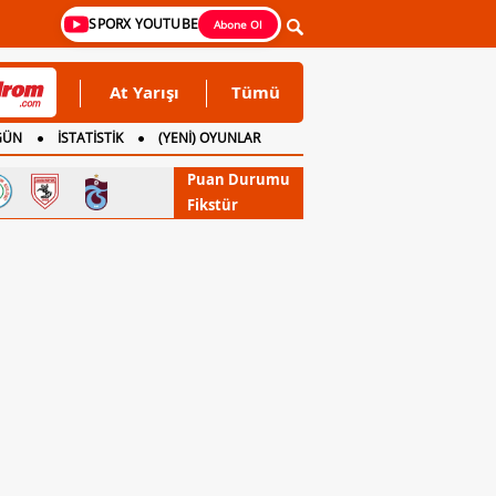
SPORX YOUTUBE
Abone Ol
At Yarışı
Tümü
GÜN
İSTATİSTİK
(YENİ) OYUNLAR
Puan Durumu
Fikstür