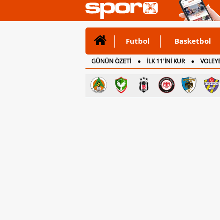
Futbol
Basketbol
GÜNÜN ÖZETİ
İLK 11'İNİ KUR
VOLEYB
CANLI ANLATIM
İNGİLTERE