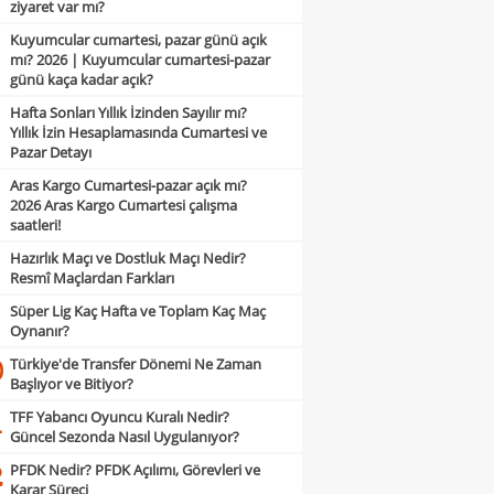
ziyaret var mı?
Kuyumcular cumartesi, pazar günü açık
mı? 2026 | Kuyumcular cumartesi-pazar
günü kaça kadar açık?
Hafta Sonları Yıllık İzinden Sayılır mı?
Yıllık İzin Hesaplamasında Cumartesi ve
Pazar Detayı
Aras Kargo Cumartesi-pazar açık mı?
2026 Aras Kargo Cumartesi çalışma
saatleri!
Hazırlık Maçı ve Dostluk Maçı Nedir?
Resmî Maçlardan Farkları
Süper Lig Kaç Hafta ve Toplam Kaç Maç
Oynanır?
Türkiye'de Transfer Dönemi Ne Zaman
0
Başlıyor ve Bitiyor?
TFF Yabancı Oyuncu Kuralı Nedir?
1
Güncel Sezonda Nasıl Uygulanıyor?
PFDK Nedir? PFDK Açılımı, Görevleri ve
2
Karar Süreci