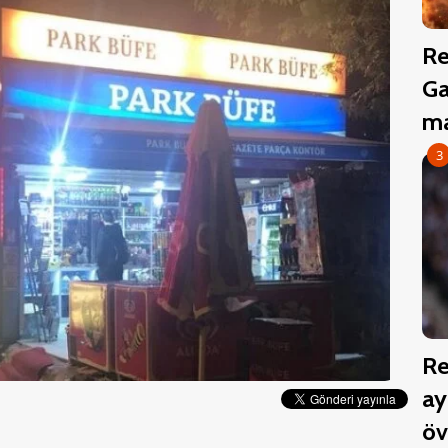
Re
Ga
ma
3
Re
ay
ö