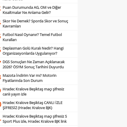
Puan Durumunda AG, OM ve Diğer
3
Kısaltmalar Ne Anlama Gelir?
Skor Ne Demek? Sporda Skor ve Sonuç
4
Kavramları
Futbol Nasıl Oynanır? Temel Futbol
5
Kuralları
Deplasman Golü Kuralı Nedir? Hangi
6
Organizasyonlarda Uygulanıyor?
DGS Sonuçları Ne Zaman Açıklanacak
7
2026? ÖSYM Sonuç Tarihini Duyurdu
Mazota İndirim Var mı? Motorin
8
Fiyatlarında Son Durum
Hradec Kralove Beşiktaş maçı şifresiz
9
canlı yayın izle
Hradec Kralove Beşiktaş CANLI İZLE
0
ŞİFRESİZ (Hradec Kralove BJK)
Hradec Kralove Beşiktaş maçı şifresiz S
1
Sport Plus izle, Hradec Kralove BJK link