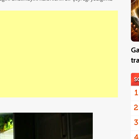
Ga
tr
S
1
2
3
4