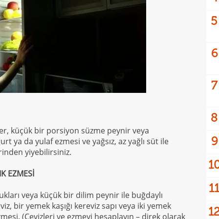
5
6
7
8
er, küçük bir porsiyon süzme peynir veya
9
rt ya da yulaf ezmesi ve yağsız, az yağlı süt ile
inden yiyebilirsiniz.
1
IK EZMESİ
1
ukları veya küçük bir dilim peynir ile buğdaylı
iz, bir yemek kaşığı kereviz sapı veya iki yemek
1
mesi. (Cevizleri ve ezmeyi hesaplayın – direk olarak