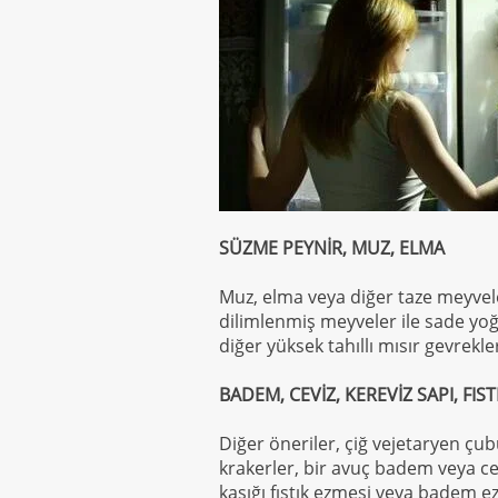
SÜZME PEYNİR, MUZ, ELMA
Muz, elma veya diğer taze meyvel
dilimlenmiş meyveler ile sade yoğu
diğer yüksek tahıllı mısır gevrekler
BADEM, CEVİZ, KEREVİZ SAPI, FIST
Diğer öneriler, çiğ vejetaryen çub
krakerler, bir avuç badem veya cev
kaşığı fıstık ezmesi veya badem ez