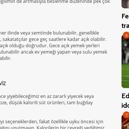
 eğilimin de artmasıyla beslenme düzeninde pek çok
Fe
tr
er ilinde veya semtinde bulunabilir, genellikle
6
, sakatatçılar gece geç saatlere kadar açık olabilir.
t açık olduğu doğrudur. Gece açık yemek yerleri
bulunabilir ancak ev yemeği yapan veya sulu yemek
bilir.
VİZ
Ed
ce yiyebileceğimiz en az zararlı yiyecek veya
bze, düşük kalorili süt ürünleri, tam buğday
id
7
iyi seçeneklerden, fakat özellikle uyku öncesi için
acağını unutmayın. Kalorilerin bir çeyreği yediğimiz