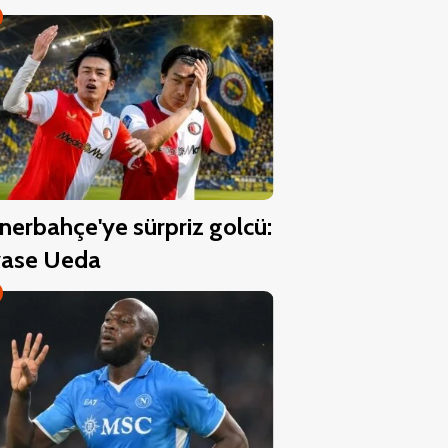
nerbahçe'ye sürpriz golcü:
ase Ueda