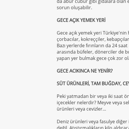
da abur cubur gibi gıdalara olan
sorun oluşabilir.
GECE AÇIK YEMEK YERİ
Gece açık yemek yeri Türkiye'nin h
çorbacılar, kokreççiler, kebapçılar
Bazı yerlerde fırınların da 24 saa
arasında büfeler, dönerciler de 
yapan yer bulmak gece çok zor ola
GECE ACIKINCA NE YENİR?
SÜT ÜRÜNLERİ, TAM BUĞDAY, CE
Peki yatmadan bir veya iki saat ön
içecekler nelerdir? Meyve veya se
ürünleri veya cevizler…
Deniz ürünleri veya fasulye diğer 
değil. Atıştırmalıkların kilo aldır