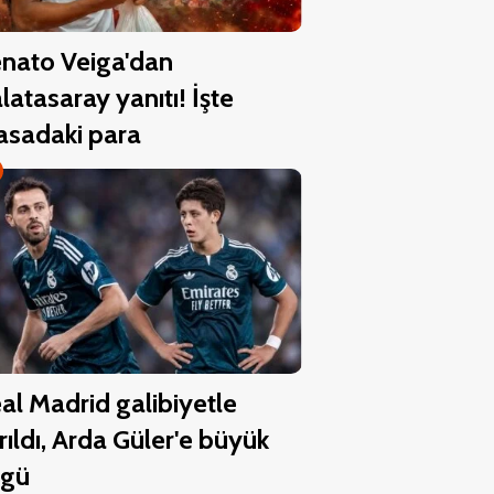
nato Veiga'dan
latasaray yanıtı! İşte
sadaki para
al Madrid galibiyetle
rıldı, Arda Güler'e büyük
vgü