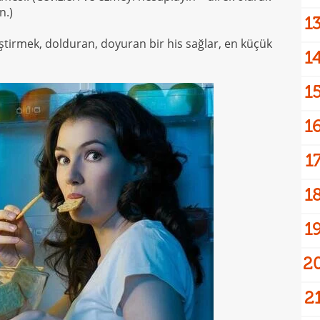
n.)
1
eştirmek, dolduran, doyuran bir his sağlar, en küçük
1
1
1
1
1
1
2
2