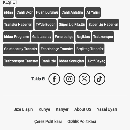
KEŞFET
iddaa
Canlı Skor
Puan Durumu
Canlı Anlatım
At Yarışı
Transfer Haberleri
TV'de Bugün
Süper Lig Fikstür
Süper Lig Haberleri
iddaa Programı
Galatasaray
Fenerbahçe
Beşiktaş
Trabzonspor
Galatasaray Transfer
Fenerbahçe Transfer
Beşiktaş Transfer
Trabzonspor Transfer
Canlı İzle
iddaa Sonuçları
Aktif Sayaç
Takip Et
Bize Ulaşın
Künye
Kariyer
About US
Yasal Uyarı
Çerez Politikası
Gizlilik Politikası