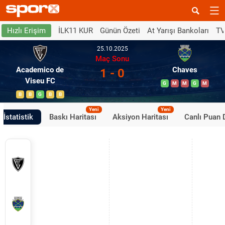
İLK11 KUR
Günün Özeti
At Yarışı Bankoları
TV
Hızlı Erişim
25.10.2025
Maç Sonu
Academico de
Chaves
1 - 0
Viseu FC
G
M
M
G
M
B
B
G
B
B
Yeni
Yeni
İstatistik
Baskı Haritası
Aksiyon Haritası
Canlı Puan