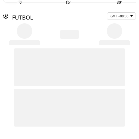
0'
15'
30'
FUTBOL
GMT +00:00