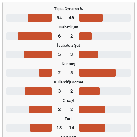
Topla Oynama %
54
46
İsabetli Şut
6
2
İsabetsiz Şut
5
3
Kurtarış
2
5
Kullandığı Korner
3
2
Ofsayt
2
2
Faul
13
14