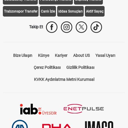
Trabzonspor Transfer
Canlı İzle
iddaa Sonuçları
Aktif Sayaç
Takip Et
Bize Ulaşın
Künye
Kariyer
About US
Yasal Uyarı
Çerez Politikası
Gizlilik Politikası
KVKK Aydınlatma Metni Kurumsal