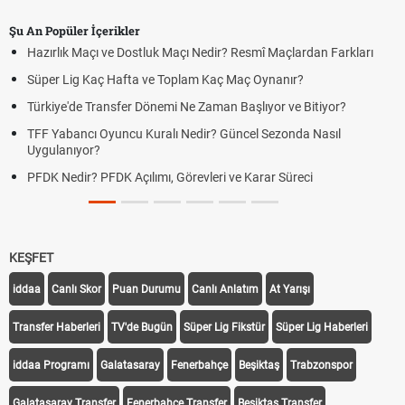
Şu An Popüler İçerikler
Hazırlık Maçı ve Dostluk Maçı Nedir? Resmî Maçlardan Farkları
Süper Lig Kaç Hafta ve Toplam Kaç Maç Oynanır?
Türkiye'de Transfer Dönemi Ne Zaman Başlıyor ve Bitiyor?
TFF Yabancı Oyuncu Kuralı Nedir? Güncel Sezonda Nasıl
Uygulanıyor?
PFDK Nedir? PFDK Açılımı, Görevleri ve Karar Süreci
KEŞFET
iddaa
Canlı Skor
Puan Durumu
Canlı Anlatım
At Yarışı
Transfer Haberleri
TV'de Bugün
Süper Lig Fikstür
Süper Lig Haberleri
iddaa Programı
Galatasaray
Fenerbahçe
Beşiktaş
Trabzonspor
Galatasaray Transfer
Fenerbahçe Transfer
Beşiktaş Transfer