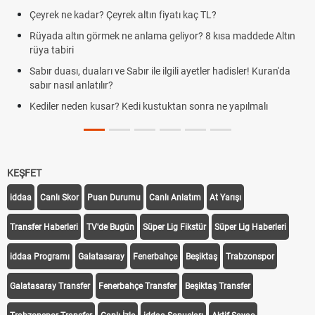
Çeyrek ne kadar? Çeyrek altın fiyatı kaç TL?
Rüyada altın görmek ne anlama geliyor? 8 kısa maddede Altın
rüya tabiri
Sabır duası, duaları ve Sabır ile ilgili ayetler hadisler! Kuran'da
sabır nasıl anlatılır?
Kediler neden kusar? Kedi kustuktan sonra ne yapılmalı
KEŞFET
iddaa
Canlı Skor
Puan Durumu
Canlı Anlatım
At Yarışı
Transfer Haberleri
TV'de Bugün
Süper Lig Fikstür
Süper Lig Haberleri
iddaa Programı
Galatasaray
Fenerbahçe
Beşiktaş
Trabzonspor
Galatasaray Transfer
Fenerbahçe Transfer
Beşiktaş Transfer