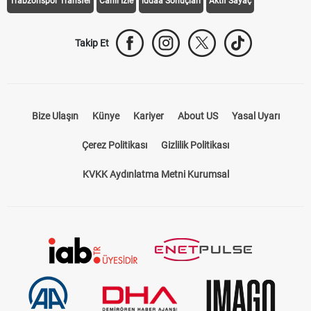
Trabzonspor Transfer
Canlı İzle
iddaa Sonuçları
Aktif Sayaç
Takip Et
Bize Ulaşın
Künye
Kariyer
About US
Yasal Uyarı
Çerez Politikası
Gizlilik Politikası
KVKK Aydınlatma Metni Kurumsal