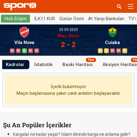
İLK11 KUR
Günün Özeti
At Yarışı Bankoları
TV'
Hızlı Erişim
25.09.2025
Maç Sonu
Vila Nova
Cuiaba
2 - 2
M
M
G
M
M
B
B
M
M
B
Yeni
Ye
Kadrolar
İstatistik
Baskı Haritası
Aksiyon Haritas
İçerik bulunmuyor
Maçın başlamasına yakın canlı anlatım başlayacaktır.
Şu An Popüler İçerikler
Kargalar ne kadar yaşar? İslam dininde karga ne anlama gelir?