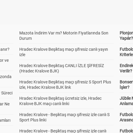
Mazota İndirim Var mı? Motorin Fiyatlarında Son
Plonjon
Durum
Yapılır
anır?
Hradec Kralove Beşiktaş maçı şifresiz canlı yayın
Futbold
izle
Kriterle
or ve
Hradec Kralove Beşiktaş CANLI İZLE ŞİFRESİZ
Endire
(Hradec Kralove BJK)
Verilir?
ezonda
Hradec Kralove Beşiktaş maçı şifresiz S Sport Plus
Bonserv
izle, Hradec Kralove BJK link
İşler?
 Süreci
Hradec Kralove Beşiktaş ücretsiz izle, Hradec
Jübile
Kralove BJK maçı canlı linki
Anlama
ar Ne
Hradec Kralove - Beşiktaş maçı şifresiz izle canlı S
Futbold
Sport Plus linki
Arasınd
amları
Hradec Kralove - Beşiktaş maçı şifresiz izle canlı
Futbol