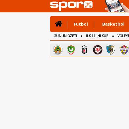
Futbol
Basketbol
GÜNÜN ÖZETİ
İLK 11'İNİ KUR
VOLEYB
CANLI ANLATIM
İNGİLTERE