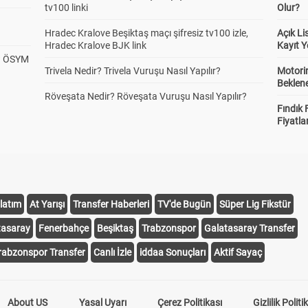
tv100 linki
Olur?
Hradec Kralove Beşiktaş maçı şifresiz tv100 izle,
Açık L
Hradec Kralove BJK link
Kayıt Y
? ÖSYM
Trivela Nedir? Trivela Vuruşu Nasıl Yapılır?
Motorin
Beklene
Röveşata Nedir? Röveşata Vuruşu Nasıl Yapılır?
Fındık 
Fiyatla
latım
At Yarışı
Transfer Haberleri
TV'de Bugün
Süper Lig Fikstür
tasaray
Fenerbahçe
Beşiktaş
Trabzonspor
Galatasaray Transfer
rabzonspor Transfer
Canlı İzle
iddaa Sonuçları
Aktif Sayaç
About US
Yasal Uyarı
Çerez Politikası
Gizlilik Politi