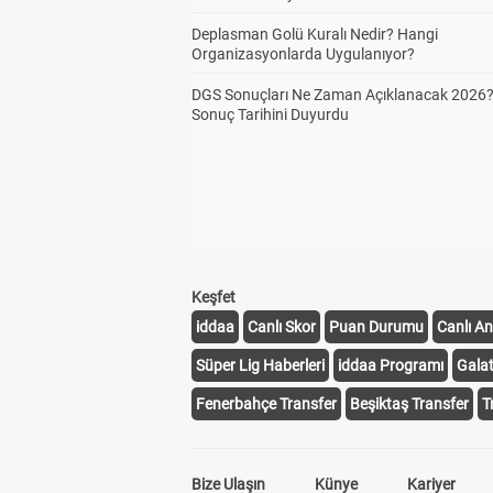
Deplasman Golü Kuralı Nedir? Hangi
Organizasyonlarda Uygulanıyor?
DGS Sonuçları Ne Zaman Açıklanacak 2026
Sonuç Tarihini Duyurdu
Keşfet
iddaa
Canlı Skor
Puan Durumu
Canlı An
Süper Lig Haberleri
iddaa Programı
Gala
Fenerbahçe Transfer
Beşiktaş Transfer
T
Bize Ulaşın
Künye
Kariyer