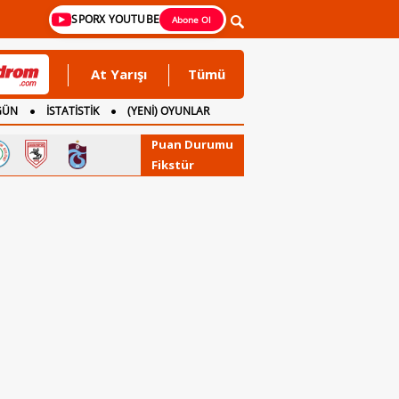
SPORX YOUTUBE
Abone Ol
At Yarışı
Tümü
GÜN
İSTATİSTİK
(YENİ) OYUNLAR
Puan Durumu
Fikstür