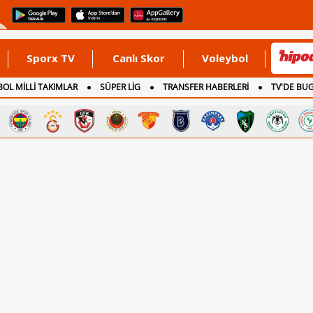
Sporx TV
Canlı Skor
Voleybol
OL MİLLİ TAKIMLAR
SÜPER LİG
TRANSFER HABERLERİ
TV'DE BU