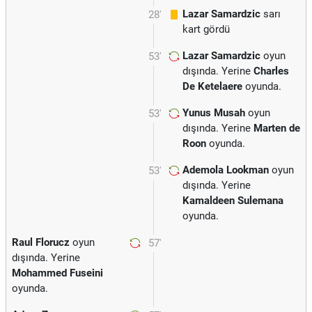
Lazar Samardzic
sarı
28'
kart gördü
Lazar Samardzic
oyun
53'
dışında. Yerine
Charles
De Ketelaere
oyunda.
Yunus Musah
oyun
53'
dışında. Yerine
Marten de
Roon
oyunda.
Ademola Lookman
oyun
53'
dışında. Yerine
Kamaldeen Sulemana
oyunda.
Raul Florucz
oyun
57'
dışında. Yerine
Mohammed Fuseini
oyunda.