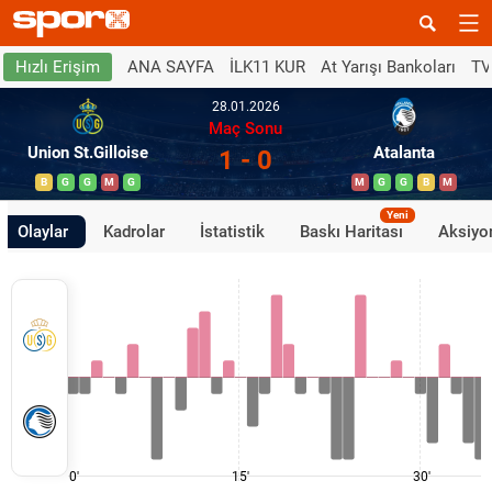
ANA SAYFA
İLK11 KUR
At Yarışı Bankoları
TV
Hızlı Erişim
28.01.2026
Maç Sonu
Union St.Gilloise
Atalanta
1 - 0
B
G
G
M
G
M
G
G
B
M
Yeni
Olaylar
Kadrolar
İstatistik
Baskı Haritası
Aksiyon
0'
15'
30'