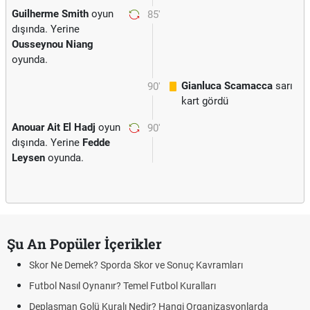
Guilherme Smith
oyun
85'
dışında. Yerine
Ousseynou Niang
oyunda.
Gianluca Scamacca
sarı
90'
kart gördü
Anouar Ait El Hadj
oyun
90'
dışında. Yerine
Fedde
Leysen
oyunda.
Şu An Popüler İçerikler
r Ne Demek? Sporda Skor ve Sonuç Kavramları
Hradec 
ol Nasıl Oynanır? Temel Futbol Kuralları
Hradec 
BJK)
lasman Golü Kuralı Nedir? Hangi Organizasyonlarda