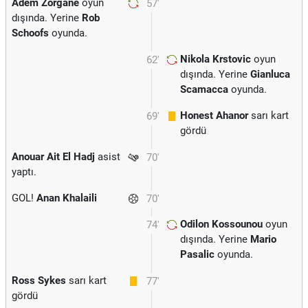
Adem Zorgane
oyun
57'
dışında. Yerine
Rob
Schoofs
oyunda.
Nikola Krstovic
oyun
62'
dışında. Yerine
Gianluca
Scamacca
oyunda.
Honest Ahanor
sarı kart
69'
gördü
Anouar Ait El Hadj
asist
70'
yaptı.
GOL!
Anan Khalaili
70'
Odilon Kossounou
oyun
74'
dışında. Yerine
Mario
Pasalic
oyunda.
Ross Sykes
sarı kart
77'
gördü